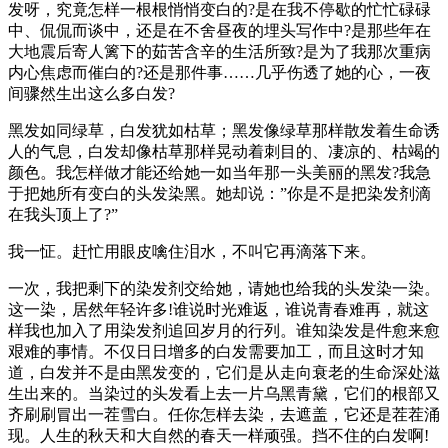
发呀，究竟怎样一根根悄悄变白的?是在我不停歇的忙忙碌碌
中、侃侃而谈中，还是在不舍昼夜的埋头写作中?是那些年在
大地震后寄人篱下的茹苦含辛的生活所致?是为了我那次重病
内心焦虑而催白的?还是那件事……几乎伤透了她的心，一夜
间骤然生出这么多白发?
黑发如同绿草，白发犹如枯草；黑发像绿草那样散发着生命诱
人的气息，白发却像枯草那样晃动着刺目的、凄凉的、枯竭的
颜色。我怎样做才能还给她一如当年那一头美丽的黑发?我急
于把她所有变白的头发染黑。她却说：”你是不是把染发剂滴
在我头顶上了?”
我一怔。赶忙用眼皮噙住泪水，不叫它再滴落下来。
一次，我把剩下的染发剂交给她，请她也给我的头发染一染。
这一染，居然年轻许多!谁说时光难返，谁说青春难再，就这
样我也加入了用染发剂追回岁月的行列。谁知染发是件愈来愈
艰难的事情。不仅日日增多的白发需要加工，而且这时才知
道，白发并不是由黑发变的，它们是从走向衰老的生命深处滋
生出来的。当染过的头发看上去一片乌黑青黛，它们的根部又
齐刷刷冒出一茬雪白。任你怎样去染，去遮盖，它还是茬茬涌
现。人生的秋天和大自然的春天一样顽强。挡不住的白发啊!