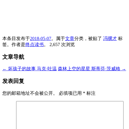
本条目发布于
2018-05-07
。属于
文章
分类，被贴了
冯骥才
标
签。
作者是
终点读书
。
2,657 次浏览
文章导航
←
坏孩子的故事 马克·吐温
森林上空的星星 斯蒂芬·茨威格
→
发表回复
您的邮箱地址不会被公开。
必填项已用
*
标注