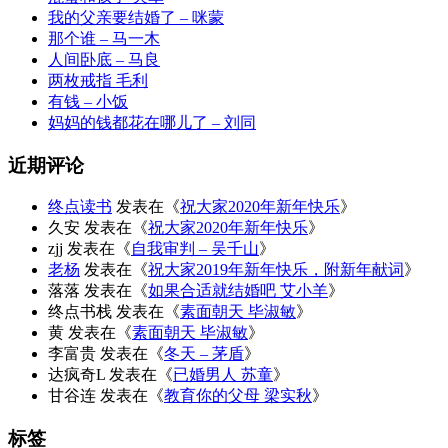
我的父亲要结婚了 – 咪蒙
那个谁 – 马一木
人间卧底 – 马良
两枚戒指 毛利
有钱 – 小饭
妈妈的钱都花在哪儿了 – 刘同
近期评论
终点读书
发表在《
祝大家2020年新年快乐
》
久安
发表在《
祝大家2020年新年快乐
》
zjj
发表在《
自我审判 – 吴千山
》
老杨
发表在《
祝大家2019年新年快乐，附新年献词
》
落落
发表在《
如果合适就结婚吧 艾小羊
》
终点书栈
发表在《
素面朝天 毕淑敏
》
黄
发表在《
素面朝天 毕淑敏
》
李富贵
发表在《
冬天 – 茅盾
》
达疯奇L
发表在《
已婚男人 苏童
》
甘谷连
发表在《
教育你的父母 梁实秋
》
标签