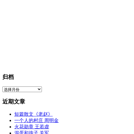
归档
归
档
近期文章
短篇散文《老赵》
一个人的村庄 周明金
火花勋章 王若虚
混蛋和孩子 关军