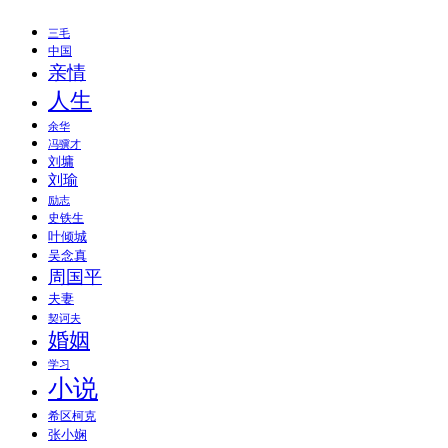
三毛
中国
亲情
人生
余华
冯骥才
刘墉
刘瑜
励志
史铁生
叶倾城
吴念真
周国平
夫妻
契诃夫
婚姻
学习
小说
希区柯克
张小娴