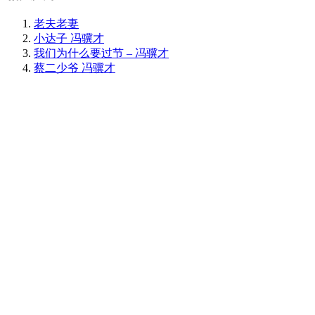
老夫老妻
小达子 冯骥才
我们为什么要过节 – 冯骥才
蔡二少爷 冯骥才