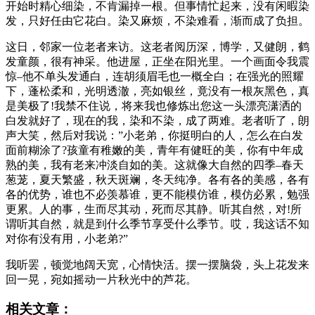
开始时精心细染，不肯漏掉一根。但事情忙起来，没有闲暇染
发，只好任由它花白。染又麻烦，不染难看，渐而成了负担。
这日，邻家一位老者来访。这老者阅历深，博学，又健朗，鹤
发童颜，很有神采。他进屋，正坐在阳光里。一个画面令我震
惊–他不单头发通白，连胡须眉毛也一概全白；在强光的照耀
下，蓬松柔和，光明透澈，亮如银丝，竟没有一根灰黑色，真
是美极了!我禁不住说，将来我也修炼出您这一头漂亮潇洒的
白发就好了，现在的我，染和不染，成了两难。老者听了，朗
声大笑，然后对我说：”小老弟，你挺明白的人，怎么在白发
面前糊涂了?孩童有稚嫩的美，青年有健旺的美，你有中年成
熟的美，我有老来冲淡自如的美。这就像大自然的四季–春天
葱茏，夏天繁盛，秋天斑斓，冬天纯净。各有各的美感，各有
各的优势，谁也不必羡慕谁，更不能模仿谁，模仿必累，勉强
更累。人的事，生而尽其动，死而尽其静。听其自然，对!所
谓听其自然，就是到什么季节享受什么季节。哎，我这话不知
对你有没有用，小老弟?”
我听罢，顿觉地阔天宽，心情快活。摆一摆脑袋，头上花发来
回一晃，宛如摇动一片秋光中的芦花。
相关文章：