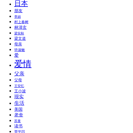
日本
朋友
李娟
村上春树
林清玄
梁实秋
梁文道
母亲
毕淑敏
爱
爱情
父亲
父母
王安忆
王小波
现实
生活
美国
老舍
苏童
读书
贾平凹