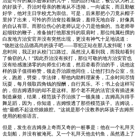
治是可怜的威尔逊寡妇的儿子，他的品行端正，被公认为村上
的好孩子。乔治对母亲的教诲从不违拗，一向诚实，而且勤敏
好学，他对主日学校尤为崇信。可是，后来那把小刀竟从帽子
里掉了出来，可怜的乔治耷拉着脑袋，羞得无地自容，好像真
的自认有罪。而那位伤心的老师认定小刀是他偷的。当老师举
起细软的鞭子，准备抽打他那发抖的双肩时，那位纯属杜撰的
白发地方治安官并没有突然出现，更没有神气十足地说道：
“饶恕这位品德高尚的孩子吧——罪犯正站在那儿发抖呢！休
息时间，我正好从校门口路过。虽然没人看到我，而我却看到
了偷窃的人！”因此乔治没有挨打，那位可敬的地方治安官也
没有给感激涕零的向师生们布道，然后牵着乔治的手，说他这
样的孩子值得称赞，领走乔治跟他同住，让他打扫办公室，生
火，跑差，劈柴，学法律，帮他内助料理家务，工余时间尽情
玩耍，每月领取四角钱的报酬，自行其乐。不；书上会这样写
的，但吉姆遇到的却不是这样。那个老不死的法官没有插进来
制造麻烦，结果，模范孩子乔治挨了一顿臭揍，吉姆高兴得手
舞足蹈，因为，你知道，吉姆恨透了那些模范孩子。吉姆说，
他“最瞧不起这些娘娘腔。”这就是那个没教养的坏孩子吉姆所
使用的粗俗语言。
但是，发生在吉姆身上奇而又奇的一桩事是：他在一个礼拜天
去划船，并没有被淹死。又一个礼拜天他去钓鱼，虽然遇上了