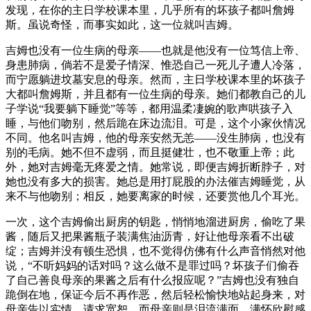
发现，在你的主日学校课本里，几乎所有的坏孩子都叫詹姆
斯。虽说奇怪，而事实如此，这一位就叫吉姆。
吉姆也没有一位生病的母亲——也就是他没有一位笃信上帝、
身患肺病，倘若不是爱子情深、惟恐自己一死儿子遭人冷落，
而宁愿躺进坟墓安息的母亲。然而，主日学校课本里的坏孩子
大都叫詹姆斯，并且都有一位生病的母亲。她们都教自己的儿
子学说“我要躺下睡觉”等等，都用温柔凄婉的歌声哄孩子入
睡，与他们吻别，然后跪在床边流泪。可是，这个小家伙情况
不同。他名叫吉姆，他的母亲安然无恙——没生肺病，也没有
别的毛病。她不但不虚弱，而且挺健壮，也不敬重上帝；此
外，她对吉姆毫无疼爱之情。她常说，即便吉姆折断脖子，对
她也没有多大的损害。她总是用打屁股的办法催吉姆睡觉，从
来不与他吻别；相反，她要离家的时候，还要赏他几个耳光。
一次，这个吉姆偷出厨房的钥匙，悄悄地溜进厨房，偷吃了果
酱，随后又把果酱瓶子装满焦油沥青，好让他母亲看不出破
绽；吉姆并没有顿生恐惧，也不觉得仿佛有什么声音悄然对他
说，“不听妈妈的话对吗？这么做不是罪过吗？坏孩子们偷吞
了自己善良母亲的果酱之后有什么报应呢？”吉姆也没有独自
跪倒在地，保证今后不再作恶，然后轻松愉快地站起身来，对
母亲告以实情，请求宽恕。而母亲则是泪流满面，满怀欣慰感