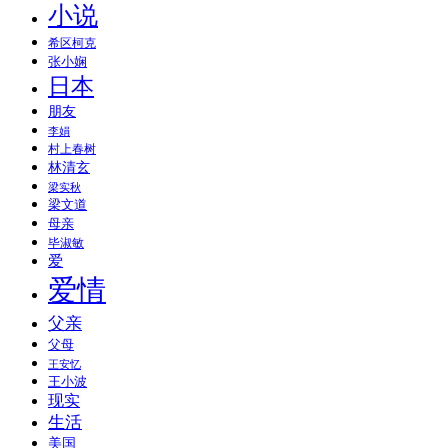
小说
希区柯克
张小娴
日本
朋友
李娟
村上春树
林清玄
梁实秋
梁文道
母亲
毕淑敏
爱
爱情
父亲
父母
王安忆
王小波
现实
生活
美国