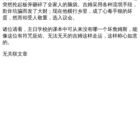
突然抡起板斧砸碎了全家人的脑袋。吉姆采用各种流氓手段，
欺诈坑骗而发了大财；现在他横行乡里，成了心毒手狠的坏
蛋，然而却受人敬重，选入议会。
诸位请看，主日学校的课本中可从来没有哪一个坏詹姆斯，能
像这位有符咒庇佑、无法无天的吉姆这样走运，这样称心如意
的。
无关联文章