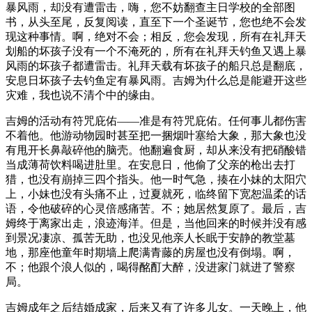
暴风雨，却没有遭雷击，嗨，您不妨翻查主日学校的全部图
书，从头至尾，反复阅读，直至下一个圣诞节，您也绝不会发
现这种事情。啊，绝对不会；相反，您会发现，所有在礼拜天
划船的坏孩子没有一个不淹死的，所有在礼拜天钓鱼又遇上暴
风雨的坏孩子都遭雷击。礼拜天载有坏孩子的船只总是翻底，
安息日坏孩子去钓鱼定有暴风雨。吉姆为什么总是能避开这些
灾难，我也说不清个中的缘由。
吉姆的活动有符咒庇佑——准是有符咒庇佑。任何事儿都伤害
不着他。他游动物园时甚至把一捆烟叶塞给大象，那大象也没
有甩开长鼻敲碎他的脑壳。他翻遍食厨，却从来没有把硝酸错
当成薄荷饮料喝进肚里。在安息日，他偷了父亲的枪出去打
猎，也没有崩掉三四个指头。他一时气急，揍在小妹的太阳穴
上，小妹也没有头痛不止，过夏就死，临终留下宽恕温柔的话
语，令他破碎的心灵倍感痛苦。不；她居然复原了。最后，吉
姆终于离家出走，浪迹海洋。但是，当他回来的时候并没有感
到景况凄凉、孤苦无助，也没见他亲人长眠于安静的教堂墓
地，那座他童年时期墙上爬满青藤的房屋也没有倒塌。啊，
不；他跟个浪人似的，喝得酩酊大醉，没进家门就进了警察
局。
吉姆成年之后结婚成家，后来又有了许多儿女。一天晚上，他