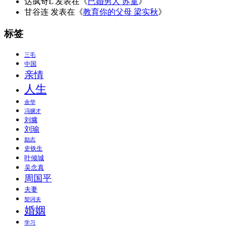
达疯奇L
发表在《
已婚男人 苏童
》
甘谷连
发表在《
教育你的父母 梁实秋
》
标签
三毛
中国
亲情
人生
余华
冯骥才
刘墉
刘瑜
励志
史铁生
叶倾城
吴念真
周国平
夫妻
契诃夫
婚姻
学习