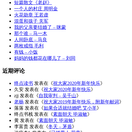
短篇散文《老赵》
一个人的村庄 周明金
火花勋章 王若虚
混蛋和孩子 关军
我的父亲要结婚了 – 咪蒙
那个谁 – 马一木
人间卧底 – 马良
两枚戒指 毛利
有钱 – 小饭
妈妈的钱都花在哪儿了 – 刘同
近期评论
终点读书
发表在《
祝大家2020年新年快乐
》
久安
发表在《
祝大家2020年新年快乐
》
zjj
发表在《
自我审判 – 吴千山
》
老杨
发表在《
祝大家2019年新年快乐，附新年献词
》
落落
发表在《
如果合适就结婚吧 艾小羊
》
终点书栈
发表在《
素面朝天 毕淑敏
》
黄
发表在《
素面朝天 毕淑敏
》
李富贵
发表在《
冬天 – 茅盾
》