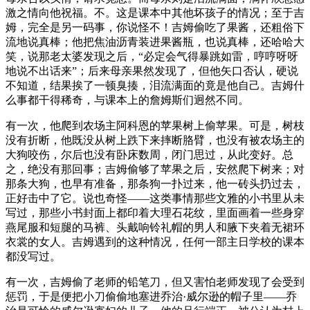
激之情向他祝福。不。这是课本中其他坏孩子的情况；至于吉
姆，完全是另一码事，你说怪不！吉姆偷吃了果酱，还粗俗下
流地说真棒；他把焦油沥青装进果酱瓶，也说真棒，还哈哈大
笑，说那老太婆发现之后，“必定会气得暴跳如雷，哼哼呀呀
地说不出话来”；后来母亲果然发现了，但他矢口否认，硬说
不知道，结果挨了一顿臭揍，泪流满面的竟是他自己。吉姆什
么事都干得稀奇，与课本上的詹姆斯们迥然不同。
有一次，他爬到农场主阿科恩的苹果树上偷苹果。可是，树枝
没有折断，他既没从树上跌下来摔断胳臂，也没有被农场主的
大狗咬伤，尔后也没有卧床数周，闭门思过，从此变好。总
之，绝没有那回事；吉姆偷够了苹果之后，安然爬下树来；对
那条大狗，也早有准备，那条狗一扑过来，他一砖头扔过去，
正好击中了它。说也奇怪——这类事情那些文雅的小书里从未
写过，那些小书封面上都印着大理石花纹，里面画着一些身穿
燕尾服和短腿的马裤、头戴响铃礼帽的男人和腋下夹着无裙环
衣裳的女人。吉姆遇到的这种情况，任何一部主日学校的课本
都没写过。
有一次，吉姆偷了老师的铅笔刀，但又害怕老师发现了会受到
惩罚，于是便把小刀偷偷地塞进乔治·威尔逊的帽子里——乔