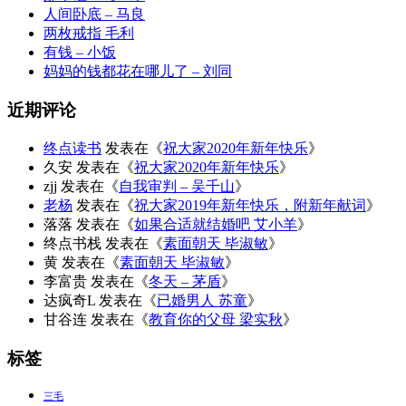
人间卧底 – 马良
两枚戒指 毛利
有钱 – 小饭
妈妈的钱都花在哪儿了 – 刘同
近期评论
终点读书
发表在《
祝大家2020年新年快乐
》
久安
发表在《
祝大家2020年新年快乐
》
zjj
发表在《
自我审判 – 吴千山
》
老杨
发表在《
祝大家2019年新年快乐，附新年献词
》
落落
发表在《
如果合适就结婚吧 艾小羊
》
终点书栈
发表在《
素面朝天 毕淑敏
》
黄
发表在《
素面朝天 毕淑敏
》
李富贵
发表在《
冬天 – 茅盾
》
达疯奇L
发表在《
已婚男人 苏童
》
甘谷连
发表在《
教育你的父母 梁实秋
》
标签
三毛