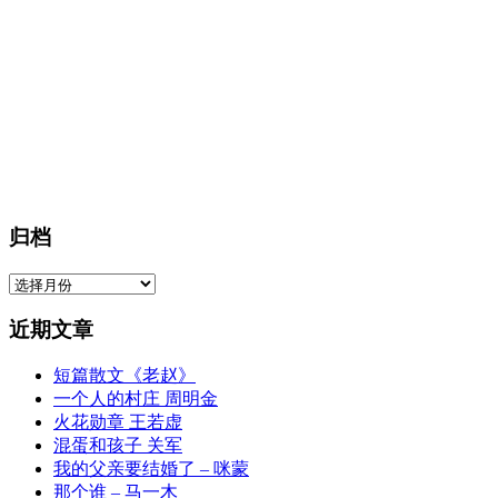
归档
归
档
近期文章
短篇散文《老赵》
一个人的村庄 周明金
火花勋章 王若虚
混蛋和孩子 关军
我的父亲要结婚了 – 咪蒙
那个谁 – 马一木