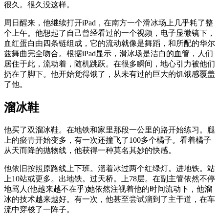
很久。很久没这样。
周日醒来，他继续打开iPad，在南方一个滑冰场上几乎耗了整
个上午。他想起了自己曾经看过的一个视频，电子显微镜下，
血红蛋白由四条链组成，它的流动就像是舞蹈，和所配的华尔
兹舞曲完全吻合。根据iPad显示，滑冰场是洁白的血管，人们
居住于此，流动着，随机跳跃。在很多瞬间，地心引力被他们
扔在了脚下。他开始觉得饿了，从未有过的巨大的饥饿感覆盖
了他。
溜冰鞋
他买了双溜冰鞋。在地铁和家里那段一公里的路开始练习。腿
上的瘀青开始变多，有一次还撞飞了100多个橘子。看着橘子
从天而降的抛物线，他获得一种莫名其妙的快感。
他依旧按照原路线上下班。溜着冰过两个红绿灯。进地铁。站
上10站或更多。出地铁。过天桥。上78层。在副主管依然不停
地骂人(他越来越不在乎)她依然注视着他的时间流动下，他溜
冰的技术越来越好。有一次，他甚至尝试溜到了主干道，在车
流中穿梭了一阵子。