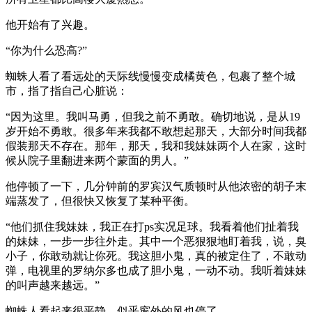
他开始有了兴趣。
“你为什么恐高?”
蜘蛛人看了看远处的天际线慢慢变成橘黄色，包裹了整个城
市，指了指自己心脏说：
“因为这里。我叫马勇，但我之前不勇敢。确切地说，是从19
岁开始不勇敢。很多年来我都不敢想起那天，大部分时间我都
假装那天不存在。那年，那天，我和我妹妹两个人在家，这时
候从院子里翻进来两个蒙面的男人。”
他停顿了一下，几分钟前的罗宾汉气质顿时从他浓密的胡子末
端蒸发了，但很快又恢复了某种平衡。
“他们抓住我妹妹，我正在打ps实况足球。我看着他们扯着我
的妹妹，一步一步往外走。其中一个恶狠狠地盯着我，说，臭
小子，你敢动就让你死。我这胆小鬼，真的被定住了，不敢动
弹，电视里的罗纳尔多也成了胆小鬼，一动不动。我听着妹妹
的叫声越来越远。”
蜘蛛人看起来很平静，似乎窗外的风也停了。