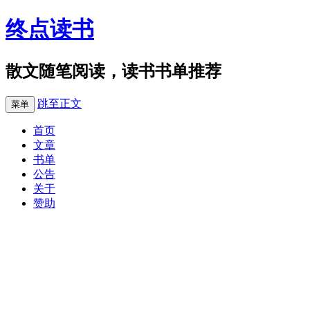
终点读书
散文随笔阅读，读书书单推荐
跳至正文
菜单
首页
文章
书单
公告
关于
赞助