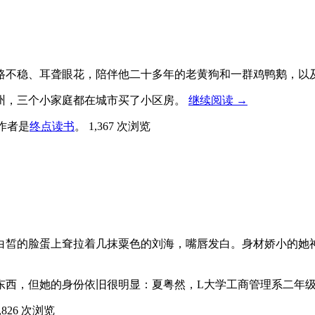
路不稳、耳聋眼花，陪伴他二十多年的老黄狗和一群鸡鸭鹅，以
州，三个小家庭都在城市买了小区房。
继续阅读
→
作者是
终点读书
。
1,367 次浏览
白皙的脸蛋上耷拉着几抹粟色的刘海，嘴唇发白。身材娇小的她
东西，但她的身份依旧很明显：夏粤然，L大学工商管理系二年级
,826 次浏览