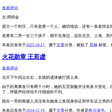
发表评论
文/周明金
偌大一个村庄，只有老黄一个人。确切地说，还有一条老得走
老黄有二男一女三个孩子，都不在身边，远在北京、上海、郑
本条目发布于
2025-10-17
。属于
文章
分类，被贴了
意林
标签。
火花勋章 王若虚
发表评论
当天下午四点左右，女孩的遗体被打捞上来。
由于距离事发只有两个小时，她的五官面貌并没有多大变化，
了，呼吸声轻得你不仔细就听不到。
跪在一旁的救援人员没有在她身上发现身份证和学生证之类的
本条目发布于
2024-12-19
。属于
文章
分类。
作者是
终点读书
。
1