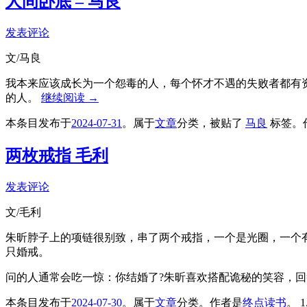
人间卧底 – 马良
发表评论
文/马良
我本来应该成长为一个怨毒的人，每个怀才不遇的失败者都有
的人。
继续阅读
→
本条目发布于
2024-07-31
。属于
文章
分类，被贴了
马良
标签。
两枚戒指 毛利
发表评论
文/毛利
朱昕脖子上的项链很别致，串了两个戒指，一个是光圈，一个
只婚戒。
问的人通常会吃一惊：你结婚了?朱昕喜欢搭配诡秘的笑容，
本条目发布于
2024-07-30
。属于
文章
分类。
作者是
终点读书
。
1