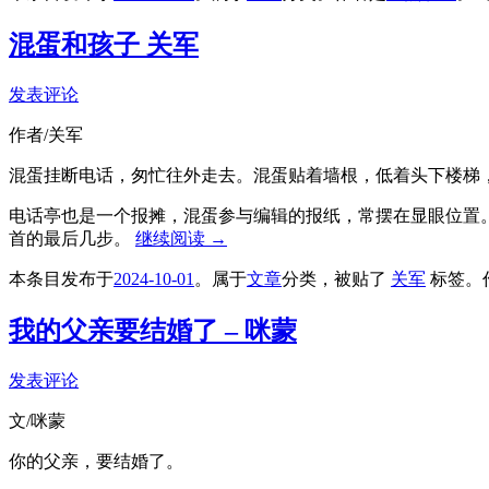
混蛋和孩子 关军
发表评论
作者/关军
混蛋挂断电话，匆忙往外走去。混蛋贴着墙根，低着头下楼梯
电话亭也是一个报摊，混蛋参与编辑的报纸，常摆在显眼位置
首的最后几步。
继续阅读
→
本条目发布于
2024-10-01
。属于
文章
分类，被贴了
关军
标签。
我的父亲要结婚了 – 咪蒙
发表评论
文/咪蒙
你的父亲，要结婚了。