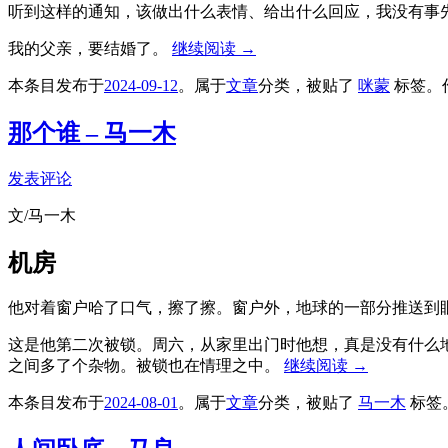
听到这样的通知，该做出什么表情、给出什么回应，我没有事
我的父亲，要结婚了。
继续阅读
→
本条目发布于
2024-09-12
。属于
文章
分类，被贴了
咪蒙
标签。
那个谁 – 马一木
发表评论
文/马一木
机房
他对着窗户哈了口气，擦了擦。窗户外，地球的一部分推送到
这是他第二次被锁。周六，从家里出门时他想，真是没有什么
之间多了个杂物。被锁也在情理之中。
继续阅读
→
本条目发布于
2024-08-01
。属于
文章
分类，被贴了
马一木
标签