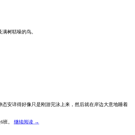
及满树聒噪的鸟。
神态安详得好像只是刚游完泳上来，然后就在岸边大意地睡着
6班。
继续阅读
→