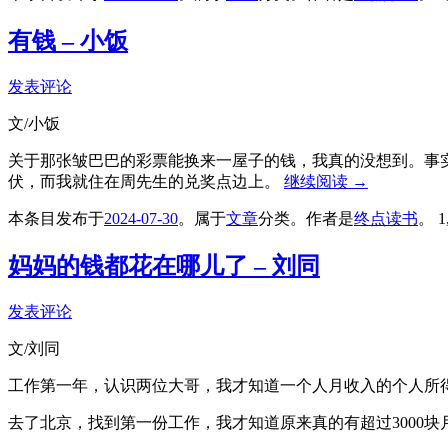
有钱 – 小饭
发表评论
文/小饭
关于那张皱巴巴的彩票能换来一屋子的钱，我真的没想到。事
伏，而我就住在周先生的兑奖点边上。
继续阅读
→
本条目发布于
2024-07-30
。属于
文章
分类。
作者是
终点读书
。
1
妈妈的钱都花在哪儿了 – 刘同
发表评论
文/刘同
工作第一年，认识两位大哥，我才知道一个人月收入的个人所得
去了北京，找到第一份工作，我才知道原来真的有超过3000块月