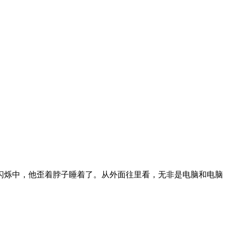
。
闪烁中，他歪着脖子睡着了。从外面往里看，无非是电脑和电脑