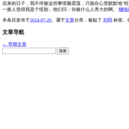
后来的日子，我不停被这些事情脑震荡，只能在心里默默地“哇
一拨人觉得我是个怪胎，他们问：你被什么人养大的啊。
继续
本条目发布于
2024-07-29
。属于
文章
分类，被贴了
刘同
标签。
文章导航
←
早期文章
搜
索：