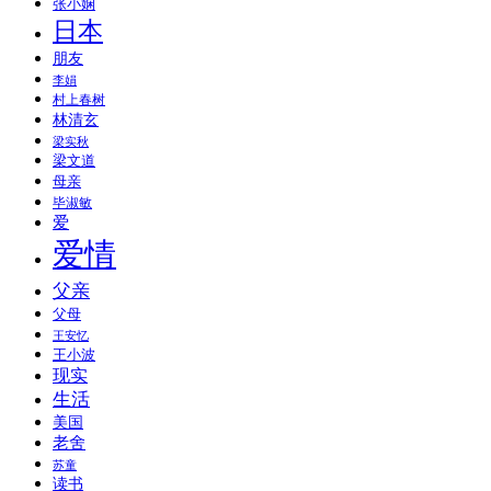
张小娴
日本
朋友
李娟
村上春树
林清玄
梁实秋
梁文道
母亲
毕淑敏
爱
爱情
父亲
父母
王安忆
王小波
现实
生活
美国
老舍
苏童
读书