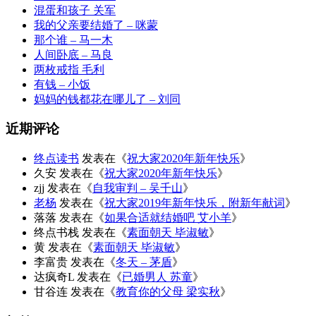
混蛋和孩子 关军
我的父亲要结婚了 – 咪蒙
那个谁 – 马一木
人间卧底 – 马良
两枚戒指 毛利
有钱 – 小饭
妈妈的钱都花在哪儿了 – 刘同
近期评论
终点读书
发表在《
祝大家2020年新年快乐
》
久安
发表在《
祝大家2020年新年快乐
》
zjj
发表在《
自我审判 – 吴千山
》
老杨
发表在《
祝大家2019年新年快乐，附新年献词
》
落落
发表在《
如果合适就结婚吧 艾小羊
》
终点书栈
发表在《
素面朝天 毕淑敏
》
黄
发表在《
素面朝天 毕淑敏
》
李富贵
发表在《
冬天 – 茅盾
》
达疯奇L
发表在《
已婚男人 苏童
》
甘谷连
发表在《
教育你的父母 梁实秋
》