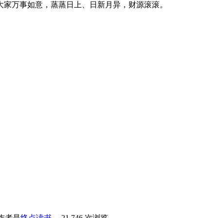
祝大家万事如意，蒸蒸日上、日新月异，财源滚滚。
作者是
终点读书
。
21,746 次浏览