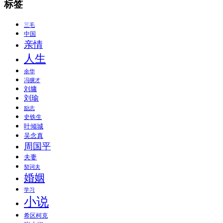
标签
三毛
中国
亲情
人生
余华
冯骥才
刘墉
刘瑜
励志
史铁生
叶倾城
吴念真
周国平
夫妻
契诃夫
婚姻
学习
小说
希区柯克