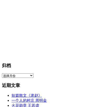
归档
归
档
近期文章
短篇散文《老赵》
一个人的村庄 周明金
火花勋章 王若虚