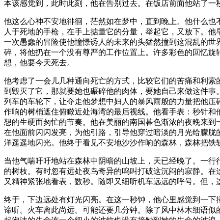
本该感觉到，此时此刻，他在告别过去。在饭店前面他站了一
他这么心神不安地徘徊，茫然如在梦中，直到晚上。他什么也
人于死地的手枪，在手上掂量它的分量，举起它，又放下。他
一次愚蠢的冒险使他憧憬诱人的未来的头猛然撞到这混乱的世
碎，将他扔在一个没有尊严的工作位置上。许多彩色的回忆旋
想，他要今天死去。
他考虑了一会儿几种通向死亡的方式，比较它们的苦痛和利索
到毁灭了它，那就要她也碾碎他的肉体，要她自己来做这件事
列车的车轮下，让夺走他梦想中妇人的暴风雨般的力量把他压
作响的树梢遮住俯瞰近处海湾的最后视线。他看手表：秒针和
想的生硬而匆忙的节奏。他在美丽的南国暮色渐浓的夜晚来到
在他面前闪闪发亮，为他引路，引导他穿过暗淡的月光给朦胧
洋遥遥地闪光。他终于看见不安地沙沙作响的森林，森林把铁
当他气喘吁吁地站在森林中阴暗的山坡上，天已经晚了。一行
的树枝。有时忽有远处夜鸟奇异的呜叫打破这沉闷的寂静。在
又精神紧张地看表，数秒。随即又细听机车远远的呼号。但，
终于，下边远处有灯光闪亮。在这一秒钟，他心里感觉到一下
谛听。火车离此尚远。可能还要几分钟。除了风中林木细语似