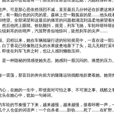
。她永远不会知道有一个陌生的生命曾经迷恋她，为她粉身碎骨
息声。可是那心思依然强烈不减，直至最后几分钟还在折磨这将
空，有一颗白色的闪亮的星。森林上空一颗孤寂的星……他头枕
和绝望。全部渴望和这最后的痛苦的问题都涌流到温柔地俯望着
。然后他闭上眼睛。铁轨颤抖，摇晃，列车飞驰，车轮咔嗒咔嗒
尖锐刺耳的吹哨声，汽笛野兽似地惊叫，陡然刹车的尖声……
厢。启程以来，她在车辆颠簸行进的轻轻摇晃中，一直在读一部
，白丁香花已经像熟过头的水果疲惫地垂下了头，花儿无精打采
，即使在列车飞奔之时，也让人感到懒散压抑。
。是一种隐秘的情感使她失态。她感到一股沉闷的、痛楚的压力
每一震荡，那盲目的奔向前方的隆隆运转残酷地折磨着她。她突
的心，在她的一生中，即使面对可怕之事、不可测之事、残酷之
念头在她心中，犹如一句祷词。
的车轮的节奏慢了下来，越来越慢，越来越慢，接着咔嚓一声，
几个人仓促的词语声：一个自杀者……卧轨……死了……在旷野