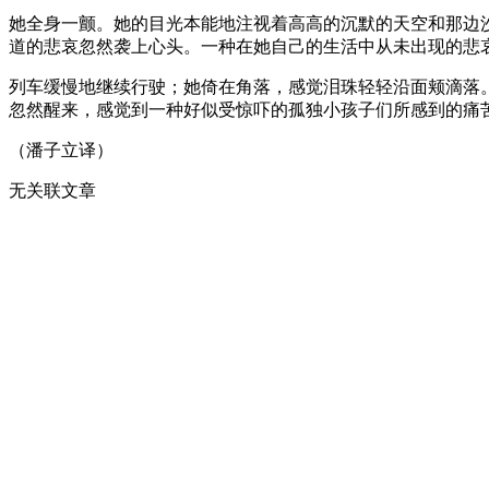
她全身一颤。她的目光本能地注视着高高的沉默的天空和那边
道的悲哀忽然袭上心头。一种在她自己的生活中从未出现的悲
列车缓慢地继续行驶；她倚在角落，感觉泪珠轻轻沿面颊滴落
忽然醒来，感觉到一种好似受惊吓的孤独小孩子们所感到的痛
（潘子立译）
无关联文章