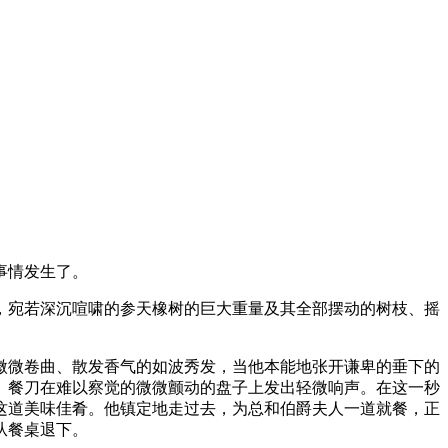
事情发生了。
，宛若深沉喧啸的参天橡树的巨大重量及其全部摆动的树枝、摇
微微卷曲、散发香气的如波秀发，当他本能地张开谦卑的垂下的
。餐刀在难以察觉的微微颤动的盘子上发出轻微响声。在这一秒
这道美味佳肴。他镇定地走过去，为总和伯爵夫人一道就餐，正
从餐桌退下。