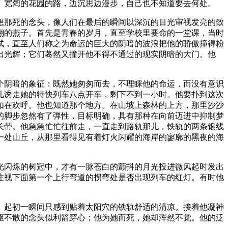
、宽阔的花园的路，边沉思边漫步，自己也不知道要去何处。
想那死的念头，像人们在最后的瞬间以深沉的目光审视发亮的致
翔的燕子。首先是青春的岁月，直至学校里要命的一堂课，当时
试，直至人们称之为命运的巨大的阴暗的波浪把他的骄傲撞得粉
出光辉；它们蓦然又撞开他不得不通过的现实阴暗的大门。他
个阴暗的象征：既然她匆匆而去，不理睬他的命运，而没有意识
儿诱走她的特快列车八点开车，剩下不到一小时。他要扑到这次
如在欢呼。他也知道那个地方。在山坡上森林的上方，那里沙沙
的脚步忽然有了弹性，目标明确，具有那种在向前迈进中抑制梦
长带。他急急忙忙往前走，一直走到路轨那儿，铁轨的两条银线
一处山丘，从那里看得见有着灯火闪耀的海岸的寥廓的黑夜的海
光闪烁的树冠中，才有一脉苍白的颤抖的月光投进微风起时发出
注视下面第一个上行弯道的拐弯处是否出现列车的红灯。有时他
。起初一瞬间只感到贴着太阳穴的铁轨舒适的清凉。接着他凝神
驱不散的念头似利箭穿心；他为她而死，她却浑然不觉。他的泛