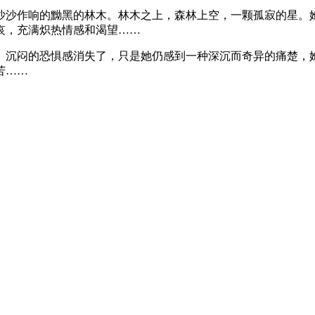
沙沙作响的黝黑的林木。林木之上，森林上空，一颗孤寂的星。
哀，充满炽热情感和渴望……
。沉闷的恐惧感消失了，只是她仍感到一种深沉而奇异的痛楚，
苦……