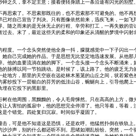
秒钟之久，拿不定主意；接着便转身踏上一条沿途有闪光的别墅
不再思索了。不思索那既往的，也不思索那不可避免的。他不再
早已对自己宣告了判决。只有图像依然前来，迅疾飞来，一如飞
界。随之而来的是无休无止的行程、辛劳和打工，一再失败的尝
转过去。末了，最近这些天的柔和的印象还从清醒的梦境中闪射
的程度。一个念头突然使他全身一抖，朦胧感觉中一下子闪出一
。她自己完成她的作品。于是思想无比坚定地迅速发展。从他那
碎。他的血要流淌在她的脚下。一个念头接一个念头不断涌来，
他的脉搏以同一节拍跳动。是时候了，该上路了。他的疲乏无力
一处地方，那里的天空嵌在远处林木葱茏的山丘之间，状若紫色
的雾纱投下一层银白的芬芳的低洼山谷，蜿蜒向上，引导他爬上
轨埋在它投下的黑影里。
行树在他周围，黑黝黝的，令人毛骨悚然。只在高高的上方，微
这让人害怕的孤寂中，他的思想完全停滞了。他只等着，等着，
这是个错觉。四处复归沉寂。时间似乎凝固了。
撞击，可是他不知道这是恐惧，还是欢呼。他猛然扑倒在铁轨上
的沙沙声，别的什么都还听不到。思绪如潮乱纷纷。突然，一个