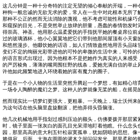
这几分钟是一种十分奇特的注定无望的倾心奉献的开端，一种
种狗一般忠诚的无欲无求的爱，常人在一生中对此根本无所了
那种不公正的然而无法消除的蔑视，他不考虑可能性和机缘巧
和窥探的目光，不是突然举止放肆的胆量，愚蠢的春情勃发时
得崇高、神圣。他用那么温柔爱抚的手指抚平她的餐桌席位前
过的玻璃酒杯，他小心翼翼地把它们带到他那间屋顶有小天窗
和悠然漫步。他啜饮她的话语，如人们情致盎然地用舌头品味
变幻不定的绚丽光彩带进他的可怜的卑微的生活中来，可怜的
的语言形式出现过。因为他根本不是把她作为真实的人来感受
的严厉棱角，薄薄的嘴周围狂野的线条，爱她充满自信的举止
许他如此频繁地进入环绕着她的富有魔力的圈子。
于是在一个小人物的生活里突然升腾起一个梦想，有如精心培
一场令人陶醉的魔幻之梦。这种人的梦就像无桨的船，在摇晃
然而现实比一切梦幻更强大，更粗暴。一天晚上，瑞士沃州来
为这句话在他头脑里盘旋翻滚，把他弄得头昏脑涨。
他几次机械地用手指划过感到压迫的额头，仿佛要拨开那层紧
时，镜子里面一张灰白的面孔目光呆滞地盯着他瞧。什么念头
园，那里高高的意大利五针松寂寞孤单，犹如阴暗的思想。像
籁俱寂。后面，大海在圆圆的灌木之间闪闪发光。那里柔和的