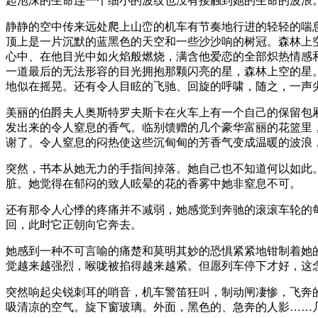
起泡沫的生命连一个细小的波纹也没有接触到她的生命的波浪
静静的空中传来远处爬上山峦的机车有节奏地行进的轻轻的喘
顶上是一片沉默的蓝黑色的天空和一些沙沙响的树冠。森林上
心中、在他目光中如火焰般燃烧，满含他爱恋的全部炽热情感
一道最后的无法形容的目光拥抱那颗闪亮的星，森林上空的星
地似在摇晃。还有令人目眩的飞驰、回旋的呼啸，随之，一声
美丽的伯爵夫人奥斯特罗夫斯卡在火车上有一个自己的保留包
发出来的令人窒息的香气。临别馈赠的几个豪华富丽的花篮里
谢了。令人窒息的闷热使这些沉甸甸的芳香气变成温暖的波浪
突然，书本从她无力的手指间掉落。她自己也不知道何以如此
脏。她觉得在郁闷的致人眩晕的花的香雾中她非窒息不可。
还有那令人心悸的疼痛并不减弱，她感觉到奔驰的滚滚车轮的
回，此时它正朝向它奔去。
她感到一种不可言喻的痛楚和莫明其妙的恐惧紧紧地钳制着她
觉越来越强烈，喉咙被掐得越来越紧。但愿列车停下才好，这
突然响起尖锐刺耳的哨音，机车警笛狂叫，制动闸凄惨，飞奔
吸清凉的空气。旋下窗玻璃。外面，黑色的、急奔的人影……