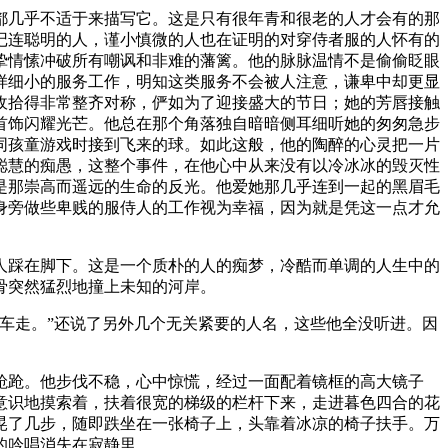
都几乎不适于来描写它。这是只有很年青和很老的人才会有的那
记连聪明的人，谨小慎微的人也在证明的对穿侍者服的人怀有的
挚情愫冲破所有嘲讽和非难的藩篱。他的脉脉温情不是偷偷眨眼
样细小的服务工作，明知这类服务不会被人注意，谦卑中却更显
收拾得非常整齐对称，俨如为了迎接盛大的节日；她的芳唇接触
首饰闪耀光芒。他总在那个角落独自暗暗侧耳细听她的匆匆急步
同孩童游戏时接到飞来的球。如此这般，他的陶醉的心灵把一片
聪慧的痴愚，这整个事件，在他心中从来没有以冷冰冰的毁灭性
是那崇高而遥远的生命的反光。他爱她那几乎连到一起的黑眉毛
身旁做些卑贱的服侍人的工作视为幸福，因为就是凭这一点才允
人踩在脚下。这是一个质朴的人的痴梦，冷酷而单调的人生中的
骨突然猛烈地撞上未知的河岸。
车走。”还说了另外几个无关紧要的人名，这些他全没听进。因
跄跄。他步伐不稳，心中惊慌，经过一面配着镜框的高大镜子
意识地摸索着，扶着很宽的梯级的栏杆下来，走进暮色四合的花
晃了几步，随即跌坐在一张椅子上，头靠着冰凉的椅子扶手。万
的吟唱消失在寂静里。