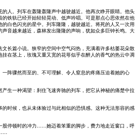
。
死的人。列车在轰隆轰隆声中越驶越近。他再次睁开眼睛。他头
着的铁轨已经开始轻轻晃动、低声吟唱。可是那点心思依然在他
他的白色闪光的星中。列车隆隆，越驶越近。将死的人又一次用
的声音越来越近，森林发出隆隆的声响，犹如众多巨钟长鸣。大
法文长篇小说。狭窄的空间中空气闷热，充满着许多枯萎花朵散
地挂在茎上，玫瑰又重又宽的花萼似乎在醉人的香气的热云中凋
。一阵骤然而至的、不可理解、令人窒息的疼痛压迫着她的心
然产生一种渴望：刹住飞速奔驰的列车，把它从神秘的痛楚中拉
事的时候，也从未体验过与此相似的恐惧感。这种无法形容的感
一股停顿时的冲力……她迈着笨重的脚步，费力地走近窗口，呼
……