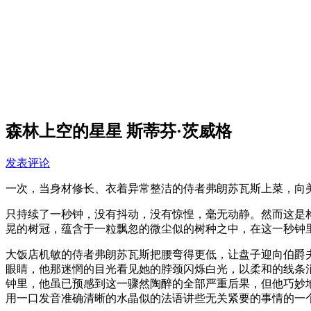
森林上空的星星 斯蒂芬·茨威格
发表评论
一次，当身材修长、衣着异常整洁的侍者弗朗苏瓦斯上菜，向
只持续了一秒钟，没有抖动，没有惊惶，毫无动静。然而这是
晃的树冠，蕴含于一粒飘忽的微尘似的树种之中，在这一秒钟
大饭店机敏的侍者弗朗苏瓦斯把腰弯得更低，让盘子迎向伯爵
眼睛，他那迷惘的目光看见她的脖颈闪烁白光，以柔和的线条
钟里，他虽已预感到这一骤然陶醉的全部严重后果，但他巧妙
用一口发音准确清晰的水晶似的法语讲些无关紧要的事情的一