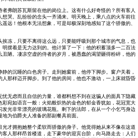
侍者弗朗苏瓦斯留在他的岗位上。这有什么好奇怪的？所有客人
人想哭。乱纷纷的念头一齐涌来。明天晚上，乘八点的火车前往
么遥远！他根本无法想象，可是却极深刻地感知了这个骄傲的、
头挨冻，只要不离得这么远，只要能呼吸到那个城市的气息，也
。明摆着是无力达到的。他计算了一下：他的积蓄顶多一二百法
么丑陋。凄凉空虚的侍者的岁月，被愚蠢的渴望砸得粉碎，他的
静静的沉睡的白色房子。走到她窗前，他停下脚步。窗户关着，
的人那样迈开脚步。到了他的房间，他也不激动，一上床就昏昏
无忧无虑而且自信的力量，谁都料想不到在这骗人的面具下隐藏
色彩宛如语言一般：火焰般炽热的金色的郁金香犹如，花冠宽大
闪发光非常漂亮的玻璃花瓶。剩下的法郎，在从一个小乞丐身边
慢地为伯爵夫人准备的那副餐具前面。
目光才拥抱她整个柔软而骄傲的身子。他觉得她从来不像在这道
的客人那样昂首楼道，走下豪华的迎宾台阶，向马路走去：人们