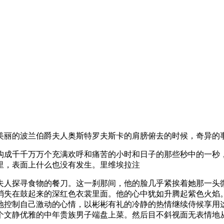
美丽的波兰伯爵夫人奥斯特罗夫斯卡的肩膀俯去的时候，奇异的
构成千千万万个充满欢呼和痛苦的小时和日子的那些秒中的一秒
里，表面上什么也没有发生。里维埃拉注
夫人探寻食物的餐刀。这一刹那间，他的脸几乎紧挨着她那一头
消失在鼓起来的深红色衣裳里面。他的心中犹如升腾起紫色火焰
地控制自己激动的心情，以彬彬有礼的冷静的热情继续侍候享用
个文静优雅的中年贵族男子端盘上菜。然后目不斜视面无表情地