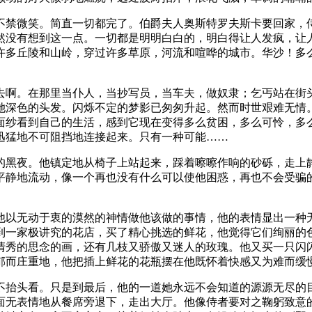
不禁微笑。简直一切都完了。伯爵夫人奥斯特罗夫斯卡要回家，
然没有想到这一点。一切都是明明白白的，明白得让人发疯，让
许多丘陵和山岭，穿过许多草原，河流和喧哗的城市。华沙！多
去啊。在那里当仆人，当抄写员，当车夫，做奴隶；乞丐站在街
她深色的头发。闪烁不定的梦影已匆匆升起。然而时世艰难无情
面纱看到自己的生活，感到它现在变得多么贫困，多么可怜，多
迅猛地不可阻挡地连接起来。只有一种可能……
的黑夜。他镇定地从椅子上站起来，踩着嚓嚓作响的砂砾，走上
平静地流动，像一个再也没有什么可以使他困惑，再也不会受骗
他以无动于衷的漠然的神情做他该做的事情，他的表情显出一种
到一家极讲究的花店，买了精心挑选的鲜花，他觉得它们绚丽的
清秀的思念的画，还有几枝又骄傲又迷人的玫瑰。他又买一只闪
郁而庄重地，他把插上鲜花的花瓶摆在他既怀着快感又为难而缓
不抬头看。只是到最后，他的一道她永远不会知道的源源无尽的
面无表情地从餐席旁退下，走出大厅。他像侍者要对之鞠躬致意