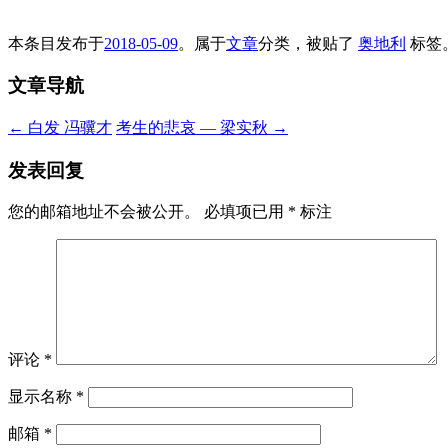
本条目发布于
2018-05-09
。属于
文章
分类，被贴了
奥地利
标签
文章导航
←
白发 冯骥才
考生的悲哀 — 梁实秋
→
发表回复
您的邮箱地址不会被公开。
必填项已用
*
标注
评论
*
显示名称
*
邮箱
*