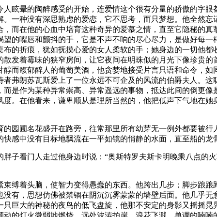
令人眩晕的陶醉感受的开始，连爱情这个很有分量的骄傲的字眼
解。一种没有深思熟虑的爱恋，它不思考，而只梦想。他全然忘
合，而在他的心血中培育这种奇异的爱慕之情，直至它隐秘的真
渴望的嘴唇和颤抖的手，它是不声不响的尽心尽力，是做好每一
桌布的折痕，犹如抚摸心爱的女人柔软的手；她身边的一切他都
的散发着霉味的狭窄房间，让它夜间在明珠似的月光下像珍贵的
甘醇而馥郁醉人的葡萄美酒，他贪婪地接受片言只语和命令，如
侍者弗朗苏瓦斯爱上了一位永远不可企及的风流的伯爵夫人。这
，而是作为某种异常崇高、异常遥远的事物，抵达此间的倒更像
风度。在他看来，谦卑顺从是理所当然的，他把低声下气地在她
育的园圃名花盛开在路旁，往常那里所有幼芽无一例外都要被行
的快感中没有目标地飘流在一平如镜的悄静的水面，直至船的龙
的胖子看门人走过他身边时说：“奥斯特罗夫斯卡明晚乘八点的火
紧束缚着头脑，使智力变得愚蠢的东西。他跨出几步；脚步踉踉
也没有，思想仿佛被禁锢在阴沉沉雾蒙蒙的墙壁后面。他几乎无
一只巨大的神秘的夜鸟的低飞盘旋，他那不安定的身影又摇摇晃
颤动的灯火微弱地燃烧，远处波涛拍岸，浪花飞溅，单调的喃喃