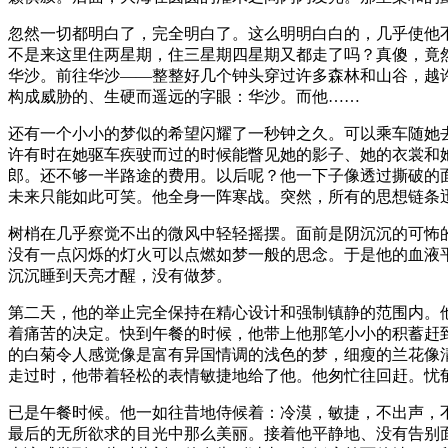
忽然一切都明白了，完全明白了。这么明明白白的，几乎使他
不是来这里住两星期，住三星期四星期又都走了吗？真傻，竟
华沙。前往华沙——整整好几个钟头穿过许多森林和山谷，越
构成威胁的、生硬而遥远的字眼：华沙。而他……
还有一个小小的梦似的希望闪耀了一秒钟之久。可以乘车随她
许有时在她驱车疾驶而过的时候能瞥见她的影子、她的衣裳和
郎。还不够一半路途的费用。以后呢？他一下子像透过撕破的
未来只能如此可笑。他全身一阵寒战。突然，所有的思想链条
树梢在几乎察觉不出的微风中轻轻摇摆。面前是阴沉沉的可怖
没有一点闪烁的灯火可以点燃如梦一般的思念。于是他的血液
沉沉睡到天亮才醒，没有做梦。
第二天，他的举止完全保持在精心设计和强制镇静的范围内。
着痛苦的决定。快到午餐的时候，他带上他那笔小小的积蓄赶
的白菊令人感觉像是富有异国情调的浅色的梦，细瘦的兰花像
走过时，他带着轻松的表情敏捷地给了他。他匆忙往回赶。忧
已是午餐时候。他一如往昔地侍候着：冷漠，敏捷，不出声，
最后的无所欲求的目光中那么美丽。接着他平静地、没有告别