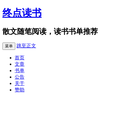
终点读书
散文随笔阅读，读书书单推荐
跳至正文
菜单
首页
文章
书单
公告
关于
赞助