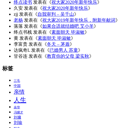
终点读书
发表在《
祝大家2020年新年快乐
》
久安
发表在《
祝大家2020年新年快乐
》
zjj
发表在《
自我审判 – 吴千山
》
老杨
发表在《
祝大家2019年新年快乐，附新年献词
》
落落
发表在《
如果合适就结婚吧 艾小羊
》
终点书栈
发表在《
素面朝天 毕淑敏
》
黄
发表在《
素面朝天 毕淑敏
》
李富贵
发表在《
冬天 – 茅盾
》
达疯奇L
发表在《
已婚男人 苏童
》
甘谷连
发表在《
教育你的父母 梁实秋
》
标签
三毛
中国
亲情
人生
余华
冯骥才
刘墉
刘瑜