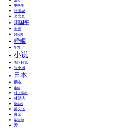
励志
史铁生
叶倾城
吴念真
周国平
夫妻
契诃夫
婚姻
学习
小说
希区柯克
张小娴
日本
朋友
李娟
村上春树
林清玄
梁实秋
梁文道
母亲
毕淑敏
爱