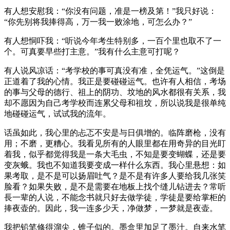
有人想安慰我：“你没有问题，准是一榜及第！”我只好说：
“你先别将我捧得高，万一我一败涂地，可怎么办？”
有人想恫吓我：“听说今年考生特别多，一百个里也取不了一
个。可真要早些打主意。”我有什么主意可打呢？
有人说风凉话：“考学校的事可真没有准，全凭运气。”这倒是
正道着了我的心情。我正是要碰碰运气。也许有人相信，考场
的事与父母的德行、祖上的阴功、坟地的风水都很有关系，我
却不愿因为自己考学校而连累父母和祖坟，所以说我是很单纯
地碰碰运气，试试我的流年。
话虽如此，我心里的忐忑不安是与日俱增的。临阵磨枪，没有
用；不磨，更糟心。我看见所有的人眼里都在用奇异的目光盯
着我，似乎都觉得我是一条大毛虫，不知是要变蝴蝶，还是要
变灰蛾。我也不知道我要变成一样什么东西。我心里悬想：如
果考取，是不是可以扬眉吐气？是不是有许多人要给我几张笑
脸看？如果失败，是不是需要在地板上找个缝儿钻进去？常听
長一辈的人说，不能念书就只好去做学徒，学徒是要给掌柜的
捧夜壶的。因此，我一连多少天，净做梦，一梦就是夜壶。
我把铅笔修得溜尖，锥子似的。墨盒里加足了墨汁。自来水笔