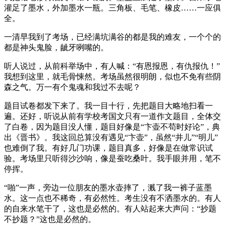
灌足了墨水，外加墨水一瓶。三角板、毛笔、橡皮……一应俱
全。
一清早我到了考场，已经满坑满谷的都是我的难友，一个个的
都是神头鬼脸，龇牙咧嘴的。
听人说过，从前科举场中，有人喊：“有恩报恩，有仇报仇！”
我想到这里，就毛骨悚然。考场虽然很明朗，似也不免有些阴
森之气。万一有个鬼魂和我过不去呢？
题目试卷都发下来了。我一目十行，先把题目大略地扫看一
遍。还好，听说从前有学校考国文只有一道作文题目，全体交
了白卷，因为题目没人懂，题目好像是“卞壶不苟时好论”，典
出《晋书》。我这回总算没有遇见“卞壶”，虽然“井儿”“明儿”
也难倒了我。有好几门功课，题目真多，好像是在做常识试
验。考场里只听得沙沙响，像是蚕吃桑叶。我手眼并用，笔不
停挥。
“啪”一声，旁边一位朋友的墨水壶摔了，溅了我一裤子蓝墨
水。这一点也不稀奇，有必然性。考生没有不洒墨水的。有人
的自来水笔干了，这也是必然的。有人站起来大声问：“抄题
不抄题？”这也是必然的。