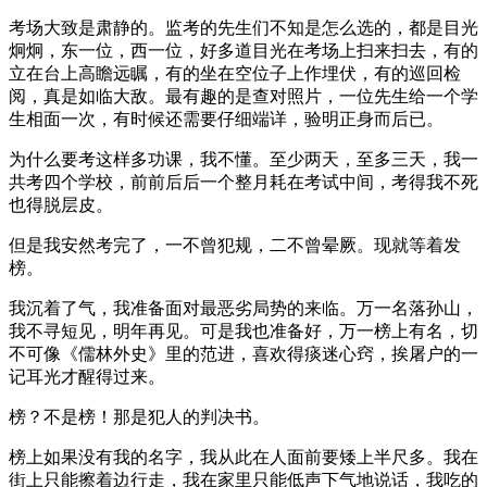
考场大致是肃静的。监考的先生们不知是怎么选的，都是目光
炯炯，东一位，西一位，好多道目光在考场上扫来扫去，有的
立在台上高瞻远瞩，有的坐在空位子上作埋伏，有的巡回检
阅，真是如临大敌。最有趣的是查对照片，一位先生给一个学
生相面一次，有时候还需要仔细端详，验明正身而后已。
为什么要考这样多功课，我不懂。至少两天，至多三天，我一
共考四个学校，前前后后一个整月耗在考试中间，考得我不死
也得脱层皮。
但是我安然考完了，一不曾犯规，二不曾晕厥。现就等着发
榜。
我沉着了气，我准备面对最恶劣局势的来临。万一名落孙山，
我不寻短见，明年再见。可是我也准备好，万一榜上有名，切
不可像《儒林外史》里的范进，喜欢得痰迷心窍，挨屠户的一
记耳光才醒得过来。
榜？不是榜！那是犯人的判决书。
榜上如果没有我的名字，我从此在人面前要矮上半尺多。我在
街上只能擦着边行走，我在家里只能低声下气地说话，我吃的