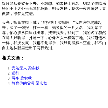
饭只能从脊梁骨下去。不敢想。如果榜上有名，则除了怕嘴乐
得闭不上之外当无其他危险。明天发榜，我这一夜没睡好，直
做梦，净梦见范进。
天亮，报童在街上喊：“买报瞧！买报瞧！”我连滚带爬地起
来，买了一张报，打开一看，蚂蚁似的一片人名，我闭紧了
嘴，怕心脏从口里跳出来。找来找去，找到了，我的名字赫然
在焉！只听得，扑通一下，心像石头一样落了地。我和范进不
一样，我没发疯，我也不觉得乐，我只觉得麻木空虚，我不由
自主地从眼里迸出了两行热泪。
相关文章：
旁若无人 梁实秋
送行
写字 梁实秋
教育你的父母 梁实秋