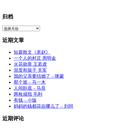
归档
归
档
近期文章
短篇散文《老赵》
一个人的村庄 周明金
火花勋章 王若虚
混蛋和孩子 关军
我的父亲要结婚了 – 咪蒙
那个谁 – 马一木
人间卧底 – 马良
两枚戒指 毛利
有钱 – 小饭
妈妈的钱都花在哪儿了 – 刘同
近期评论