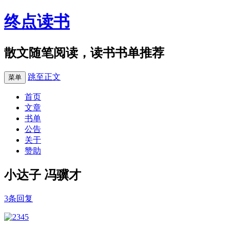
终点读书
散文随笔阅读，读书书单推荐
跳至正文
菜单
首页
文章
书单
公告
关于
赞助
小达子 冯骥才
3条回复