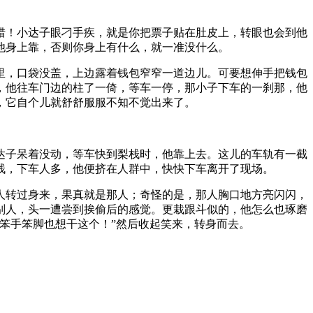
错！小达子眼刁手疾，就是你把票子贴在肚皮上，转眼也会到他
他身上靠，否则你身上有什么，就一准没什么。
里，口袋没盖，上边露着钱包窄窄一道边儿。可要想伸手把钱包
，他往车门边的柱了一倚，等车一停，那小子下车的一刹那，他
，它自个儿就舒舒服服不知不觉出来了。
达子呆着没动，等车快到梨栈时，他靠上去。这儿的车轨有一截
栈，下车人多，他便挤在人群中，快快下车离开了现场。
人转过身来，果真就是那人；奇怪的是，那人胸口地方亮闪闪，
别人，头一遭尝到挨偷后的感觉。更栽跟斗似的，他怎么也琢磨
笨手笨脚也想干这个！”然后收起笑来，转身而去。