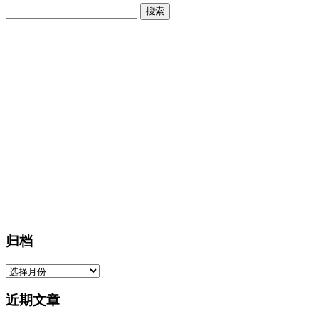
搜
索：
归档
归
档
近期文章