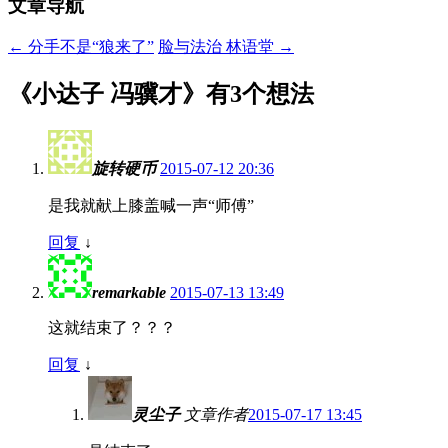
文章导航
←
分手不是“狼来了”
脸与法治 林语堂
→
《
小达子 冯骥才
》有3个想法
旋转硬币
2015-07-12 20:36
是我就献上膝盖喊一声“师傅”
回复
↓
remarkable
2015-07-13 13:49
这就结束了？？？
回复
↓
灵尘子
文章作者
2015-07-17 13:45