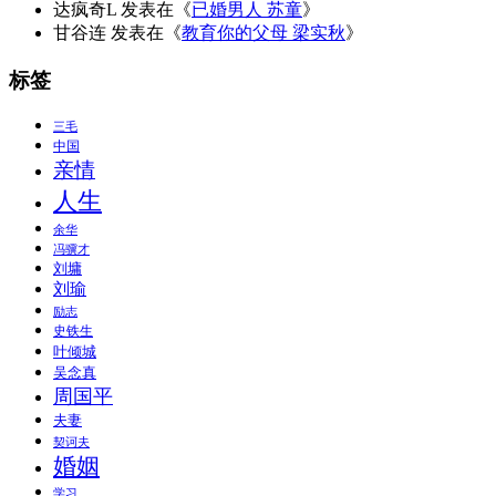
达疯奇L
发表在《
已婚男人 苏童
》
甘谷连
发表在《
教育你的父母 梁实秋
》
标签
三毛
中国
亲情
人生
余华
冯骥才
刘墉
刘瑜
励志
史铁生
叶倾城
吴念真
周国平
夫妻
契诃夫
婚姻
学习