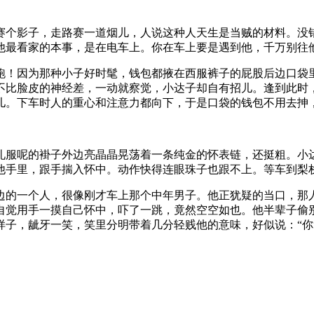
赛个影子，走路赛一道烟儿，人说这种人天生是当贼的材料。没
他最看家的本事，是在电车上。你在车上要是遇到他，千万别往
跑！因为那种小子好时髦，钱包都掖在西服裤子的屁股后边口袋
不比脸皮的神经差，一动就察觉，小达子却自有招儿。逢到此时
儿。下车时人的重心和注意力都向下，于是口袋的钱包不用去抻
礼服呢的褂子外边亮晶晶晃荡着一条纯金的怀表链，还挺粗。小
他手里，跟手揣入怀中。动作快得连眼珠子也跟不上。等车到梨
边的一个人，很像刚才车上那个中年男子。他正犹疑的当口，那
自觉用手一摸自己怀中，吓了一跳，竟然空空如也。他半辈子偷
样子，龇牙一笑，笑里分明带着几分轻贱他的意味，好似说：“你