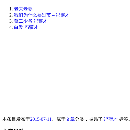
老夫老妻
我们为什么要过节 – 冯骥才
蔡二少爷 冯骥才
白发 冯骥才
本条目发布于
2015-07-11
。属于
文章
分类，被贴了
冯骥才
标签