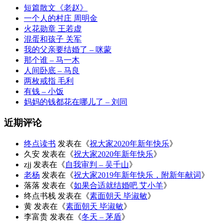
短篇散文《老赵》
一个人的村庄 周明金
火花勋章 王若虚
混蛋和孩子 关军
我的父亲要结婚了 – 咪蒙
那个谁 – 马一木
人间卧底 – 马良
两枚戒指 毛利
有钱 – 小饭
妈妈的钱都花在哪儿了 – 刘同
近期评论
终点读书
发表在《
祝大家2020年新年快乐
》
久安
发表在《
祝大家2020年新年快乐
》
zjj
发表在《
自我审判 – 吴千山
》
老杨
发表在《
祝大家2019年新年快乐，附新年献词
》
落落
发表在《
如果合适就结婚吧 艾小羊
》
终点书栈
发表在《
素面朝天 毕淑敏
》
黄
发表在《
素面朝天 毕淑敏
》
李富贵
发表在《
冬天 – 茅盾
》