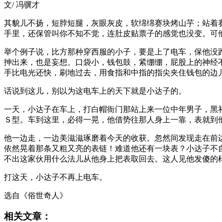
文/ 冯骥才
其貌儿不扬，短脖短腿，灰眼灰皮，软绵绵赛块烤山芋；站着
手里，还保管叫你不知不觉，连肚皮贴票子的感觉也没变。可
举个例子说，比方那种穿西服的小子，要是上了电车，保他没
抻出来，也是妄想。口袋小，钱包鼓，紧绷绷，屁股上的神经
手比电光还快，刷地过去，用食指和中指的指尖夹住钱包的边
话说到这儿，别以为这电车上的天下就是小达子的。
一天，小达子在车上，打白帽衙门那站上来一位中年男子，黑
Ｓ型。车到这里，必得一晃，他借势往那人身上一靠，表就到
他一边走，一边美滋滋琢磨着今天的收获。忽然间发现走在前
依然晃着那条又粗又亮的表链！难道他还有一块表？小达子不
不出这家伙用什么法儿从他身上把表取回去。这人见他发傻的
打这天，小达子不再上电车。
选自《俗世奇人》
相关文章：