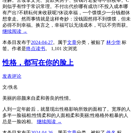
理解。苦读拿文凭、贷款买房子、攒钱讨老婆等不胜枚举。C
则似乎有悖于常识常理。不付出代价哪有成功?不投入成本哪
有产出?不耕耘何来收获呢?休说幸福，一个馍馍少一分钱都休
想拿走。然而事情就是这样奇妙：没钱固然得不到馍馍，但未
必得不到幸福。换言之，幸福可以无须成本，可以不劳而获。
继续阅读
→
本条目发布于
2024-04-27
。属于
文章
分类，被贴了
林少华
标
签。
作者是
终点读书
。
1,101 次浏览
性格，都写在你的脸上
发表评论
文/佚名
美丽的容颜来自柔和善良的性情。
人到一定年龄后，就显现出性格影响所致的面相了。宽厚的人
多半一脸福相;性情柔和的人面相柔和美丽;性格格外粗暴的人
总是一脸凶相。
继续阅读
→
本条目发布于
2024-04-26
。属于
文章
分类，被贴了
佚名
标