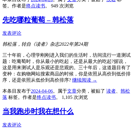
签。
作者是
终点读书
。
949 次浏览
先吃哪粒葡萄 – 韩松落
发表评论
韩松落，转自《读者》杂志2022年第24期
三十年前，心理学刚刚进入我们的生活时，坊间流行一道测试
题：吃葡萄时，你从最小的吃起，还是从最大的吃起?据说，
这是用来测试人是乐观还是悲观的。三十年后，这道题目有了
变种：在购物网站搜索商品的时候，你是依照从高价到低价排
序，还是依照从低价到高价排序?
继续阅读
→
本条目发布于
2024-04-06
。属于
文章
分类，被贴了
读者
、
韩松
落
标签。
作者是
终点读书
。
1,105 次浏览
当我跑步时我在想什么
发表评论