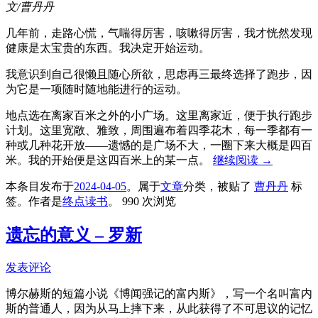
文/曹丹丹
几年前，走路心慌，气喘得厉害，咳嗽得厉害，我才恍然发现
健康是太宝贵的东西。我决定开始运动。
我意识到自己很懒且随心所欲，思虑再三最终选择了跑步，因
为它是一项随时随地能进行的运动。
地点选在离家百米之外的小广场。这里离家近，便于执行跑步
计划。这里宽敞、雅致，周围遍布着四季花木，每一季都有一
种或几种花开放——遗憾的是广场不大，一圈下来大概是四百
米。我的开始便是这四百米上的某一点。
继续阅读
→
本条目发布于
2024-04-05
。属于
文章
分类，被贴了
曹丹丹
标
签。
作者是
终点读书
。
990 次浏览
遗忘的意义 – 罗新
发表评论
博尔赫斯的短篇小说《博闻强记的富内斯》，写一个名叫富内
斯的普通人，因为从马上摔下来，从此获得了不可思议的记忆