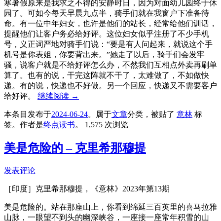
寒暑假原来是我求之不得的安静时日，因为对面幼儿园终于休
园了。可如今每天早晨九点半，骑手们就在我窗户下准备待
命。有一位中年妇女，也许是他们的站长，经常给他们训话，
提醒他们让客户务必给好评。这位妇女似乎注册了不少手机
号，义正词严地对骑手们说：“要是有人问起来，就说这个手
机号是你表姐，你要背出来。”她走了以后，骑手们会发牢
骚，说客户就是不给好评怎么办，不然我们互相点外卖再刷单
算了。也有的说，干完这阵就不干了，太难做了，不如做快
递。有的说，快递也不好做。另一个回应，快递又不需要客户
给好评。
继续阅读
→
本条目发布于
2024-06-24
。属于
文章
分类，被贴了
意林
标
签。
作者是
终点读书
。
1,575 次浏览
美是危险的 – 克里希那穆提
发表评论
［印度］克里希那穆提，《意林》2023年第13期
美是危险的。站在那座山上，你看到绵延三百英里的喜马拉雅
山脉，一眼望不到头的幽深峡谷，一座接一座常年积雪的山