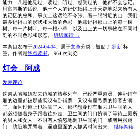
能力，凡是他见过、读过、听过、感受过的，他都不会忘记。
用富内斯的话说，他一个人的记忆抵得上开天辟地以来所有人
的记忆的总和。事实上这话绝不夸张。看一眼附近的山，我们
最多记得山的形状和大致的色彩，他却记得那山上的每一棵
树、每一片树叶、每一根小草，以及山上的一切事物在不同时
刻的不同色彩和形态。
继续阅读
→
本条目发布于
2024-04-04
。属于
文章
分类，被贴了
罗新
标
签。
作者是
终点读书
。
964 次浏览
灯会 – 阿成
发表评论
这趟从省城始发去边城的旅客列车，已经严重超员。连卧铺车
厢的边座都被那些既没有卧铺票，又没有座号票的旅客占满
了。而且过道上也站满了人。那些想穿过车厢去卫生间的人，
都必须侧着身子蹭着往外走。卫生间的门口挤满了等待上厕所
的男人和女人，不时有人愤怒地砸卫生间的门，或者用脚踢
门，肮脏地咒骂着，逼迫里面的人抓紧时间出来。
继续阅读
→