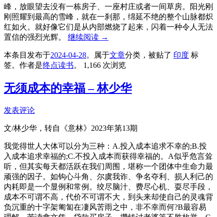
峰，放眼望去没有一栋房子、一座村庄或者一间草房。阳光刚
刚照耀到最高的雪峰，就在一刹那，绵延不绝的整个山脉都炽
红如火。就好像它们是从内部燃烧了起来，闪着一种令人无法
置信的强烈光辉。
继续阅读
→
本条目发布于
2024-04-28
。属于
文章
分类，被贴了
印度
标
签。
作者是
终点读书
。
1,166 次浏览
无须成本的幸福 – 林少华
发表评论
文/林少华，转自《意林》2023年第13期
我觉得世人大体可以分为三种：A.投入成本追求不幸的;B.投
入成本追求幸福的;C.不投入成本而获得幸福的。A似乎危言耸
听，但其实每天都活跃在我们周围，堪称一个团体中生命力最
顽强的因子。如钩心斗角、尔虞我诈、争名夺利、损人利己的
内耗即是一个显例和常例。绞尽脑汁、费尽心机、耍尽手段，
成本不可谓不高，代价不可谓不大，到头来却使自己的灵魂背
负沉重的十字架匍匐在凄风苦雨之中，非不幸而何?B最容易