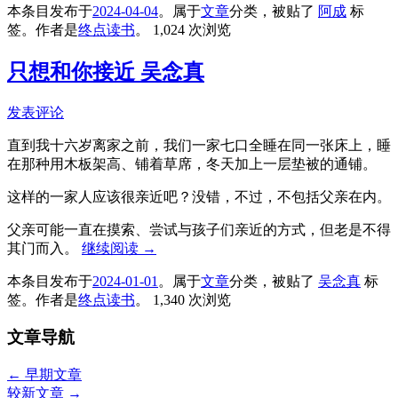
本条目发布于
2024-04-04
。属于
文章
分类，被贴了
阿成
标
签。
作者是
终点读书
。
1,024 次浏览
只想和你接近 吴念真
发表评论
直到我十六岁离家之前，我们一家七口全睡在同一张床上，睡
在那种用木板架高、铺着草席，冬天加上一层垫被的通铺。
这样的一家人应该很亲近吧？没错，不过，不包括父亲在内。
父亲可能一直在摸索、尝试与孩子们亲近的方式，但老是不得
其门而入。
继续阅读
→
本条目发布于
2024-01-01
。属于
文章
分类，被贴了
吴念真
标
签。
作者是
终点读书
。
1,340 次浏览
文章导航
←
早期文章
较新文章
→