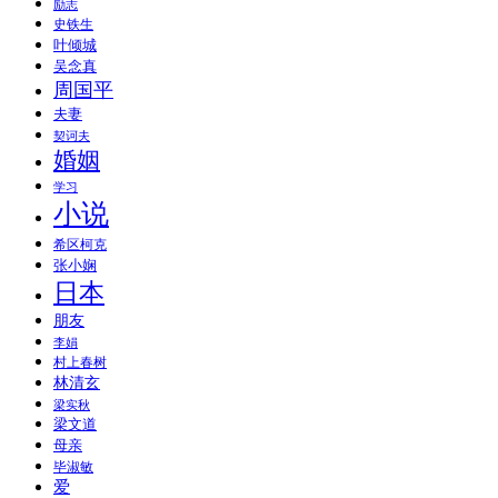
励志
史铁生
叶倾城
吴念真
周国平
夫妻
契诃夫
婚姻
学习
小说
希区柯克
张小娴
日本
朋友
李娟
村上春树
林清玄
梁实秋
梁文道
母亲
毕淑敏
爱