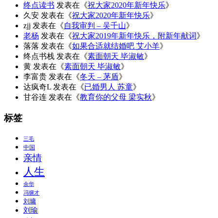
终点读书
发表在《
祝大家2020年新年快乐
》
久安
发表在《
祝大家2020年新年快乐
》
zjj
发表在《
自我审判 – 吴千山
》
老杨
发表在《
祝大家2019年新年快乐，附新年献词
》
落落
发表在《
如果合适就结婚吧 艾小羊
》
终点书栈
发表在《
素面朝天 毕淑敏
》
黄
发表在《
素面朝天 毕淑敏
》
李富贵
发表在《
冬天 – 茅盾
》
达疯奇L
发表在《
已婚男人 苏童
》
甘谷连
发表在《
教育你的父母 梁实秋
》
标签
三毛
中国
亲情
人生
余华
冯骥才
刘墉
刘瑜