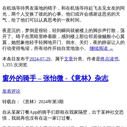
在机场等待男友落地的晴子，和在机场等待起飞去见女友的阿
光，两个人交换了彼此的心事。他们或许会感谢这恶劣的天
气，给了他们可以认真思考的一夜时间。
夜是沉的，梦倒是很轻，轻到瞬间就被楼上的脚步声打散，荡
开了。晴子在黑暗里睁着眼，感到楼上那位邻居做贼般小心翼
翼，她想象他轻手轻脚地开门、倒水、关灯，夜的静寂让人的
行动变得龟缩，所有动作开始自觉地放小。
继续阅读
→
本条目发布于
2024-07-29
。属于
文章
分类。
作者是
终点读书
。
1,355 次浏览
窗外的骑手 – 张怡微 -《意林》杂志
发表评论
转载自：《意林》2024年第3期
自从某家订餐App的骑手们群租在我家隔壁，出于某种社交恐
惧，我就再也没有在这一家订过餐。