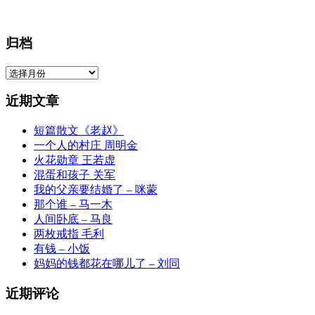
归档
归
档
近期文章
短篇散文《老赵》
一个人的村庄 周明金
火花勋章 王若虚
混蛋和孩子 关军
我的父亲要结婚了 – 咪蒙
那个谁 – 马一木
人间卧底 – 马良
两枚戒指 毛利
有钱 – 小饭
妈妈的钱都花在哪儿了 – 刘同
近期评论