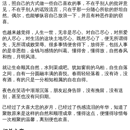
活，照自己的方式做一些自己喜欢的事，不在乎别人的批评意
见，不在乎别人的诋毁流言，只在乎那一分随心所欲的舒坦自
然。偶尔，也能够纵容自己放浪一下，并且有种恶作剧的窃
喜。
也越来越觉得，人生一世，无非是尽心。对自己尽心，对所爱
的人尽心，对生活的这块土地尽心。既然尽心了，便无所谓得
失，无所谓成败荣辱。很多事情便舍得下，放得开，包括人事
的是非恩怨，金钱与感情的纠葛。懂得舍，懂得放，自然春风
和煦，月明风清。
就让生命顺其自然，水到渠成吧。犹如窗前的乌柏，自生自落
之间，自有一分圆融丰满的喜悦。春雨轻轻落着，没有诗，没
有酒，有的只是一分相知相属的自在自得。
夜色在笑语中渐渐沉落，朋友起身告辞，没有挽留，没有送
别，甚至也没有问归期。
己经过了大喜大悲的岁月，已经过了伤感流泪的年华，知道了
聚散原来是这样的自然和顺理成章，懂得这点，便懂得珍惜每
一次相聚的温馨，离别便也欢喜。