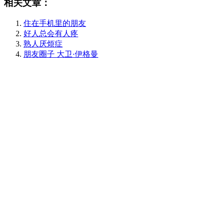
相关文章：
住在手机里的朋友
好人总会有人疼
熟人厌烦症
朋友圈子 大卫·伊格曼