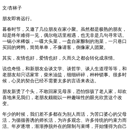
文/杏林子
朋友即将远行。
暮春时节，又邀了几位朋友在家小聚。虽然都是极熟的朋友，
却是终年难得一见，偶尔电话里相遇，也无非是几句寻常话。
一锅小米稀饭，一碟大头菜，一盘自家酿制的泡菜，一只巷口
买回的烤鸭，简简单单，不像请客，倒像家人团聚。
其实，友情也好，爱情也好，久而久之都会转化成亲情。
说也奇怪，和新朋友会谈文学、谈哲学、谈人生道理等等，和
老朋友却只话家常，柴米油盐，细细碎碎，种种锁事。很多时
候，心灵的契合已经不需要太多的言语来表达。
朋友新烫了个头，不敢回家见母亲，恐怕惊骇了老人家，却欢
喜地来见我们，老朋友颇能以一种趣味性的眼光欣赏这个改
变。
年少的时候，我们差不多都在为别人而活，为苦口婆心的父母
活，为循循善诱的师长活，为许多观念、许多传统的约束力而
活。年岁逐增，渐渐挣脱外在的限制与束缚，开始懂得为自己