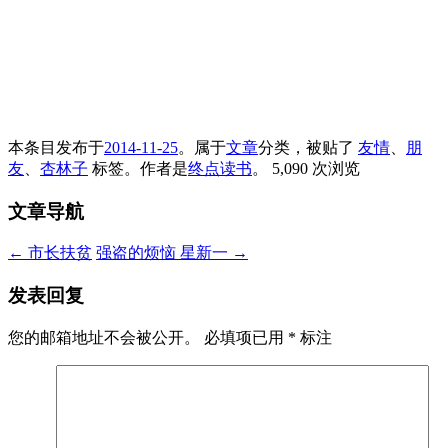
本条目发布于
2014-11-25
。属于
文章
分类，被贴了
友情
、
朋
友
、
杏林子
标签。
作者是
终点读书
。
5,090 次浏览
文章导航
←
市长扶贫
强盗的烦恼 星新一
→
发表回复
您的邮箱地址不会被公开。
必填项已用
*
标注