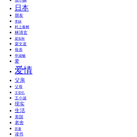
张小娴
日本
朋友
李娟
村上春树
林清玄
梁实秋
梁文道
母亲
毕淑敏
爱
爱情
父亲
父母
王安忆
王小波
现实
生活
美国
老舍
苏童
读书