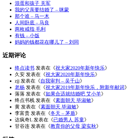
混蛋和孩子 关军
我的父亲要结婚了 – 咪蒙
那个谁 – 马一木
人间卧底 – 马良
两枚戒指 毛利
有钱 – 小饭
妈妈的钱都花在哪儿了 – 刘同
近期评论
终点读书
发表在《
祝大家2020年新年快乐
》
久安
发表在《
祝大家2020年新年快乐
》
zjj
发表在《
自我审判 – 吴千山
》
老杨
发表在《
祝大家2019年新年快乐，附新年献词
》
落落
发表在《
如果合适就结婚吧 艾小羊
》
终点书栈
发表在《
素面朝天 毕淑敏
》
黄
发表在《
素面朝天 毕淑敏
》
李富贵
发表在《
冬天 – 茅盾
》
达疯奇L
发表在《
已婚男人 苏童
》
甘谷连
发表在《
教育你的父母 梁实秋
》