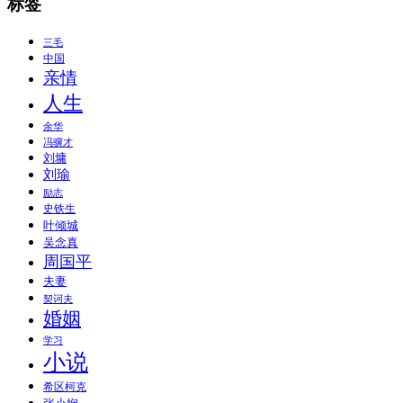
标签
三毛
中国
亲情
人生
余华
冯骥才
刘墉
刘瑜
励志
史铁生
叶倾城
吴念真
周国平
夫妻
契诃夫
婚姻
学习
小说
希区柯克