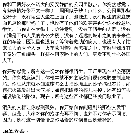
你和三两好友在诺大的安安静静的公园里散步。你突然感觉，
有些事情好像不太一样了，周围似乎缺了点什么。公园里那些
空椅子，没有陌生人坐在上面了。池塘边，没有陌生的家庭扔
面包屑给那些鸭子了，也没有了他们的欢笑声再让你不经意地
微笑。当你走在大街上，你注意到，没有了陌生的人群，没有
了满是工作人员的办公大楼，没有了遥远的城市之间的来来往
往的车流，医院里也没有了等待着救助的病人，也没有人了忙
来忙去的医护人员。火车嚎叫着冲向黑夜之中，车厢里却没有
了像沙丁鱼罐头一样挤在回家路上的人们。更看不到什么外国
人了。
你开始感觉，所有这一切对你都很陌生。工厂里现在都空荡荡
的。你突然意识到，你根本就不知道该如何硬化橡胶去制造轮
胎。你也从来就不知道该怎么去把沙滩里的沙子搞成芯片，如
何把火箭发射出大气层，如何把橄榄的核儿去掉，还有如何去
铺设铁道的路轨。现在，所有这些产业都已经关门歇业了。
消失的人群让你感到孤独。你开始向你能碰到的那些人发牢
骚。但是，大家对你的抱怨充耳不闻，也并不对你表示同情。
因为，所有这一切恰恰是你活着的时候自己所选择的。
相关文章：