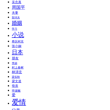
吴念真
周国平
夫妻
契诃夫
婚姻
学习
小说
希区柯克
张小娴
日本
朋友
李娟
村上春树
林清玄
梁实秋
梁文道
母亲
毕淑敏
爱
爱情