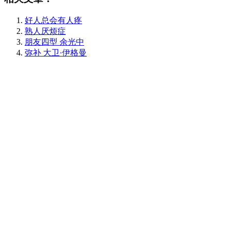
好人总会有人疼
熟人厌烦症
朋友四型 余光中
弥补 大卫·伊格曼