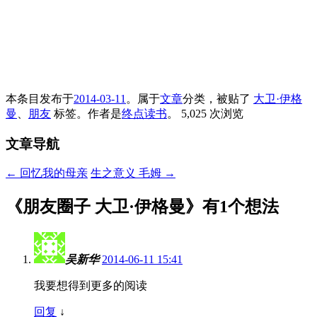
本条目发布于
2014-03-11
。属于
文章
分类，被贴了
大卫·伊格
曼
、
朋友
标签。
作者是
终点读书
。
5,025 次浏览
文章导航
←
回忆我的母亲
生之意义 毛姆
→
《
朋友圈子 大卫·伊格曼
》有1个想法
吴新华
2014-06-11 15:41
我要想得到更多的阅读
回复
↓