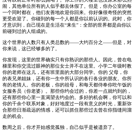
闹，其他单位所有的人似乎都去休假了。但是，你办公室的每
一个同时都在，他们友善地欢迎你回来。你好像很奇怪的突然
更受欢迎了。你碰到的每一个人都是你以前认识的。此时，你
才意识到，自己现在是生活在“来生”：全部的世界都是由你以
前碰到过的人组成的。
这个世界的人数只有人类总数的——大约百分之——但是，对
你来说，这已经够多的了。
你发现，这里的世界确实只有你熟识的那些人。因此，曾在电
梯里和你交流过眼神的那位女士并不在这里。小学二年级时教
你的老师在这儿，还有班里面的大部分同学。你的 父母，你
的表兄弟姐妹，还有你一生中所认识的各行各业的朋友。你所
有的老情人。你的老板，你的祖母，和每天都侍奉你吃午饭的
女服务员（你老婆）。那些你约会过的，你差一点就约到的，
还有那些你心里一直渴望去约会的。多好的机会啊，你可以和
你的千余个联系对象，好好地度过一段有意义的时光，重新弥
合那些日渐疏远的情感，还可以抓住那些过去曾在你指缝间溜
走的机会。
数周之后，你才开始感觉孤独，自己似乎是被遗弃了。