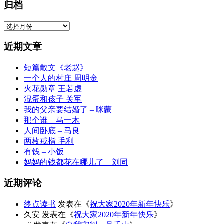
归档
归
档
近期文章
短篇散文《老赵》
一个人的村庄 周明金
火花勋章 王若虚
混蛋和孩子 关军
我的父亲要结婚了 – 咪蒙
那个谁 – 马一木
人间卧底 – 马良
两枚戒指 毛利
有钱 – 小饭
妈妈的钱都花在哪儿了 – 刘同
近期评论
终点读书
发表在《
祝大家2020年新年快乐
》
久安
发表在《
祝大家2020年新年快乐
》