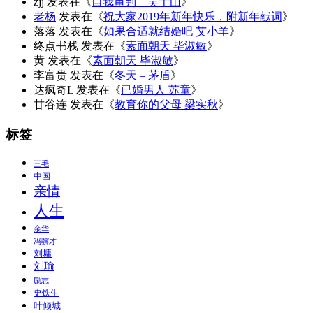
zjj
发表在《
自我审判 – 吴千山
》
老杨
发表在《
祝大家2019年新年快乐，附新年献词
》
落落
发表在《
如果合适就结婚吧 艾小羊
》
终点书栈
发表在《
素面朝天 毕淑敏
》
黄
发表在《
素面朝天 毕淑敏
》
李富贵
发表在《
冬天 – 茅盾
》
达疯奇L
发表在《
已婚男人 苏童
》
甘谷连
发表在《
教育你的父母 梁实秋
》
标签
三毛
中国
亲情
人生
余华
冯骥才
刘墉
刘瑜
励志
史铁生
叶倾城