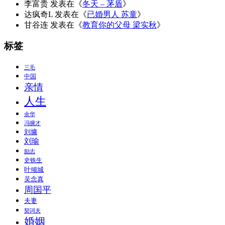
李富贵
发表在《
冬天 – 茅盾
》
达疯奇L
发表在《
已婚男人 苏童
》
甘谷连
发表在《
教育你的父母 梁实秋
》
标签
三毛
中国
亲情
人生
余华
冯骥才
刘墉
刘瑜
励志
史铁生
叶倾城
吴念真
周国平
夫妻
契诃夫
婚姻