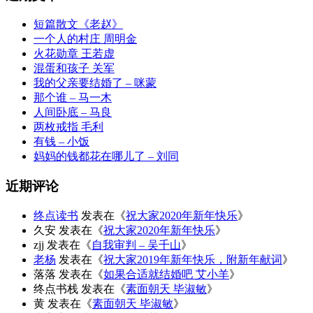
短篇散文《老赵》
一个人的村庄 周明金
火花勋章 王若虚
混蛋和孩子 关军
我的父亲要结婚了 – 咪蒙
那个谁 – 马一木
人间卧底 – 马良
两枚戒指 毛利
有钱 – 小饭
妈妈的钱都花在哪儿了 – 刘同
近期评论
终点读书
发表在《
祝大家2020年新年快乐
》
久安
发表在《
祝大家2020年新年快乐
》
zjj
发表在《
自我审判 – 吴千山
》
老杨
发表在《
祝大家2019年新年快乐，附新年献词
》
落落
发表在《
如果合适就结婚吧 艾小羊
》
终点书栈
发表在《
素面朝天 毕淑敏
》
黄
发表在《
素面朝天 毕淑敏
》