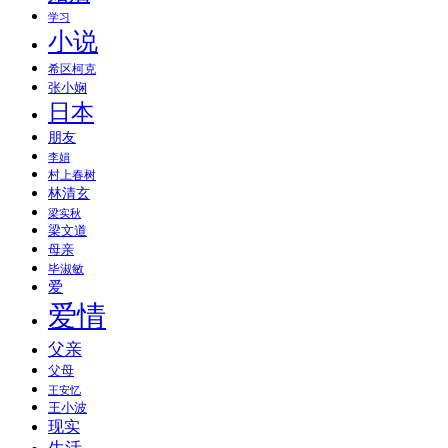
学习
小说
希区柯克
张小娴
日本
朋友
李娟
村上春树
林清玄
梁实秋
梁文道
母亲
毕淑敏
爱
爱情
父亲
父母
王安忆
王小波
现实