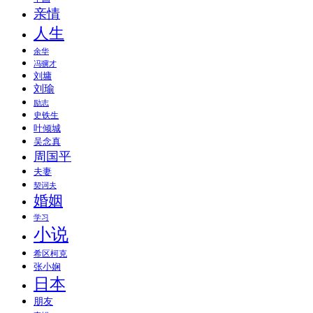
亲情
人生
余华
冯骥才
刘墉
刘瑜
励志
史铁生
叶倾城
吴念真
周国平
夫妻
契诃夫
婚姻
学习
小说
希区柯克
张小娴
日本
朋友