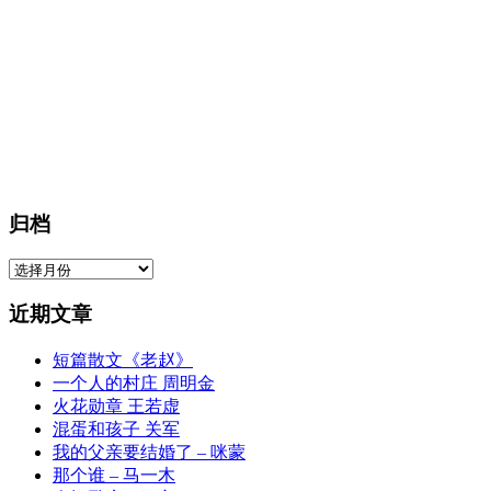
归档
归
档
近期文章
短篇散文《老赵》
一个人的村庄 周明金
火花勋章 王若虚
混蛋和孩子 关军
我的父亲要结婚了 – 咪蒙
那个谁 – 马一木