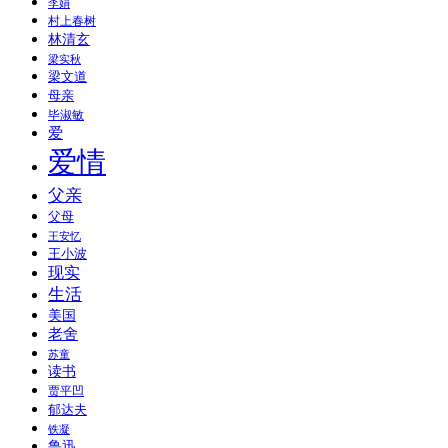
李娟
村上春树
林清玄
梁实秋
梁文道
母亲
毕淑敏
爱
爱情
父亲
父母
王安忆
王小波
现实
生活
美国
老舍
苏童
读书
贾平凹
郁达夫
铁凝
鲁迅