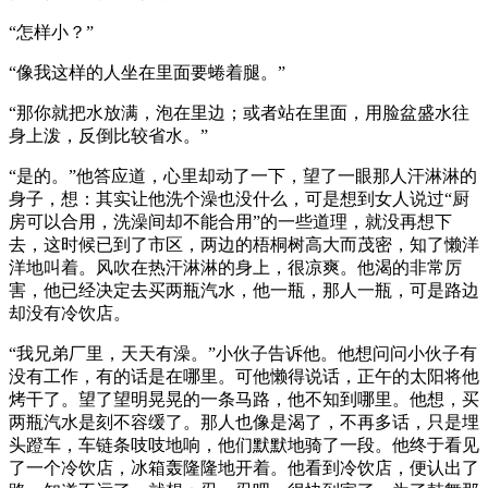
“怎样小？”
“像我这样的人坐在里面要蜷着腿。”
“那你就把水放满，泡在里边；或者站在里面，用脸盆盛水往
身上泼，反倒比较省水。”
“是的。”他答应道，心里却动了一下，望了一眼那人汗淋淋的
身子，想：其实让他洗个澡也没什么，可是想到女人说过“厨
房可以合用，洗澡间却不能合用”的一些道理，就没再想下
去，这时候已到了市区，两边的梧桐树高大而茂密，知了懒洋
洋地叫着。风吹在热汗淋淋的身上，很凉爽。他渴的非常厉
害，他已经决定去买两瓶汽水，他一瓶，那人一瓶，可是路边
却没有冷饮店。
“我兄弟厂里，天天有澡。”小伙子告诉他。他想问问小伙子有
没有工作，有的话是在哪里。可他懒得说话，正午的太阳将他
烤干了。望了望明晃晃的一条马路，他不知到哪里。他想，买
两瓶汽水是刻不容缓了。那人也像是渴了，不再多话，只是埋
头蹬车，车链条吱吱地响，他们默默地骑了一段。他终于看见
了一个冷饮店，冰箱轰隆隆地开着。他看到冷饮店，便认出了