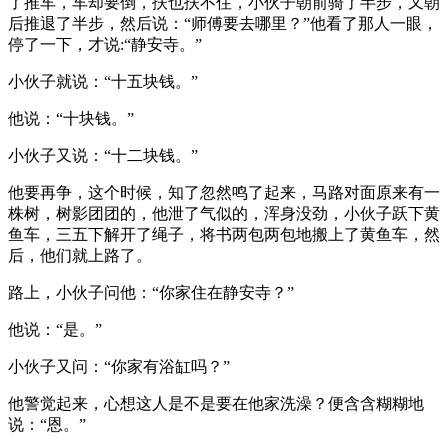
了推车，车却要倒，扶也扶不住，小伙子朝前骑了半步，又朝
后推退了半步，然后说：“师傅要去哪里？”他看了那人一眼，
停了一下，才说:“静安寺。”
小伙子就说：“十五块钱。”
他说：“十块钱。”
小伙子又说：“十二块钱。”
他要再争，这个时候，知了忽然鸣了起来，马路对面原来有一
株树，树影团团的，他泄了气似的，浑身没劲，小伙子跃下黄
鱼车，三五下解开了绳子，将书两包两包地搬上了黄鱼车，然
后，他们就上路了。
路上，小伙子问他：“你家住在静安寺？”
他说：“是。”
小伙子又问：“你家有浴缸吗？”
他警觉起来，心想这人是不是要在他家洗澡？便含含糊糊地
说：“恩。”