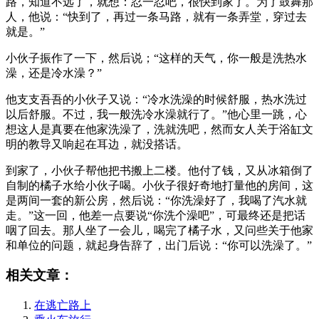
路，知道不远了，就想：忍一忍吧，很快到家了。为了鼓舞那
人，他说：“快到了，再过一条马路，就有一条弄堂，穿过去
就是。”
小伙子振作了一下，然后说；“这样的天气，你一般是洗热水
澡，还是冷水澡？”
他支支吾吾的小伙子又说：“冷水洗澡的时候舒服，热水洗过
以后舒服。不过，我一般洗冷水澡就行了。”他心里一跳，心
想这人是真要在他家洗澡了，洗就洗吧，然而女人关于浴缸文
明的教导又响起在耳边，就没搭话。
到家了，小伙子帮他把书搬上二楼。他付了钱，又从冰箱倒了
自制的橘子水给小伙子喝。小伙子很好奇地打量他的房间，这
是两间一套的新公房，然后说：“你洗澡好了，我喝了汽水就
走。”这一回，他差一点要说“你洗个澡吧”，可最终还是把话
咽了回去。那人坐了一会儿，喝完了橘子水，又问些关于他家
和单位的问题，就起身告辞了，出门后说：“你可以洗澡了。”
相关文章：
在逃亡路上