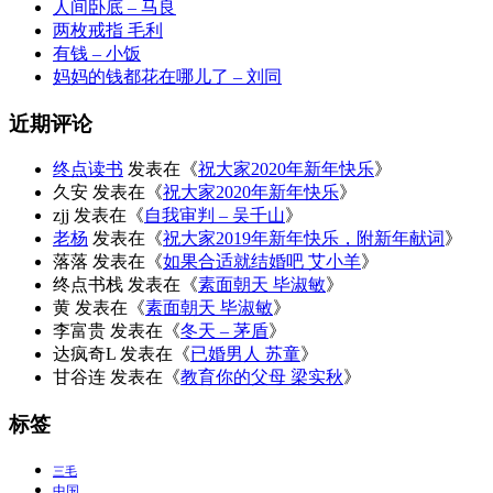
人间卧底 – 马良
两枚戒指 毛利
有钱 – 小饭
妈妈的钱都花在哪儿了 – 刘同
近期评论
终点读书
发表在《
祝大家2020年新年快乐
》
久安
发表在《
祝大家2020年新年快乐
》
zjj
发表在《
自我审判 – 吴千山
》
老杨
发表在《
祝大家2019年新年快乐，附新年献词
》
落落
发表在《
如果合适就结婚吧 艾小羊
》
终点书栈
发表在《
素面朝天 毕淑敏
》
黄
发表在《
素面朝天 毕淑敏
》
李富贵
发表在《
冬天 – 茅盾
》
达疯奇L
发表在《
已婚男人 苏童
》
甘谷连
发表在《
教育你的父母 梁实秋
》
标签
三毛
中国