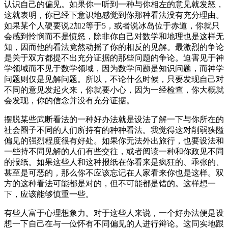
认识自己的偏见。如果你一听到一种与你相左的意见就发怒，
这就表明，你已经下意识地感觉到你那种看法没有充分理由。
如果某个人硬要说2加2等于5，或者说冰岛位于赤道，你就只
会感到怜悯而不是愤怒，除非你自己对数学和地理也是这样无
知，因而他的看法竟然动摇了你的相反的见解。最激烈的争论
是关于双方都提不出充分证据的那些问题的争论。迫害见于神
学领域而不见于数学领域，因为数学问题是知识问题，而神学
问题则仅是见解问题。所以，不论什么时候，只要发现自己对
不同的意见发起火来，你就要小心，因为一经检查，你大概就
会发现，你的信念并没有充分证据。
摆脱某些武断看法的一种好办法就是设法了解一下与你所在的
社会圈子不同的人们所持有的种种看法。我觉得这对削弱狭隘
偏见的强烈程度很有好处。如果你无法外出旅行，也要设法和
一些持不同见解的人们有些交往，或者阅读一种和你政见不同
的报纸。如果这些人和这种报纸在你看来是疯狂的、乖张的、
甚至是可恶的，那么你不应该忘记在人家看来你也是这样。双
方的这种看法可能都是对的，但不可能都是错的。这样想一
下，应该能够慎重一些。
有些人富于心理想象力。对于这些人来说，一个好办法便是设
想一下自己在与一位怀有不同偏见的人进行辩论。这同实地跟