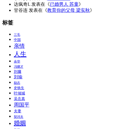
达疯奇L
发表在《
已婚男人 苏童
》
甘谷连
发表在《
教育你的父母 梁实秋
》
标签
三毛
中国
亲情
人生
余华
冯骥才
刘墉
刘瑜
励志
史铁生
叶倾城
吴念真
周国平
夫妻
契诃夫
婚姻