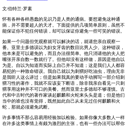
文/伯特兰·罗素
怀有各种各样愚蠢的见识乃是人类的通病。要想避免这种通
病，并不需要超人的天才。下面提供的几项简单原则，虽然不
能保证你不犯任何错误，却可以保证你避免一些可笑的错误。
如果一个问题但凭观察就可以解决的话，就请您亲自观察一
番。亚里士多德误以为妇女牙齿的数目比男人少。这种错误，
他本来是可以避免的，而且办法很简单。他只消请他的夫人把
嘴张开亲自数一数就行了。但他却没有这样做，原因是他自以
为是。自以为知道而实际上自己并不知道；这是我们人人都容
易犯的一种致命错误。我自己就以为刺猬好吃油虫，理由无非
是我听人这么讲过；但是如果我真的要动手动脚写一部介绍刺
猬习性的著作，我就不应该妄下断语，除非我亲自看见一只刺
猬享用这种并不可口的美餐。然而亚里士多德却不够谨慎。古
代和中古时代的著作家谈起麒麟和火蛇来头头是道；但是他们
当中的谁也没有觉得，既然如此自己从未见过任何麒麟和火
蛇，那就必须避免武断。
许多事情不那么容易用经验加以检验。如果你像大多数人一样
在许多这类事情上有颇为激烈的主张，也有一些办法可以帮你