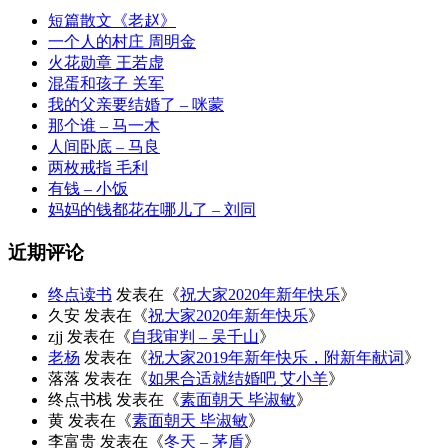
短篇散文《老赵》
一个人的村庄 周明金
火花勋章 王若虚
混蛋和孩子 关军
我的父亲要结婚了 – 咪蒙
那个谁 – 马一木
人间卧底 – 马良
两枚戒指 毛利
有钱 – 小饭
妈妈的钱都花在哪儿了 – 刘同
近期评论
终点读书
发表在《
祝大家2020年新年快乐
》
久安
发表在《
祝大家2020年新年快乐
》
zjj
发表在《
自我审判 – 吴千山
》
老杨
发表在《
祝大家2019年新年快乐，附新年献词
》
落落
发表在《
如果合适就结婚吧 艾小羊
》
终点书栈
发表在《
素面朝天 毕淑敏
》
黄
发表在《
素面朝天 毕淑敏
》
李富贵
发表在《
冬天 – 茅盾
》