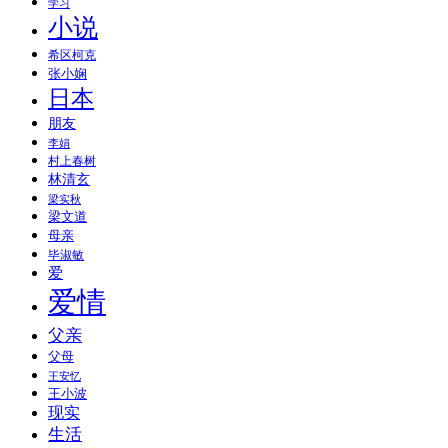
学习
小说
希区柯克
张小娴
日本
朋友
李娟
村上春树
林清玄
梁实秋
梁文道
母亲
毕淑敏
爱
爱情
父亲
父母
王安忆
王小波
现实
生活