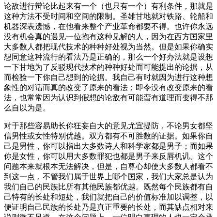
论敌进行辩论比起来有一个（也只有一个）有利条件，那就是
这种方法不受时间和空间的限制。圣雄甘地就对铁路、轮船和
机器深表遗憾，在他看来整个产业革命都要不得。也许你永远
没有机会真的遇见一位抱有这种见解的人，因为在西方国家里
大多数人都把现代技术的种种好处视为当然。但是如果你确实
想同意这种流行的看法乃是正确的，那么一个好办法就是设想
一下甘地为了反驳现代技术的种种好处而可能提出的论据，从
而检验一下你自己想到的论据。我自己有时就因为进行这种想
象性的对话而真的改变了原来的看法；即令没有改变原来的看
法，也常常因为认识到假想的论敌有可能蛮有道理而变得不那
么自以为是。
对于那些容易助长你狂妄自大的意见尤宜提防，不论男女都坚
信男性或女性特别优越。双方都有不可胜数的证据。如果你自
己是男性，你可以指出大多数诗人和科学家都是男子；而如果
你是女性，你可以用大多数罪犯也都是男子来反唇机讥。这个
问题本来就根本无法解决，但是，自尊心却使大多数人都看不
到这一点，不管我们属于世界上哪个国家，我们大家总是认为
我们自己的民族比所有其他民族都优越。既然每个民族都有自
己特有的长处和短处，我们就把自己的价值标准加以调整，以
便证明自己民族的长处乃是真正重要的长处，而其缺点相对来