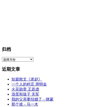
归档
归
档
近期文章
短篇散文《老赵》
一个人的村庄 周明金
火花勋章 王若虚
混蛋和孩子 关军
我的父亲要结婚了 – 咪蒙
那个谁 – 马一木