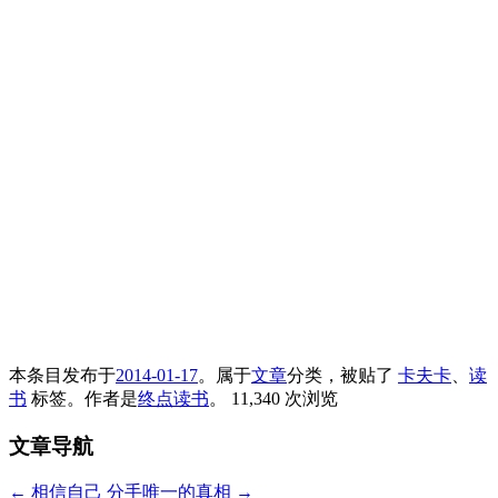
本条目发布于
2014-01-17
。属于
文章
分类，被贴了
卡夫卡
、
读
书
标签。
作者是
终点读书
。
11,340 次浏览
文章导航
←
相信自己
分手唯一的真相
→