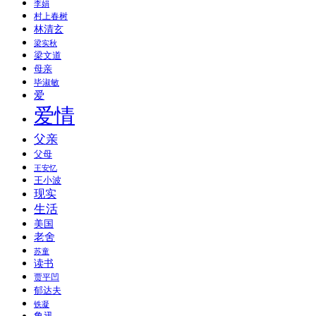
李娟
村上春树
林清玄
梁实秋
梁文道
母亲
毕淑敏
爱
爱情
父亲
父母
王安忆
王小波
现实
生活
美国
老舍
苏童
读书
贾平凹
郁达夫
铁凝