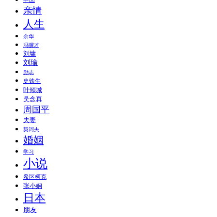
中国
亲情
人生
余华
冯骥才
刘墉
刘瑜
励志
史铁生
叶倾城
吴念真
周国平
夫妻
契诃夫
婚姻
学习
小说
希区柯克
张小娴
日本
朋友