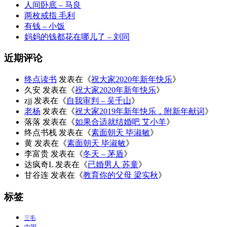
人间卧底 – 马良
两枚戒指 毛利
有钱 – 小饭
妈妈的钱都花在哪儿了 – 刘同
近期评论
终点读书
发表在《
祝大家2020年新年快乐
》
久安
发表在《
祝大家2020年新年快乐
》
zjj
发表在《
自我审判 – 吴千山
》
老杨
发表在《
祝大家2019年新年快乐，附新年献词
》
落落
发表在《
如果合适就结婚吧 艾小羊
》
终点书栈
发表在《
素面朝天 毕淑敏
》
黄
发表在《
素面朝天 毕淑敏
》
李富贵
发表在《
冬天 – 茅盾
》
达疯奇L
发表在《
已婚男人 苏童
》
甘谷连
发表在《
教育你的父母 梁实秋
》
标签
三毛