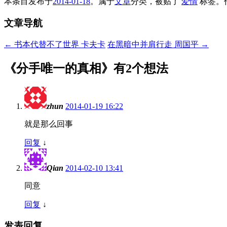
本条目发布于
2014-01-18
。属于
文章
分类，被贴了
爱情
标签。
文章导航
←
书本代替不了世界 卡夫卡
在黑暗中并肩行走 周国平
→
《
分手唯一的真相
》有2个想法
zhun
2014-01-19 16:22
就是那么回事
回复
↓
Qian
2014-02-10 13:41
同意
回复
↓
发表回复