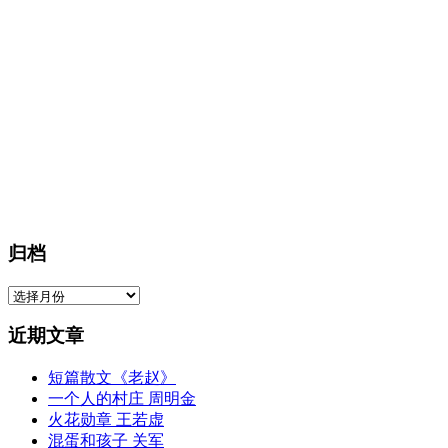
归档
归
档
近期文章
短篇散文《老赵》
一个人的村庄 周明金
火花勋章 王若虚
混蛋和孩子 关军