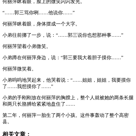
何丽萍眯着眼，脸上的微笑闪闪发光。
“……郭三骂你咧……他说你……”
何丽萍眯着眼，身体摆成一个大字。
小弟往前挪了一步，说：“……郭三说你也想那种事……”
何丽萍望着小弟微笑。
小弟蹲在何丽萍身边，说：“郭三要我大着胆子摸你……”
何丽萍微笑着。
小弟呜呜地哭起来，他哭着说：“……姐姐，姐姐，我要摸你
了……我想摸你了……”
小弟的手刚刚放在何丽萍的胸膛上，整个人就被她的两条长腿
和两只长胳膊给紧紧地盘住了……
第二年，何丽萍一胎生了两个小孩。这件事轰动了整个高密
县。
相关文章：