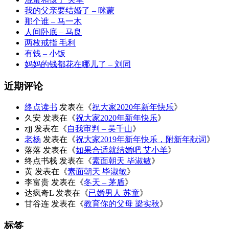
我的父亲要结婚了 – 咪蒙
那个谁 – 马一木
人间卧底 – 马良
两枚戒指 毛利
有钱 – 小饭
妈妈的钱都花在哪儿了 – 刘同
近期评论
终点读书
发表在《
祝大家2020年新年快乐
》
久安
发表在《
祝大家2020年新年快乐
》
zjj
发表在《
自我审判 – 吴千山
》
老杨
发表在《
祝大家2019年新年快乐，附新年献词
》
落落
发表在《
如果合适就结婚吧 艾小羊
》
终点书栈
发表在《
素面朝天 毕淑敏
》
黄
发表在《
素面朝天 毕淑敏
》
李富贵
发表在《
冬天 – 茅盾
》
达疯奇L
发表在《
已婚男人 苏童
》
甘谷连
发表在《
教育你的父母 梁实秋
》
标签