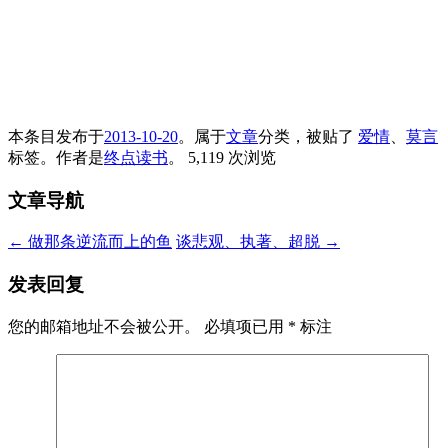
本条目发布于
2013-10-20
。属于
文章
分类，被贴了
爱情
、
莫言
标签。
作者是
终点读书
。
5,119 次浏览
文章导航
←
做那条逆流而上的鱼
谈悲观、执著、超脱
→
发表回复
您的邮箱地址不会被公开。
必填项已用
*
标注