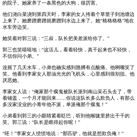
的院子。她家养了一条黑色的大狗，很厉害。
他们浇白菜浇到第四天时，李家的女人挎着个草筐子到池塘边
上来了。她磨蹭磨蹭就磨蹭到水边上来了。她“格格格格”地在
水车旁边笑。
她笑着对郭三说：“三叔，队长把美差派给你了。”
郭三也笑嘻嘻地：“这活儿，看着轻快，真干起来也不轻快，
不信你问小弟。”
连摇了几天水车，小弟也确实感到胳膊有点酸痛。他咧嘴笑了
笑。他看到李家女人那油光光的飞机头，心里感到很别扭。他
厌恶她。
李家女人说：“俺家那个瘸鬼被队长派到南山采石头去了，带
着铺盖，一个月才能回来……你说这队长多么欺负人，有那么
多没家没业的小青年他不派，单派俺那个瘸鬼！”
小弟看到郭三的小眼睛紧着眨巴，听到他喉咙里挤出干干的
笑。郭三说：“队长是瞧得起你呢！”
“呸！”李家女人愤愤地说：“那匹驴，他就是想欺负俺！”