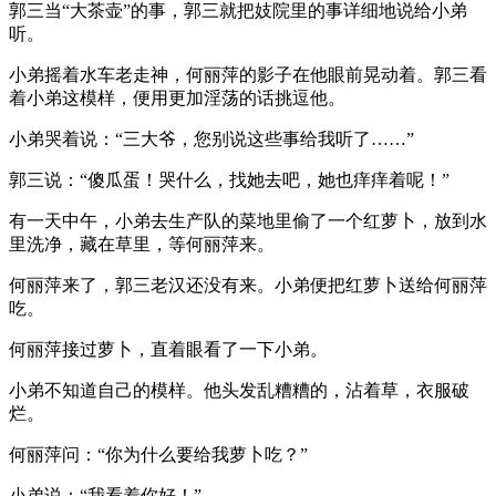
郭三当“大茶壶”的事，郭三就把妓院里的事详细地说给小弟
听。
小弟摇着水车老走神，何丽萍的影子在他眼前晃动着。郭三看
着小弟这模样，便用更加淫荡的话挑逗他。
小弟哭着说：“三大爷，您别说这些事给我听了……”
郭三说：“傻瓜蛋！哭什么，找她去吧，她也痒痒着呢！”
有一天中午，小弟去生产队的菜地里偷了一个红萝卜，放到水
里洗净，藏在草里，等何丽萍来。
何丽萍来了，郭三老汉还没有来。小弟便把红萝卜送给何丽萍
吃。
何丽萍接过萝卜，直着眼看了一下小弟。
小弟不知道自己的模样。他头发乱糟糟的，沾着草，衣服破
烂。
何丽萍问：“你为什么要给我萝卜吃？”
小弟说：“我看着你好！”