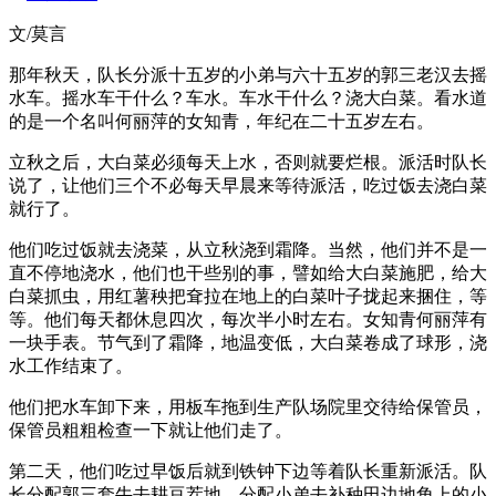
文/莫言
那年秋天，队长分派十五岁的小弟与六十五岁的郭三老汉去摇
水车。摇水车干什么？车水。车水干什么？浇大白菜。看水道
的是一个名叫何丽萍的女知青，年纪在二十五岁左右。
立秋之后，大白菜必须每天上水，否则就要烂根。派活时队长
说了，让他们三个不必每天早晨来等待派活，吃过饭去浇白菜
就行了。
他们吃过饭就去浇菜，从立秋浇到霜降。当然，他们并不是一
直不停地浇水，他们也干些别的事，譬如给大白菜施肥，给大
白菜抓虫，用红薯秧把耷拉在地上的白菜叶子拢起来捆住，等
等。他们每天都休息四次，每次半小时左右。女知青何丽萍有
一块手表。节气到了霜降，地温变低，大白菜卷成了球形，浇
水工作结束了。
他们把水车卸下来，用板车拖到生产队场院里交待给保管员，
保管员粗粗检查一下就让他们走了。
第二天，他们吃过早饭后就到铁钟下边等着队长重新派活。队
长分配郭三套牛去耕豆茬地，分配小弟去补种田边地角上的小