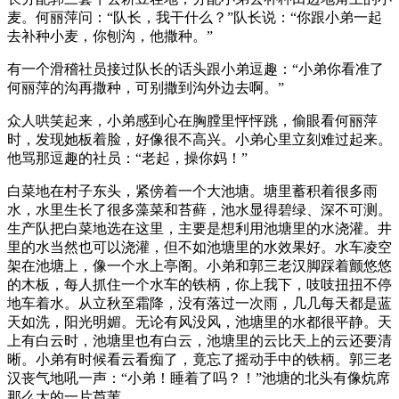
麦。何丽萍问：“队长，我干什么？”队长说：“你跟小弟一起
去补种小麦，你刨沟，他撒种。”
有一个滑稽社员接过队长的话头跟小弟逗趣：“小弟你看准了
何丽萍的沟再撒种，可别撒到沟外边去啊。”
众人哄笑起来，小弟感到心在胸膛里怦怦跳，偷眼看何丽萍
时，发现她板着脸，好像很不高兴。小弟心里立刻难过起来。
他骂那逗趣的社员：“老起，操你妈！”
白菜地在村子东头，紧傍着一个大池塘。塘里蓄积着很多雨
水，水里生长了很多藻菜和苔藓，池水显得碧绿、深不可测。
生产队把白菜地选在这里，主要是想利用池塘里的水浇灌。井
里的水当然也可以浇灌，但不如池塘里的水效果好。水车凌空
架在池塘上，像一个水上亭阁。小弟和郭三老汉脚踩着颤悠悠
的木板，每人抓住一个水车的铁柄，你上我下，吱吱扭扭不停
地车着水。从立秋至霜降，没有落过一次雨，几几每天都是蓝
天如洗，阳光明媚。无论有风没风，池塘里的水都很平静。天
上有白云时，池塘里也有白云，池塘里的云比天上的云还要清
晰。小弟有时候看云看痴了，竟忘了摇动手中的铁柄。郭三老
汉丧气地吼一声：“小弟！睡着了吗？！”池塘的北头有像炕席
那么大的一片芦苇。