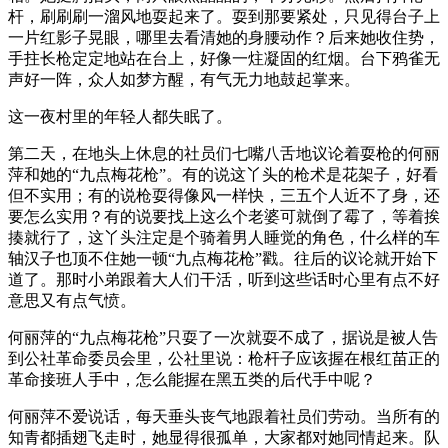
杆，刷刷刷一溜风地耍起来了。耍到那要紧处，只见得台子上
一片红影子晃眼，哪里去看清她的身腰动作？后来她收住势，
手拄长枪定定地站在台上，好像一炷凝固的红烟。台下鸦雀无
声好一阵，众人如梦方醒，有气无力地鼓起掌来。
这一夜村里的年轻人都失眠了。
第二天，在地头上休息的社员们七嘴八舌地议论着耍枪的何丽
萍和她的“九点梅花枪”。有的说这丫头的枪术是花架子，好看
但不实用；有的说枪耍得像风一样快，三五个人近不了身，还
要怎么实用？有的说要找上这么个老婆可就倒了霉了，等着挨
揍就行了，这丫头注定是个骑着男人睡觉的角色，什么样的车
轴汉子也顶不住她一顿“九点梅花枪”戳。往后的议论就开始下
道了。那时小弟跟着大人们干活，听到这些话时心里有点不好
意思又有点气愤。
何丽萍的“九点梅花枪”只耍了一次就耍不成了，据说是被人告
到公社革命委员会里，公社里说：枪杆子应该握在根红苗正的
革命接班人手中，怎么能握在黑五类的后代手中呢？
何丽萍不爱说话，每天垂头丧气地跟着社员们劳动。当所有的
知青都插翅飞走时，她显得很孤单，大家都对她同情起来。队