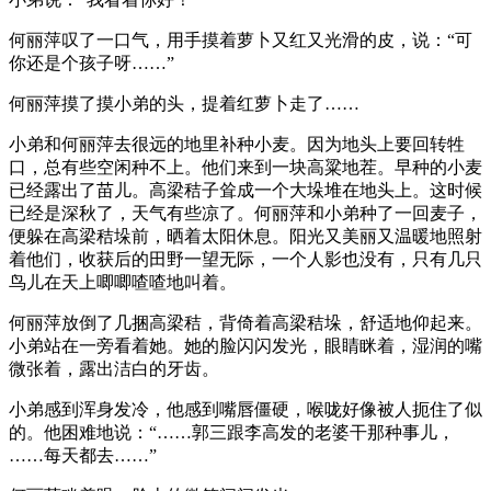
何丽萍叹了一口气，用手摸着萝卜又红又光滑的皮，说：“可
你还是个孩子呀……”
何丽萍摸了摸小弟的头，提着红萝卜走了……
小弟和何丽萍去很远的地里补种小麦。因为地头上要回转牲
口，总有些空闲种不上。他们来到一块高粱地茬。早种的小麦
已经露出了苗儿。高梁秸子耸成一个大垛堆在地头上。这时候
已经是深秋了，天气有些凉了。何丽萍和小弟种了一回麦子，
便躲在高梁秸垛前，晒着太阳休息。阳光又美丽又温暖地照射
着他们，收获后的田野一望无际，一个人影也没有，只有几只
鸟儿在天上唧唧喳喳地叫着。
何丽萍放倒了几捆高梁秸，背倚着高梁秸垛，舒适地仰起来。
小弟站在一旁看着她。她的脸闪闪发光，眼睛眯着，湿润的嘴
微张着，露出洁白的牙齿。
小弟感到浑身发冷，他感到嘴唇僵硬，喉咙好像被人扼住了似
的。他困难地说：“……郭三跟李高发的老婆干那种事儿，
……每天都去……”