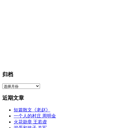
归档
归
档
近期文章
短篇散文《老赵》
一个人的村庄 周明金
火花勋章 王若虚
混蛋和孩子 关军