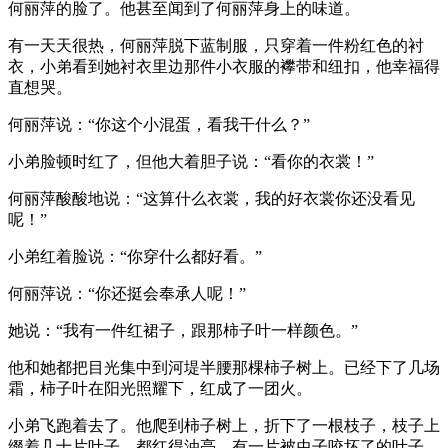
何丽萍的脸了。他甚至闻到了何丽萍身上的味道。
有一天天很热，何丽萍脱下蓝制服，只穿着一件粉红色的衬
衣，小弟看到她衬衣里边那件小衣服的襻带和纽扣，他幸福得
直想哭。
何丽萍说：“你这个小混蛋，看我干什么？”
小弟脸顿时红了，但他大着胆子说：“看你的衣裳！”
何丽萍酸酸地说：“这算什么衣裳，我的好衣裳你还没看见
呢！”
小弟红着脸说：“你穿什么都好看。”
何丽萍说：“你还挺会奉承人呢！”
她说：“我有一件红裙子，跟那柿子叶一样颜色。”
他和她都把目光集中到河堤半腰那棵柿子树上。已经下了几场
霜，柿子叶在阳光照耀下，红成了一团火。
小弟飞跑着去了。他爬到柿子树上，折下了一根枝子，枝子上
缀着几十片叶子，都红得油亮。有一片被虫子咬坏了的叶子，