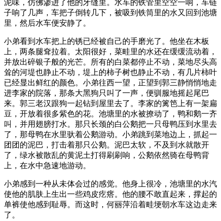
泥味，仿佛渗进了他的牙缝里。水车的铁管里空空一响，车链
子响了几声，车把子倒转几下，被吸到铁筒里的水又回到池塘
里，然后水车便安静了。
小弟看到水车把上的锈已经被自己的手磨光了。他坐在木板
上，两条腿耷拉着。太阳很好，菜畦里的水还在缓缓流动着，
并放出碎银子般的光芒。所有的白菜都停止不动，菜地尽头高
耸的河堤也静止不动，堤上的柿子树也静止不动，有几片柿叶
已经显出鲜红的颜色。小弟往西一望，正望到郭三静悄悄地走
进李家的院落，那条大黑狗只叫了一声，便驯服地摇起尾巴
来。郭三老汉跟狗一起钻到屋里去了。李家的篱笆上有一架扁
豆，开放着很多紫色的花。池塘里的水被撩动了，鸭和鹅一齐
叫，并用翅膀打水。那只长颈的白公鹅把一只母鸭压到水里去
了，那母鸭在水里驮着公鹅游动。小弟跳到菜地边上，抓起一
团团的泥巴，打击着那只公鹅。泥巴太软，不及到水就散开
了，绿水被散乱的黄泥土打得刷刷响，公鹅依然骑在母鸭背
上，在水中急速地游动。
小弟感到一种从未体会过的感觉。他身上很冷，池塘里的水汽
使他的肌肤上生出一些鸡皮疙瘩。他的腰不敢直起来，撑起的
单裤使他感到耻辱。而这时，何丽萍沿着畦埂朝水车这边走来
了。