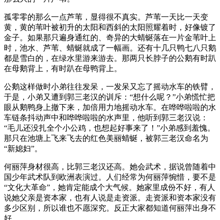
孤零零的那么一点芦苇，显得很不真实。芦苇一天比一天变
黄，黄的苇叶被初升的太阳和西斜的太阳照耀着时，好像镀了
金子。如果那只遍身通红的、奇异的大蜻蜒落在一片金苇叶上
时，池水、芦苇、蜻蜒就成了一幅画。还有十几只鸭七八只鹅
都是雪白的，在绿水里游来游去。那两只长脖子的公鹅有时趴
在母鹅背上，有时趴在母鸭背上。
公鹅这样做时小弟往往发呆，一发呆又忘了摇动水车的铁臂，
于是，小弟又遭到郭三老汉的训斥：“想什么呢？”小弟慌忙把
眼从鹅鸭身上撤下来，加倍用力地摇动水车。在哗哗啦啦的水
车链条抖动声中和哗哗啦啦的水声里，他听到郭三老汉说：
“毛儿还没扎全个小公鸡，也想起好事来了！”小弟感到羞愧。
那只在池塘上飞来飞去的红色美丽蜻蜒，被郭三老汉命名为
“新媳妇”。
何丽萍身材很高，比郭三老汉还高。她会武术，据说曾随着中
国少年武术队到欧洲表演过。人们经常为何丽萍惋惜，要不是
“文化大革命”，她肯定能成个大气候。她家里成份不好，有人
说她父亲是资本家，也有人说是走资派。走资派和资本家没有
多少区别，所以谁也不愿深究。反正大家都知道何丽萍出身不
好。