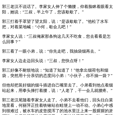
郭三老汉不说话了。李家女人伸了个懒腰，仰着脸眯着眼看太
阳，她说：“三叔，半上午了，您该歇歇了。”
郭三打着手罩望了望太阳，说：“是该歇歇了。”他松了水车
把，对着菜地喊：“小何，歇会儿吧！”
李家女人说：“三叔俺家那条狗这几天不吃食，您去看看是怎
么回事？”
郭三看了一眼小弟，说：“你先走吧，我抽袋烟再去。”
李家女人边走边回头说：“三叔，您快点呀！”
郭三好像不耐烦地说：“知道了知道了！”他拿出烟荷包和烟
袋，突然用十分亲切的态度问小弟：“小伙子，你不抽一袋？”
但他却把装好烟的烟斗插进自己嘴里去了。小弟看到他点着烟
站起来，用拳头捶打着腰，说：“人老了，干一会儿就腰疼。”
郭三老汉尾随着李家女人走了。小弟不去看他们，回头往白菜
地里看，何丽萍正拄着铁锹站在畦埂上一动不动。小弟心中感
到很难过，被水车的皮垫搅浑了的池水里泛上来一股腥腥的淤