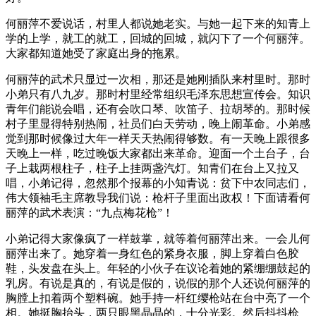
何丽萍不爱说话，村里人都说她老实。与她一起下来的知青上
学的上学，就工的就工，回城的回城，就闪下了一个何丽萍。
大家都知道她受了家庭出身的拖累。
何丽萍的武术只显过一次相，那还是她刚插队来村里时。那时
小弟只有八九岁。那时村里经常组织毛泽东思想宣传会。知识
青年们能说会唱，还有会吹口琴、吹笛子、拉胡琴的。那时候
村子里显得特别热闹，社员们白天劳动，晚上闹革命。小弟感
觉到那时候像过大年一样天天热闹得够数。有一天晚上跟很多
天晚上一样，吃过晚饭大家都出来革命。迎面一个土台子，台
子上栽两根柱子，柱子上挂两盏汽灯。知青们在台上又拉又
唱，小弟记得，忽然那个报幕的小知青说：贫下中农同志们，
伟大领袖毛主席教导我们说：枪杆子里面出政权！下面请看何
丽萍的武术表演：“九点梅花枪”！
小弟记得大家像疯了一样鼓掌，就等着何丽萍出来。一会儿何
丽萍出来了。她穿着一身红色的紧身衣服，脚上穿着白色胶
鞋，头发盘在头上。年轻的小伙子在议论着她的紧绷绷鼓起的
乳房。有说是真的，有说是假的，说假的那个人还说何丽萍的
胸膛上扣着两个塑料碗。她手持一杆红缨枪站在台中亮了一个
相。她挺胸抬头，两只眼黑晶晶的，十分光彩。然后抖抖枪