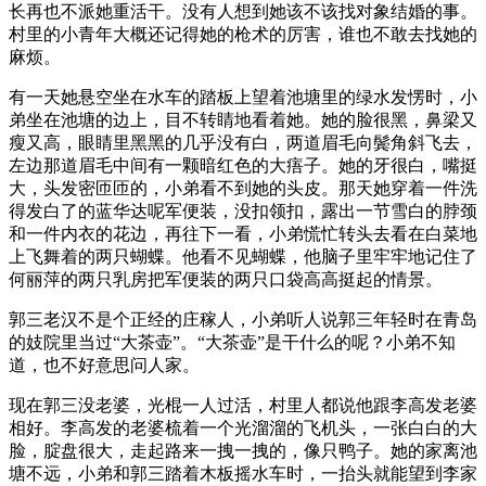
长再也不派她重活干。没有人想到她该不该找对象结婚的事。
村里的小青年大概还记得她的枪术的厉害，谁也不敢去找她的
麻烦。
有一天她悬空坐在水车的踏板上望着池塘里的绿水发愣时，小
弟坐在池塘的边上，目不转睛地看着她。她的脸很黑，鼻梁又
瘦又高，眼睛里黑黑的几乎没有白，两道眉毛向鬓角斜飞去，
左边那道眉毛中间有一颗暗红色的大痦子。她的牙很白，嘴挺
大，头发密匝匝的，小弟看不到她的头皮。那天她穿着一件洗
得发白了的蓝华达呢军便装，没扣领扣，露出一节雪白的脖颈
和一件内衣的花边，再往下一看，小弟慌忙转头去看在白菜地
上飞舞着的两只蝴蝶。他看不见蝴蝶，他脑子里牢牢地记住了
何丽萍的两只乳房把军便装的两只口袋高高挺起的情景。
郭三老汉不是个正经的庄稼人，小弟听人说郭三年轻时在青岛
的妓院里当过“大茶壶”。“大茶壶”是干什么的呢？小弟不知
道，也不好意思问人家。
现在郭三没老婆，光棍一人过活，村里人都说他跟李高发老婆
相好。李高发的老婆梳着一个光溜溜的飞机头，一张白白的大
脸，腚盘很大，走起路来一拽一拽的，像只鸭子。她的家离池
塘不远，小弟和郭三踏着木板摇水车时，一抬头就能望到李家