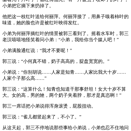
小弟把它摘下来扔掉了。
他把这一枝红叶送给何丽萍。何丽萍接了，用鼻子嗅着柿叶的
味道，她的脸也许是被红叶映得发红。
小弟为何丽萍摘红叶的情景被郭三看到了。摇着水车时，郭三
老汉嘻嘻地怪笑着问小弟：“小弟，我给你当个媒人吧！”
小弟满脸通红说：“我才不要呢！”
郭三说：“小何真不错，奶子高高的，腚盘宽宽的。”
小弟说：“你别胡说……人家是知青……人家比我大十岁……
人家个子那么高……”
郭三说：“这算什么！知青也知道干那事舒坦！女大十岁不算
大。女的高，男的矬，两个奶子夹着脖，那才是真恣咧！”
郭三一席话把小弟说得浑身滚烫，屁股扭动。
郭三说：“雀儿都竖起来了，不小了。”
从这天起，郭三不停地说那些事给小弟说，小弟也忍不住地问