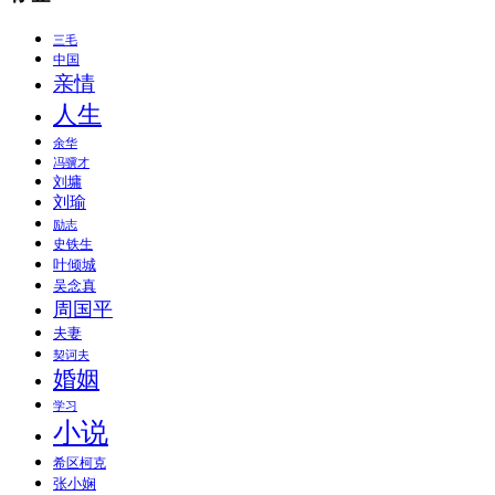
三毛
中国
亲情
人生
余华
冯骥才
刘墉
刘瑜
励志
史铁生
叶倾城
吴念真
周国平
夫妻
契诃夫
婚姻
学习
小说
希区柯克
张小娴