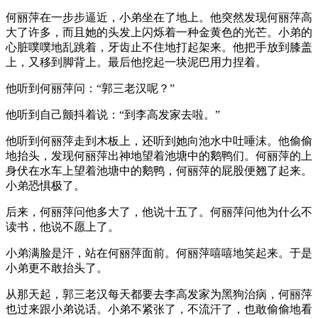
何丽萍在一步步逼近，小弟坐在了地上。他突然发现何丽萍高
大了许多，而且她的头发上闪烁着一种金黄色的光芒。小弟的
心脏噗噗地乱跳着，牙齿止不住地打起架来。他把手放到膝盖
上，又移到脚背上。最后他挖起一块泥巴用力捏着。
他听到何丽萍问：“郭三老汉呢？”
他听到自己颤抖着说：“到李高发家去啦。”
他听到何丽萍走到木板上，还听到她向池水中吐唾沫。他偷偷
地抬头，发现何丽萍出神地望着池塘中的鹅鸭们。何丽萍的上
身伏在水车上望着池塘中的鹅鸭，何丽萍的屁股便翘了起来。
小弟恐惧极了。
后来，何丽萍问他多大了，他说十五了。何丽萍问他为什么不
读书，他说不愿上了。
小弟满脸是汗，站在何丽萍面前。何丽萍嘻嘻地笑起来。于是
小弟更不敢抬头了。
从那天起，郭三老汉每天都要去李高发家为黑狗治病，何丽萍
也过来跟小弟说话。小弟不紧张了，不流汗了，也敢偷偷地看