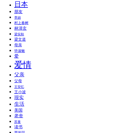
日本
朋友
李娟
村上春树
林清玄
梁实秋
梁文道
母亲
毕淑敏
爱
爱情
父亲
父母
王安忆
王小波
现实
生活
美国
老舍
苏童
读书
贾平凹