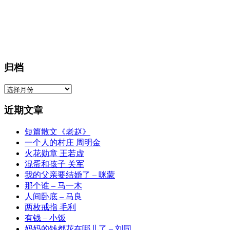
归档
归
档
近期文章
短篇散文《老赵》
一个人的村庄 周明金
火花勋章 王若虚
混蛋和孩子 关军
我的父亲要结婚了 – 咪蒙
那个谁 – 马一木
人间卧底 – 马良
两枚戒指 毛利
有钱 – 小饭
妈妈的钱都花在哪儿了 – 刘同