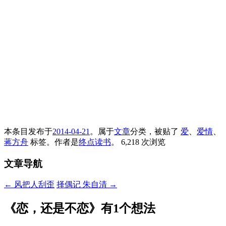
本条目发布于
2014-04-21
。属于
文章
分类，被贴了
爱
、
爱情
、
蒋方舟
标签。
作者是
终点读书
。
6,218 次浏览
文章导航
←
风把人刮歪
择偶记 朱自清
→
《
恋，还是不恋
》有1个想法