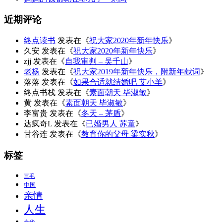
近期评论
终点读书
发表在《
祝大家2020年新年快乐
》
久安
发表在《
祝大家2020年新年快乐
》
zjj
发表在《
自我审判 – 吴千山
》
老杨
发表在《
祝大家2019年新年快乐，附新年献词
》
落落
发表在《
如果合适就结婚吧 艾小羊
》
终点书栈
发表在《
素面朝天 毕淑敏
》
黄
发表在《
素面朝天 毕淑敏
》
李富贵
发表在《
冬天 – 茅盾
》
达疯奇L
发表在《
已婚男人 苏童
》
甘谷连
发表在《
教育你的父母 梁实秋
》
标签
三毛
中国
亲情
人生