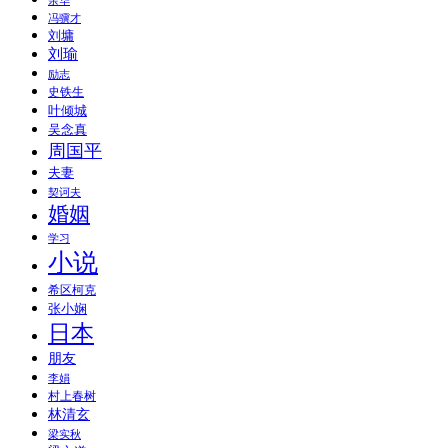
余华
冯骥才
刘墉
刘瑜
励志
史铁生
叶倾城
吴念真
周国平
夫妻
契诃夫
婚姻
学习
小说
希区柯克
张小娴
日本
朋友
李娟
村上春树
林清玄
梁实秋