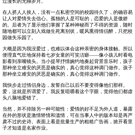
过漫长的无聊岁月。
在人挤人人挨人，没有一点私密空间的校园待久了，的确容易
让人对爱情失去信心。孤独的人是可耻的，恋爱的人是傲娇
的。后者为了显示他们掌握了某种神秘而了不得的资源，随时
随地都可以立刻入戏做生死离别状，暖风熏得情侣醉，只把校
园做失乐园了。
大概是因为我没爱过，也难以体会这种亲密的身体接触。所以
便理直气壮地保持着七岁女童的可笑洁癖——像小孩儿时看电
影看到亲嘴镜头。当小提琴抒情婉约地奏起背景音乐时，孩子
那种坐立难安的厌恶是确实的，真心觉得这种调门做作。孩子
那种坐立难安的厌恶是确实的，真心觉得这种调门做作。
我快步走过情侣身边，发誓自己以后不要变得像他们那样。
爱，这就是所谓爱了。我反复咀嚼着这个字眼，觉得他们都虚
头八脑地爱错了。
当然，并不排除另一种可能性：爱情的好不足为外人道，暴露
在外的形状是激情矫情和滥情，可在当事人中的版本却是再严
肃不过的史诗。表面上看是批量生产的粗糙广告画，掀开看里
子才知道是名家作业。