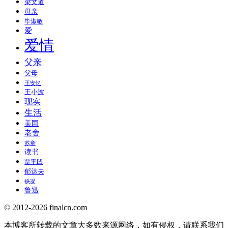
梁文道
母亲
毕淑敏
爱
爱情
父亲
父母
王安忆
王小波
现实
生活
美国
老舍
苏童
读书
贾平凹
郁达夫
铁凝
鲁迅
© 2012-2026 finalcn.com
本博客所转载的文章大多数来源网络，如有侵权，请联系我们