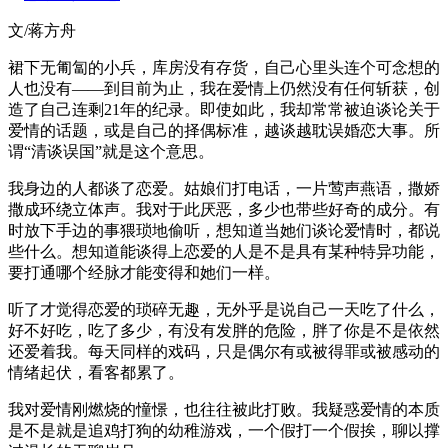
文/蒋方舟
裙下无匍匐的小兵，库房没有存货，自己心里头连个可念想的
人也没有——到目前为止，我在爱情上仍然没有任何斩获，创
造了自己连剩21年的纪录。即使如此，我却常常被迫谈论关于
爱情的话题，或是自己的择偶标准，越谈越耽误婚恋大事。所
谓“清谈误国”就是这个意思。
我身边的人都谈了恋爱。姑娘们打电话，一片莺声燕语，撒娇
撒成环绕立体声。我对于此厌恶，多少也带些好奇的成分。有
时放下手边的事猥琐地偷听，想知道当她们谈论爱情时，都说
些什么。想知道能谈得上恋爱的人是不是具有某种特异功能，
要打通哪个经脉才能变得和她们一样。
听了才觉得恋爱的琐碎无趣，无外乎是说自己一天吃了什么，
好不好吃，吃了多少，有没有发胖的危险，胖了你是不是依然
还爱着我。每天同样的戏码，只是偶尔有或被得罪或被感动的
情绪起伏，看客都累了。
我对爱情刚燃烧的憧憬，也往往被此打败。我疑惑爱情的本质
是不是就是追鸡打狗的幼稚游戏，一个假打一个假挨，聊以撑