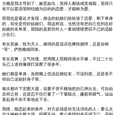
大概是我太苛刻了，嫉恶如仇，觉得人都该戒贪戒痴，觉得只
有不以耍流氓和结婚为目的的恋爱，才能称为爱。
而我也是最近才发现，身边的姑娘们纷纷谈了恋爱，剩下单身
的，却全是些好姑娘们。我这样说，当然没有把自己也列在好
姑娘的名单里，我指的是那些外人一看就啧啧赞叹不已的适龄
少女们。
有女其姝，惊为天人，难得的是说话也爽快彪悍，总是自称
“哥”，俨然雌雄同体。
有女其爽，义气玲珑。把周围人照顾得滴水不够，不过二十出
头已上道得像摸打滚爬了很多年。
她们都是单身，虽然嘴上也说征婚征友，可说到底，还是舍不
得自己这副好身子骨。
每次都许下宏图大愿，说要不管不顾地把自己摔出去。可自由
后仰之前，还是忍不住打量了一下着陆点，嫌脏和腥气，讪讪
直起身不依不靠地走下去。
我猜，能恋起来的条件，对方必须是你无法消化的人：要么太
远太神秘太硬太强，咀嚼不动；要么疼惜到舍不得下口。否则