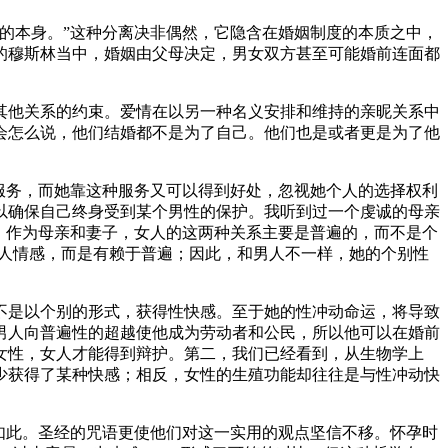
的本身。”这种分离决非偶然，它隐含在婚姻制度的本质之中，
的穆斯林当中，婚姻由父母决定，男女双方甚至可能婚前连面都
其他关系的约束。爱情在以另一种名义安排和维持的亲昵关系中
会怎么说，他们结婚都不是为了自己。他们也是或者更是为了他
服务，而她靠这种服务又可以得到好处，忽视她个人的选择权利
以确保自己终身受到某个男性的保护。我听到过一个虔诚的母亲
，作为母亲和妻子，女人的这两种关系主要是普遍的，而不是个
个人情感，而是有赖于普遍；因此，和男人不一样，她的个别性
不是以个别的形式，获得性快感。至于她的性冲动命运，将导致
男人向普遍性的超越使他成为劳动者和公民，所以他可以在婚前
女性，女人才能得到辩护。第二，我们已经看到，从生物学上
少获得了某种快感；相反，女性的生殖功能却往往是与性冲动快
如此。圣经的咒语更使他们对这一实用的观点坚信不移。怀孕时