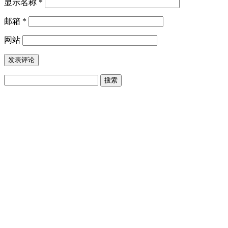
显示名称
*
邮箱
*
网站
搜
索：