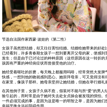
节选自法国作家西蒙·波娃的《第二性》
女孩子虽然想结婚，却又往往害怕结婚。结婚给她带来的好处
已经看到，许多青春期女孩子一想到要离开父母的家，便感到
发生；但是由于已讨论过的种种原因（这些原因在这一转折的
孩因有严重的神经病症状而曾接受他的治疗。
她经受着呕吐的折磨，每天晚上都服用吗啡，经常突然大发脾
快感，一想到他的吻就感到恶心。她崇拜母亲，可又觉得没有
在家里，像孩子那样。她母亲坚持让她结婚，但她在举行婚礼
在其他例子里，女孩子久病不愈，假装对不能与所“爱”的男
验引起的，而时常是由于她对失去处女贞操会被发现的惧怕。
一件必须完成的事，是因为这是唯一的明智之举，是因为她们
幸福平衡永远起阻碍作用。