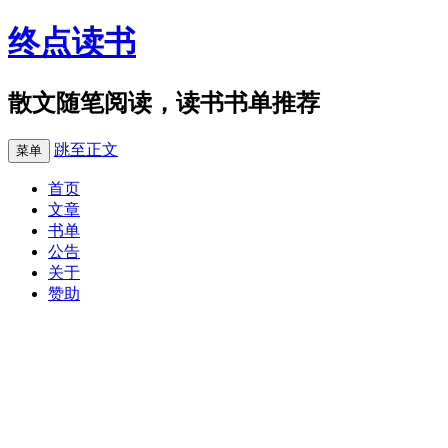
终点读书
散文随笔阅读，读书书单推荐
跳至正文
菜单
首页
文章
书单
公告
关于
赞助