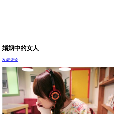
婚姻中的女人
发表评论