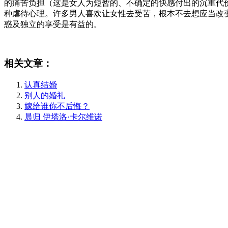
的痛苦负担（这是女人为短暂的、不确定的快感付出的沉重代价
种虐待心理。许多男人喜欢让女性去受苦，根本不去想应当改
惑及独立的享受是有益的。
相关文章：
认真结婚
别人的婚礼
嫁给谁你不后悔？
晨归 伊塔洛·卡尔维诺