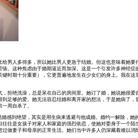
比给男人多得多，所以她比男人更急于结婚。但这也意味着她要
苦恼。这种焦虑由于婚期逼近而加深。这是一个引发许多神经症
关键时期十分重要），它更普遍地发生在少女们的身上。我在这
气，拒绝洗澡，总是呆在自己的房间里。她订了婚，她说她很爱
得到足够的爱。她无法容忍结婚和离开家的想法，于是她病了，
前一周自杀了。
人结婚感到绝望，其实是用生病来逃避与他成婚。婚约一解除，她
但往往是女孩子对家人和家庭的强烈依恋，使她对委身于一个陌
想过做妻子和母亲的正常生活。她们当中许多人仍深藏着难以消