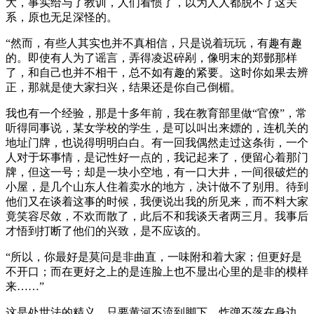
大，事实给与了教训，人们看惯了，以为人人都脱不了这关
系，原也无足深怪的。
“然而，有些人其实也并不真相信，只是说着玩玩，有趣有趣
的。即使有人为了谣言，弄得凌迟碎剐，像明末的郑鄤那样
了，和自己也并不相干，总不如有趣的紧要。这时你如果去辨
正，那就是使大家扫兴，结果还是你自己倒楣。
我也有一个经验，那是十多年前，我在教育部里做“官僚”，常
听得同事说，某女学校的学生，是可以叫出来嫖的，连机关的
地址门牌，也说得明明白白。有一回我偶然走过这条街，一个
人对于坏事情，是记性好一点的，我记起来了，便留心着那门
牌，但这一号；却是一块小空地，有一口大井，一间很破烂的
小屋，是几个山东人住着卖水的地方，决计做不了别用。待到
他们又在谈着这事的时候，我便说出我的所见来，而不料大家
竟笑容尽敛，不欢而散了，此后不和我谈天者两三月。我事后
才悟到打断了他们的兴致，是不应该的。
“所以，你最好是莫问是非曲直，一味附和着大家；但更好是
不开口；而在更好之上的是连脸上也不显出心里的是非的模样
来……”
这是处世法的精义，只要黄河不流到脚下，炸弹不落在身边，