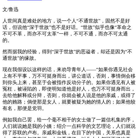
文/鲁迅
人世间真是难处的地方，说一个人“不通世故”，固然不是好
话，但说他“深于世故”也不是好话。“世故”似乎也像“革命之
不可不革，而亦不可太革”一样，不可不通，而亦不可太通
的。
然而据我的经验，得到“深于世故”的恶谥者，却还是因为“不
通世故”的缘故。
现在我假设以这样的话，来劝导青年人——“如果你遇见社会
上有不平事，万不可挺身而出，讲公道话，否则，事情倒会移
到你头上来，甚至于会被指作反动分子的。如果你遇见有人被
冤枉，被诬陷的，即使明知道他是好人，也万不可挺身而出，
去给他解释或分辩，否则，你就会被人说是他的亲戚，或得了
他的贿路；倘使那是女人，就要被疑为她的情人的；如果他较
有名，那便是党羽。
例如我自己罢，给一个毫不相干的女士做了一篇信札集的序，
人们就说她是我的小姨；绍介一点科学的文艺理论，人们就说
得了苏联的卢布。亲戚和金钱，在目下的中国，关系也真是