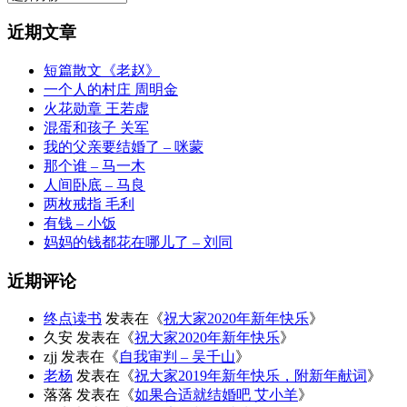
档
近期文章
短篇散文《老赵》
一个人的村庄 周明金
火花勋章 王若虚
混蛋和孩子 关军
我的父亲要结婚了 – 咪蒙
那个谁 – 马一木
人间卧底 – 马良
两枚戒指 毛利
有钱 – 小饭
妈妈的钱都花在哪儿了 – 刘同
近期评论
终点读书
发表在《
祝大家2020年新年快乐
》
久安
发表在《
祝大家2020年新年快乐
》
zjj
发表在《
自我审判 – 吴千山
》
老杨
发表在《
祝大家2019年新年快乐，附新年献词
》
落落
发表在《
如果合适就结婚吧 艾小羊
》