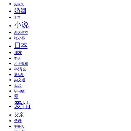
契诃夫
婚姻
学习
小说
希区柯克
张小娴
日本
朋友
李娟
村上春树
林清玄
梁实秋
梁文道
母亲
毕淑敏
爱
爱情
父亲
父母
王安忆