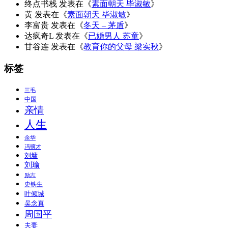
终点书栈
发表在《
素面朝天 毕淑敏
》
黄
发表在《
素面朝天 毕淑敏
》
李富贵
发表在《
冬天 – 茅盾
》
达疯奇L
发表在《
已婚男人 苏童
》
甘谷连
发表在《
教育你的父母 梁实秋
》
标签
三毛
中国
亲情
人生
余华
冯骥才
刘墉
刘瑜
励志
史铁生
叶倾城
吴念真
周国平
夫妻