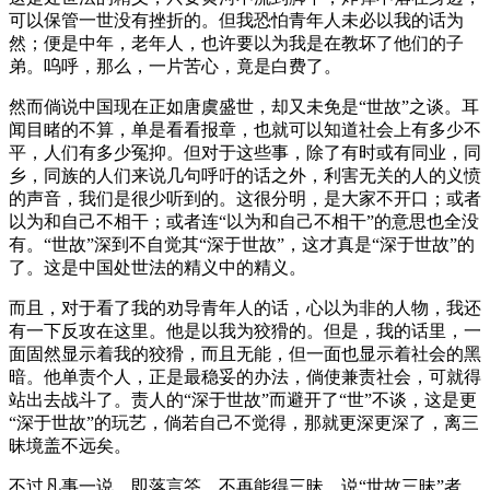
可以保管一世没有挫折的。但我恐怕青年人未必以我的话为
然；便是中年，老年人，也许要以为我是在教坏了他们的子
弟。呜呼，那么，一片苦心，竟是白费了。
然而倘说中国现在正如唐虞盛世，却又未免是“世故”之谈。耳
闻目睹的不算，单是看看报章，也就可以知道社会上有多少不
平，人们有多少冤抑。但对于这些事，除了有时或有同业，同
乡，同族的人们来说几句呼吁的话之外，利害无关的人的义愤
的声音，我们是很少听到的。这很分明，是大家不开口；或者
以为和自己不相干；或者连“以为和自己不相干”的意思也全没
有。“世故”深到不自觉其“深于世故”，这才真是“深于世故”的
了。这是中国处世法的精义中的精义。
而且，对于看了我的劝导青年人的话，心以为非的人物，我还
有一下反攻在这里。他是以我为狡猾的。但是，我的话里，一
面固然显示着我的狡猾，而且无能，但一面也显示着社会的黑
暗。他单责个人，正是最稳妥的办法，倘使兼责社会，可就得
站出去战斗了。责人的“深于世故”而避开了“世”不谈，这是更
“深于世故”的玩艺，倘若自己不觉得，那就更深更深了，离三
昧境盖不远矣。
不过凡事一说，即落言筌，不再能得三昧。说“世故三昧”者，