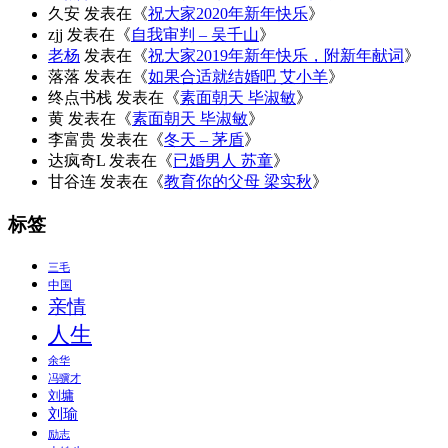
久安
发表在《
祝大家2020年新年快乐
》
zjj
发表在《
自我审判 – 吴千山
》
老杨
发表在《
祝大家2019年新年快乐，附新年献词
》
落落
发表在《
如果合适就结婚吧 艾小羊
》
终点书栈
发表在《
素面朝天 毕淑敏
》
黄
发表在《
素面朝天 毕淑敏
》
李富贵
发表在《
冬天 – 茅盾
》
达疯奇L
发表在《
已婚男人 苏童
》
甘谷连
发表在《
教育你的父母 梁实秋
》
标签
三毛
中国
亲情
人生
余华
冯骥才
刘墉
刘瑜
励志