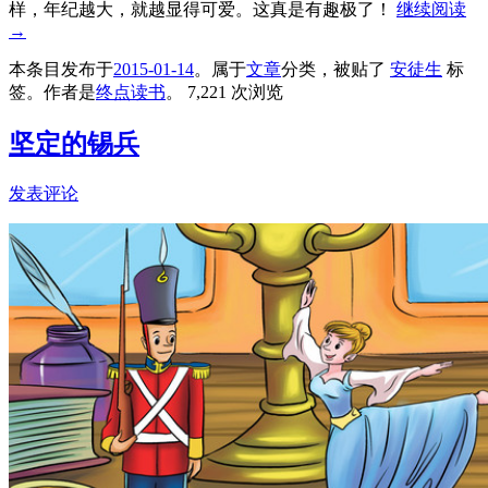
样，年纪越大，就越显得可爱。这真是有趣极了！
继续阅读
→
本条目发布于
2015-01-14
。属于
文章
分类，被贴了
安徒生
标
签。
作者是
终点读书
。
7,221 次浏览
坚定的锡兵
发表评论