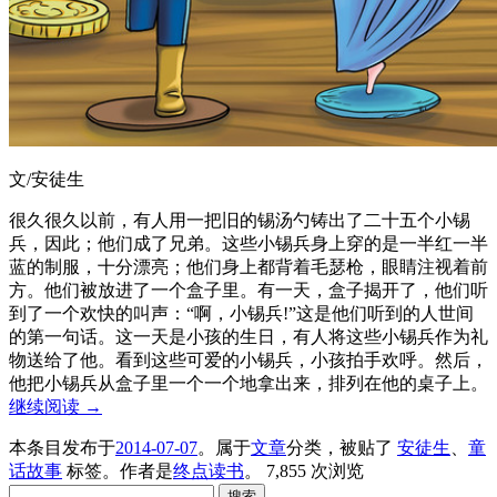
文/安徒生
很久很久以前，有人用一把旧的锡汤勺铸出了二十五个小锡
兵，因此；他们成了兄弟。这些小锡兵身上穿的是一半红一半
蓝的制服，十分漂亮；他们身上都背着毛瑟枪，眼睛注视着前
方。他们被放进了一个盒子里。有一天，盒子揭开了，他们听
到了一个欢快的叫声：“啊，小锡兵!”这是他们听到的人世间
的第一句话。这一天是小孩的生日，有人将这些小锡兵作为礼
物送给了他。看到这些可爱的小锡兵，小孩拍手欢呼。然后，
他把小锡兵从盒子里一个一个地拿出来，排列在他的桌子上。
继续阅读
→
本条目发布于
2014-07-07
。属于
文章
分类，被贴了
安徒生
、
童
话故事
标签。
作者是
终点读书
。
7,855 次浏览
搜