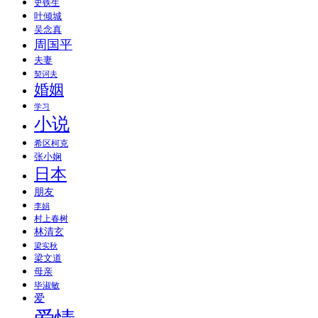
史铁生
叶倾城
吴念真
周国平
夫妻
契诃夫
婚姻
学习
小说
希区柯克
张小娴
日本
朋友
李娟
村上春树
林清玄
梁实秋
梁文道
母亲
毕淑敏
爱