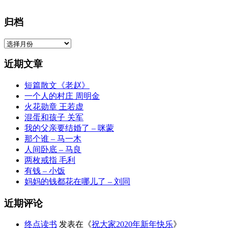
归档
归
档
近期文章
短篇散文《老赵》
一个人的村庄 周明金
火花勋章 王若虚
混蛋和孩子 关军
我的父亲要结婚了 – 咪蒙
那个谁 – 马一木
人间卧底 – 马良
两枚戒指 毛利
有钱 – 小饭
妈妈的钱都花在哪儿了 – 刘同
近期评论
终点读书
发表在《
祝大家2020年新年快乐
》