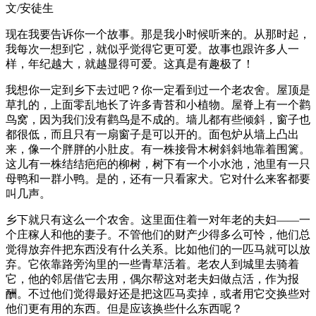
文/安徒生
现在我要告诉你一个故事。那是我小时候听来的。从那时起，
我每次一想到它，就似乎觉得它更可爱。故事也跟许多人一
样，年纪越大，就越显得可爱。这真是有趣极了！
我想你一定到乡下去过吧？你一定看到过一个老农舍。屋顶是
草扎的，上面零乱地长了许多青苔和小植物。屋脊上有一个鹳
鸟窝，因为我们没有鹳鸟是不成的。墙儿都有些倾斜，窗子也
都很低，而且只有一扇窗子是可以开的。面包炉从墙上凸出
来，像一个胖胖的小肚皮。有一株接骨木树斜斜地靠着围篱。
这儿有一株结结疤疤的柳树，树下有一个小水池，池里有一只
母鸭和一群小鸭。是的，还有一只看家犬。它对什么来客都要
叫几声。
乡下就只有这么一个农舍。这里面住着一对年老的夫妇——一
个庄稼人和他的妻子。不管他们的财产少得多么可怜，他们总
觉得放弃件把东西没有什么关系。比如他们的一匹马就可以放
弃。它依靠路旁沟里的一些青草活着。老农人到城里去骑着
它，他的邻居借它去用，偶尔帮这对老夫妇做点活，作为报
酬。不过他们觉得最好还是把这匹马卖掉，或者用它交换些对
他们更有用的东西。但是应该换些什么东西呢？