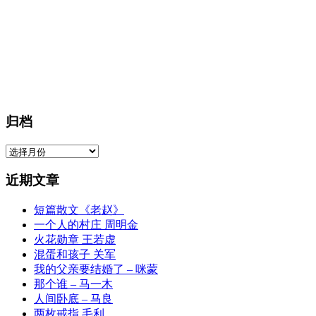
归档
归
档
近期文章
短篇散文《老赵》
一个人的村庄 周明金
火花勋章 王若虚
混蛋和孩子 关军
我的父亲要结婚了 – 咪蒙
那个谁 – 马一木
人间卧底 – 马良
两枚戒指 毛利