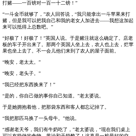
打赌——一百镑对一百一十二镑！”
“一斗金币就够了，”农人回答说，“我只能拿出一斗苹果来打
赌，但是我可以把我自己和我的老女人加进去——我想这加起
来可以抵得上总数吧。”
“好极了！好极了！”英国人说。于是赌注就这么确定了。店老
板的车子开出来了。那两个英国人坐上去，农人也上去，烂苹
果也坐上去了。不一会儿他们来到了农人的屋子面前。
“晚安，老太太。”
“晚安，老头子。”
“我已经把东西换来了！”
“是的，你自己做的事你自己知道。”老太婆说。
于是她拥抱着他，把那袋东西和客人都忘记掉了。
“我把那匹马换了一头母牛。”他说。
“感谢老天爷，我们有牛奶吃了，”老太婆说，“现在我们桌上
可以有奶做的食物、黄油和干奶酪了！这真是一桩最好的交