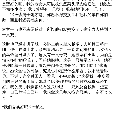
是蛮好的呢。我的老女人可以收集些菜头果皮给它吃。她说过
不知多少次：‘我真希望有一只鹅！’现在她可以有一只了。
——它应该属于她才是。你愿不愿交换？我把我的羊换你的
鹅，而且我还要感谢你。”
对方一点也不表示反对，所以他们就交换了；这个农人得到了
一只鹅。
这时他已经走进了城。公路上的人越来越多，人和牲口挤作一
团。他们在路上走，紧贴着沟沿走，一直走到栅栏那儿收税人
的马铃薯田里去了。这人有一只母鸡，她被系在田里，为的是
怕人多把她吓慌了，弄得她跑掉。这是一只短尾巴的鸡，她不
停地眨着一只眼睛；看起来倒是蛮漂亮的。“咕！咕！”这鸡
说。她说这话的时候，究竟心中在想什么东西，我不能告诉
你。不过，这个种田人一看见，心中就想：“这是我一生所看
到的最好的鸡！咳，她甚至比我们牧师的那只抱鸡母鸡还要
好。我的天，我倒很想有这只鸡哩！一只鸡总会找到一些麦
粒，自己养活自己的。我想拿这只鹅来换这只鸡，一定不会吃
亏。”
“我们交换好吗？”他说。