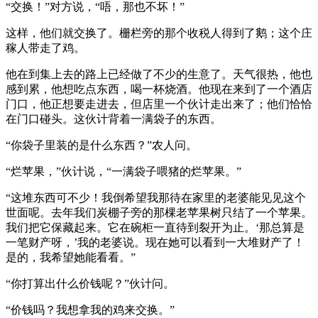
“交换！”对方说，“唔，那也不坏！”
这样，他们就交换了。栅栏旁的那个收税人得到了鹅；这个庄
稼人带走了鸡。
他在到集上去的路上已经做了不少的生意了。天气很热，他也
感到累，他想吃点东西，喝一杯烧酒。他现在来到了一个酒店
门口，他正想要走进去，但店里一个伙计走出来了；他们恰恰
在门口碰头。这伙计背着一满袋子的东西。
“你袋子里装的是什么东西？”农人问。
“烂苹果，”伙计说，“一满袋子喂猪的烂苹果。”
“这堆东西可不少！我倒希望我那待在家里的老婆能见见这个
世面呢。去年我们炭棚子旁的那棵老苹果树只结了一个苹果。
我们把它保藏起来。它在碗柜一直待到裂开为止。‘那总算是
一笔财产呀，’我的老婆说。现在她可以看到一大堆财产了！
是的，我希望她能看看。”
“你打算出什么价钱呢？”伙计问。
“价钱吗？我想拿我的鸡来交换。”