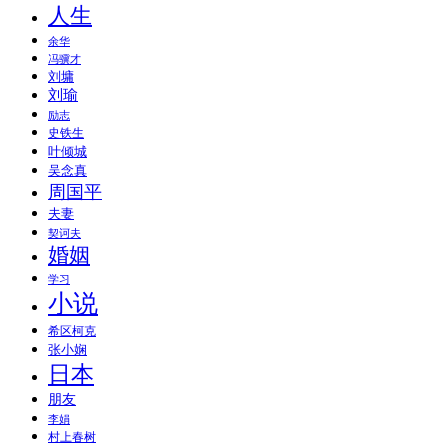
人生
余华
冯骥才
刘墉
刘瑜
励志
史铁生
叶倾城
吴念真
周国平
夫妻
契诃夫
婚姻
学习
小说
希区柯克
张小娴
日本
朋友
李娟
村上春树