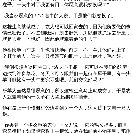
在乎。一头牛对于我更有用。你愿意跟我交换吗？”
“我当然愿意的！”牵着牛的人说。于是他们就交换了。
这桩生意就做成了，农人很可以回家去的，因为他所要做的事
情已经做了。不过他既然计划去赶集，所以他就决定去赶集，
就是去看一下也好。因此他就牵着他的牛去了。
他很快地向前走，牛也很快地向前走。不一会儿他们赶上了一
个赶羊的人。这是一只很漂亮的肥羊，非常健壮，毛也好。
“我倒很想有这匹牲口，”农人心里想，“它可以在我们的沟旁
边找到许多草吃。冬天它可以跟我们一起待在屋子里。有一头
羊可能比有一头牛更实际些吧。我们交换好吗？”
赶羊人当然是很愿意的，所以这笔生意马上就成交了。于是农
人就牵着他的一头羊在大路上继续往前走。
他在路上一个横栅栏旁边看到另一个人，这人臂下夹着一只大
鹅。
“你夹着一个多么重的家伙！”农人说，“它的毛长得多，而且
它又很肥！如果把它系上一根线，放在我们的小池子里，那倒