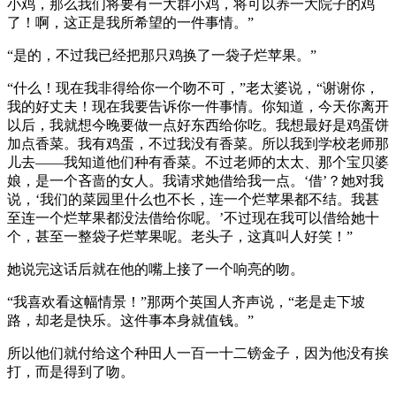
小鸡，那么我们将要有一大群小鸡，将可以养一大院子的鸡
了！啊，这正是我所希望的一件事情。”
“是的，不过我已经把那只鸡换了一袋子烂苹果。”
“什么！现在我非得给你一个吻不可，”老太婆说，“谢谢你，
我的好丈夫！现在我要告诉你一件事情。你知道，今天你离开
以后，我就想今晚要做一点好东西给你吃。我想最好是鸡蛋饼
加点香菜。我有鸡蛋，不过我没有香菜。所以我到学校老师那
儿去——我知道他们种有香菜。不过老师的太太、那个宝贝婆
娘，是一个吝啬的女人。我请求她借给我一点。‘借’？她对我
说，‘我们的菜园里什么也不长，连一个烂苹果都不结。我甚
至连一个烂苹果都没法借给你呢。’不过现在我可以借给她十
个，甚至一整袋子烂苹果呢。老头子，这真叫人好笑！”
她说完这话后就在他的嘴上接了一个响亮的吻。
“我喜欢看这幅情景！”那两个英国人齐声说，“老是走下坡
路，却老是快乐。这件事本身就值钱。”
所以他们就付给这个种田人一百一十二镑金子，因为他没有挨
打，而是得到了吻。