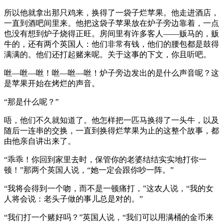
所以他就拿出那只鸡来，换得了一袋子烂苹果。他走进酒店，
一直到酒吧间里来。他把这袋子苹果放在炉子旁边靠着，一点
也没有想到炉子烧得正旺。房间里有许多客人——贩马的，贩
牛的，还有两个英国人：他们非常有钱，他们的腰包都是鼓得
满满的。他们还打起赌来呢。关于这事的下文，你且听吧。
咝—咝—咝！咝—咝—咝！炉子旁边发出的是什么声音呢？这
是苹果开始在烤烂的声音。
“那是什么呢？”
唔，他们不久就知道了。他怎样把一匹马换得了一头牛，以及
随后一连串的交换，一直到换得烂苹果为止的这整个故事，都
由他亲自讲出来了。
“乖乖！你回到家里去时，保管你的老婆结结实实地打你一
顿！”那两个英国人说，“她一定会跟你吵一阵。”
“我将会得到一个吻，而不是一顿痛打，”这农人说，“我的女
人将会说：老头子做的事儿总是对的。”
“我们打一个赌好吗？”英国人说，“我们可以用满桶的金币来