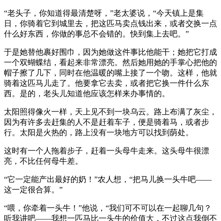
“老头子，你知道得最清楚呀，”老太婆说，“今天镇上是集
日，你骑着它到城里去，把这匹马卖点钱出来，或者交换一点
什么好东西，你做的事总不会错的。快到集上去吧。”
于是她替他裹好围巾，因为她做这件事比他能干；她把它打成
一个双蝴蝶结，看起来非常漂亮。然后她用她的手掌心把他的
帽子擦了几下，同时在他温暖的嘴上接了一个吻。这样，他就
骑着这匹马儿走了。他要拿它去卖，或者把它换一件什么东
西。是的，老头儿知道他应该怎样来办事情的。
太阳照得像火一样，天上见不到一块乌云。路上布满了灰尘，
因为有许多去赶集的人不是赶着车子，便是骑着马，或者步
行。太阳是火热的，路上没有一块地方可以找到荫处。
这时有一个人拖着步子，赶着一头母牛走来。这头母牛很漂
亮，不比任何母牛差。
“它一定能产出最好的奶！”农人想，“把马儿换一头牛吧——
这一定很合算。”
“喂，你牵着一头牛！”他说，“我们可不可以在一起聊几句？
听我讲吧——我想一匹马比一头牛的价值大，不过这点我倒不