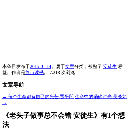
本条目发布于
2015-01-14
。属于
文章
分类，被贴了
安徒生
标
签。
作者是
终点读书
。
7,218 次浏览
文章导航
←
每个生命都有自己的光芒 贾平凹
生命中的琐碎时光 吴淡如
→
《
老头子做事总不会错 安徒生
》有1个想
法