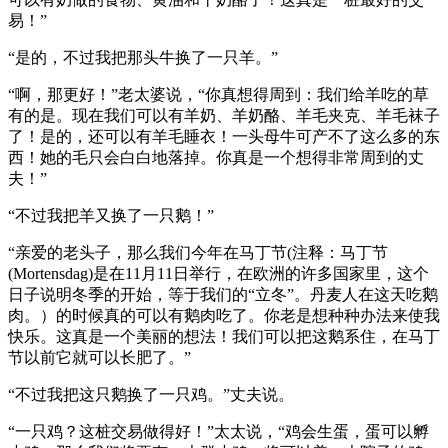
易！”
“是的，不过我把那头牛换了一只羊。”
“啊，那更好！”老太婆说，“你真想得周到：我们给羊吃的草
有的是。现在我们可以有羊奶、羊奶酪、羊毛夹克、羊毛袜子
了！是的，还可以有羊毛睡衣！一头母牛可产不了这么多的东
西！她的毛只会白白地落掉。你真是一个想得非常周到的丈
夫！”
“不过我把羊又换了一只鹅！”
“亲爱的老头子，那么我们今年在马丁节(注释：马丁节
(Mortensdag)是在11月11日举行，在欧洲的许多国家里，这个
日子说明冬季的开始，等于我们的“立冬”。丹麦人在这天吃鹅
肉。）的时候真的可以有鹅肉吃了。你老是想种种办法来使我
快乐。这真是一个美丽的想法！我们可以把这鹅系住，在马丁
节以前它就可以长肥了。”
“不过我把这只鹅换了一只鸡。”丈夫说。
“一只鸡？这桩交易做得好！”太太说，“鸡会生蛋，蛋可以孵