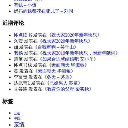
有钱 – 小饭
妈妈的钱都花在哪儿了 – 刘同
近期评论
终点读书
发表在《
祝大家2020年新年快乐
》
久安
发表在《
祝大家2020年新年快乐
》
zjj
发表在《
自我审判 – 吴千山
》
老杨
发表在《
祝大家2019年新年快乐，附新年献词
》
落落
发表在《
如果合适就结婚吧 艾小羊
》
终点书栈
发表在《
素面朝天 毕淑敏
》
黄
发表在《
素面朝天 毕淑敏
》
李富贵
发表在《
冬天 – 茅盾
》
达疯奇L
发表在《
已婚男人 苏童
》
甘谷连
发表在《
教育你的父母 梁实秋
》
标签
三毛
中国
亲情