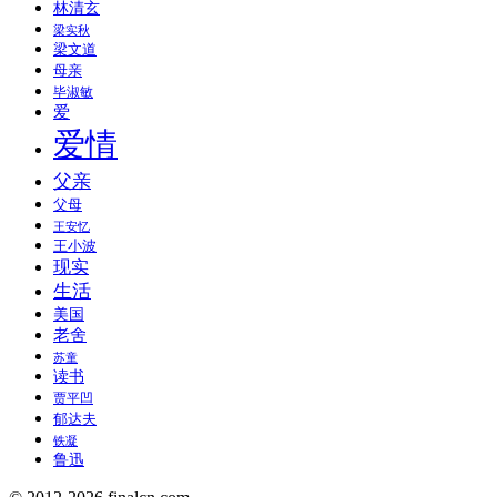
林清玄
梁实秋
梁文道
母亲
毕淑敏
爱
爱情
父亲
父母
王安忆
王小波
现实
生活
美国
老舍
苏童
读书
贾平凹
郁达夫
铁凝
鲁迅