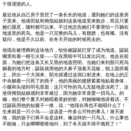
个很谨慎的人。
最近他从自己房子里挖了一条长长的地道，通到她们的这座房
子里来。他请田鼠和拇指姑娘到这条地道里来散步，而且只要
她们愿意，随时都可以来。不过他忠告她们不要害怕一只躺在
地道里的死鸟。他是一只完整的鸟儿，有翅膀，也有嘴。没有
疑问，他是不久以前、在冬天开始的时候死去的。
他现在被埋葬的这块地方，恰恰被鼹鼠打穿了成为地道。鼹鼠
嘴里衔着一根引火柴——它在黑暗中可以发出闪光。他走在前
面，为她们把这条又长又黑的地道照明。当她们来到那只死鸟
躺着的地方时，鼹鼠就用他的大鼻子顶着天花板，朝上面拱着
土，拱出一个大洞来。阳光就通过这洞口射进来。在地上的正
中央躺着一只死了的燕子，他的美丽的翅膀紧紧地贴着身体，
小腿和头缩到羽毛里面：这只可怜的鸟儿无疑地是冻死了。这
使得拇指姑娘感到非常难过，因为她非常喜爱一切鸟儿。的
确，他们整个夏天对她唱着美妙的歌，对她喃喃地讲着话。不
过鼹鼠用他的短腿子一推，说：“他现在再也不能唱什么了！
生来就是一只小鸟——这该是一件多么可怜的事儿！谢天谢
地，我的孩子们将不会是这样。像这样的一只鸟儿，什么事也
不能做，只会唧唧喳喳地叫，到了冬天就不得不饿死了！”