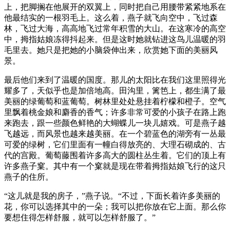
上，把脚搁在他展开的双翼上，同时把自己用腰带紧紧地系在
他最结实的一根羽毛上。这么着，燕子就飞向空中，飞过森
林，飞过大海，高高地飞过常年积雪的大山。在这寒冷的高空
中，拇指姑娘冻得抖起来。但是这时她就钻进这鸟儿温暖的羽
毛里去。她只是把她的小脑袋伸出来，欣赏她下面的美丽风
景。
最后他们来到了温暖的国度。那儿的太阳比在我们这里照得光
耀多了，天似乎也是加倍地高。田沟里，篱笆上，都生满了最
美丽的绿葡萄和蓝葡萄。树林里处处悬挂着柠檬和橙子。空气
里飘着桃金娘和麝香的香气；许多非常可爱的小孩子在路上跑
来跑去，跟一些颜色鲜艳的大蝴蝶儿一块儿嬉戏。可是燕子越
飞越远，而风景也越来越美丽。在一个碧蓝色的湖旁有一丛最
可爱的绿树，它们里面有一幢白得放亮的、大理石砌成的、古
代的宫殿。葡萄藤围着许多高大的圆柱丛生着。它们的顶上有
许多燕子窠。其中有一个窠就是现在带着拇指姑娘飞行的这只
燕子的住所。
“这儿就是我的房子，”燕子说。“不过，下面长着许多美丽的
花，你可以选择其中的一朵；我可以把你放在它上面。那么你
要想住得怎样舒服，就可以怎样舒服了。”