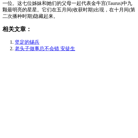
一位。这七位姊妹和她们的父母一起代表金牛宫(Taurus)中九
颗最明亮的星星。它们在五月间(收获时期)出现，在十月间(第
二次播种时期)隐藏起来。
相关文章：
坚定的锡兵
老头子做事总不会错 安徒生