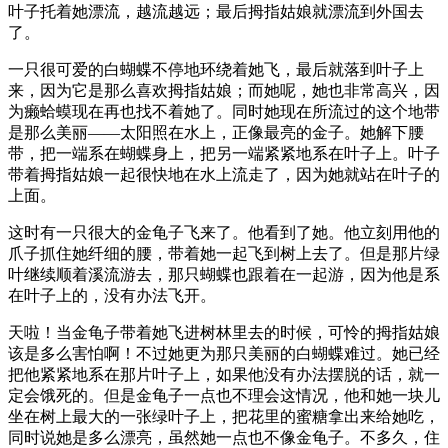
叶子托着她漂流，越流越远；最后拇指姑娘就漂流到外国去
了。
一只很可爱的白蝴蝶不停地环绕着她飞，最后就落到叶子上
来，因为它是那么喜欢拇指姑娘；而她呢，她也非常高兴，因
为癞蛤蟆现在再也找不着她了。同时她现在所流过的这个地带
是那么美丽——太阳照在水上，正像最亮的金子。她解下腰
带，把一端系在蝴蝶身上，把另一端紧紧地系在叶子上。叶子
带着拇指姑娘一起很快地在水上流走了，因为她就站在叶子的
上面。
这时有一只很大的金龟子飞来了。他看到了她。他立刻用他的
爪子抓住她纤细的腰，带着她一起飞到树上去了。但是那片绿
叶继续顺着溪流游去，那只蝴蝶也跟着在一起游，因为他是系
在叶子上的，没有办法飞开。
天啦！当金龟子带着她飞进树林里去的时候，可怜的拇指姑娘
该是多么害怕啊！不过她更为那只美丽的白蝴蝶难过。她已经
把他紧紧地系在那片叶子上，如果他没有办法摆脱的话，就一
定会饿死的。但是金龟子一点也不理会这情况，他和她一块儿
坐在树上最大的一张绿叶子上，把花里的蜜糖拿出来给她吃，
同时说她是多么漂亮，虽然她一点也不像金龟子。不多久，住