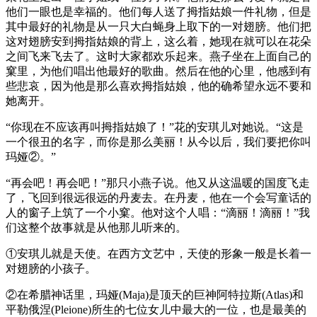
他们一眼也是幸福的。他们每人送了拇指姑娘一件礼物，但是
其中最好的礼物是从一只大白蝇身上取下的一对翅膀。他们把
这对翅膀安到拇指姑娘的背上，这么着，她现在就可以在花朵
之间飞来飞去了。这时大家都欢乐起来。燕子坐在上面自己的
窠里，为他们唱出他最好的歌曲。然后在他的心里，他感到有
些悲哀，因为他是那么喜欢拇指姑娘，他的确希望永远不要和
她离开。
“你现在不应该再叫拇指姑娘了！”花的安琪儿对她说。“这是
一个很丑的名字，而你是那么美丽！从今以后，我们要把你叫
玛娅②。”
“再会吧！再会吧！”那只小燕子说。他又从这温暖的国度飞走
了，飞回到很远很远的丹麦去。在丹麦，他在一个会写童话的
人的窗子上筑了一个小窠。他对这个人唱：“滴丽！滴丽！”我
们这整个故事就是从他那儿听来的。
①安琪儿就是天使。在西方文艺中，天使的形象一般是长着一
对翅膀的小孩子。
②在希腊神话里，玛娅(Maja)是顶天的巨神阿特拉斯(Atlas)和
平勒俄涅(Pleione)所生的七位女儿中最大的一位，也是最美的