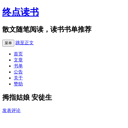
终点读书
散文随笔阅读，读书书单推荐
跳至正文
菜单
首页
文章
书单
公告
关于
赞助
拇指姑娘 安徒生
发表评论