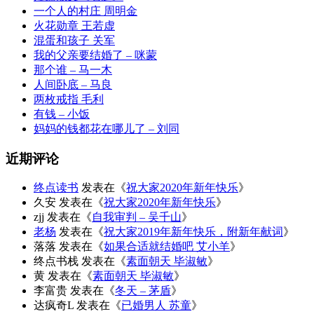
一个人的村庄 周明金
火花勋章 王若虚
混蛋和孩子 关军
我的父亲要结婚了 – 咪蒙
那个谁 – 马一木
人间卧底 – 马良
两枚戒指 毛利
有钱 – 小饭
妈妈的钱都花在哪儿了 – 刘同
近期评论
终点读书
发表在《
祝大家2020年新年快乐
》
久安
发表在《
祝大家2020年新年快乐
》
zjj
发表在《
自我审判 – 吴千山
》
老杨
发表在《
祝大家2019年新年快乐，附新年献词
》
落落
发表在《
如果合适就结婚吧 艾小羊
》
终点书栈
发表在《
素面朝天 毕淑敏
》
黄
发表在《
素面朝天 毕淑敏
》
李富贵
发表在《
冬天 – 茅盾
》
达疯奇L
发表在《
已婚男人 苏童
》