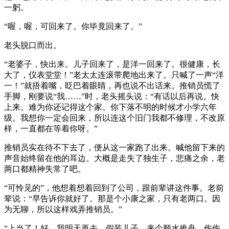
一躬。
“喔，喔，可回来了。你毕竟回来了。”
老头脱口而出。
“老婆子，快出来。儿子回来了，是洋一回来了。很健康，长
大了，仪表堂堂！”老太太连滚带爬地出来了。只喊了一声“洋
一！”就捂着嘴，眨巴着眼睛，再也说不出话来。推销员慌了
手脚，刚要说“我……”时，老头摇头说：“有话以后再说。快
上来。难为你还记得这个家。你下落不明的时候才小学六年
级。我想你一定会回来，所以连这个旧门我都不修理，不改原
样，一直都在等着你呀。”
推销员实在待不下去了，便从这一家跑了出来。喊他留下来的
声音始终留在他的耳边。大概是走失了独生子，悲痛之余，老
两口都精神失常了吧。
“可怜见的”，他想着想着回到了公司，跟前辈讲这件事。老前
辈说：“早告诉你就好了。那是个小康之家，只有老两口。因
为无聊，所以这样戏弄推销员。”
“上当了！好，我明天再去，假装儿子，来个顺水推舟，伤伤