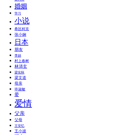
婚姻
学习
小说
希区柯克
张小娴
日本
朋友
李娟
村上春树
林清玄
梁实秋
梁文道
母亲
毕淑敏
爱
爱情
父亲
父母
王安忆
王小波