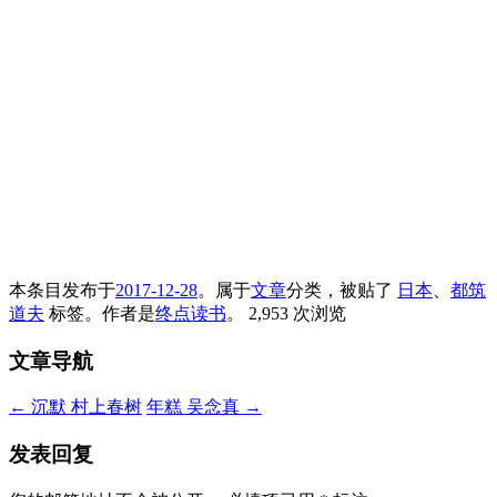
本条目发布于
2017-12-28
。属于
文章
分类，被贴了
日本
、
都筑
道夫
标签。
作者是
终点读书
。
2,953 次浏览
文章导航
←
沉默 村上春树
年糕 吴念真
→
发表回复