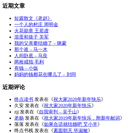
近期文章
短篇散文《老赵》
一个人的村庄 周明金
火花勋章 王若虚
混蛋和孩子 关军
我的父亲要结婚了 – 咪蒙
那个谁 – 马一木
人间卧底 – 马良
两枚戒指 毛利
有钱 – 小饭
妈妈的钱都花在哪儿了 – 刘同
近期评论
终点读书
发表在《
祝大家2020年新年快乐
》
久安
发表在《
祝大家2020年新年快乐
》
zjj
发表在《
自我审判 – 吴千山
》
老杨
发表在《
祝大家2019年新年快乐，附新年献词
》
落落
发表在《
如果合适就结婚吧 艾小羊
》
终点书栈
发表在《
素面朝天 毕淑敏
》