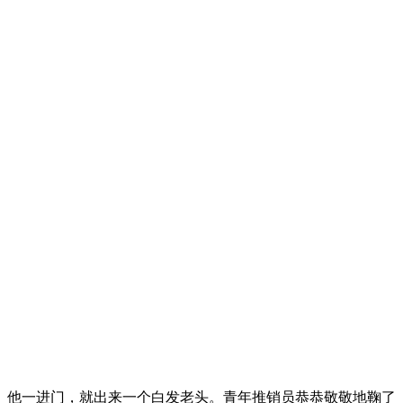
他一进门，就出来一个白发老头。青年推销员恭恭敬敬地鞠了