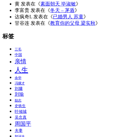
黄
发表在《
素面朝天 毕淑敏
》
李富贵
发表在《
冬天 – 茅盾
》
达疯奇L
发表在《
已婚男人 苏童
》
甘谷连
发表在《
教育你的父母 梁实秋
》
标签
三毛
中国
亲情
人生
余华
冯骥才
刘墉
刘瑜
励志
史铁生
叶倾城
吴念真
周国平
夫妻
契诃夫