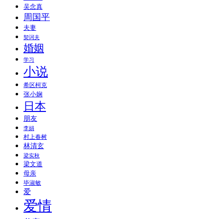
吴念真
周国平
夫妻
契诃夫
婚姻
学习
小说
希区柯克
张小娴
日本
朋友
李娟
村上春树
林清玄
梁实秋
梁文道
母亲
毕淑敏
爱
爱情