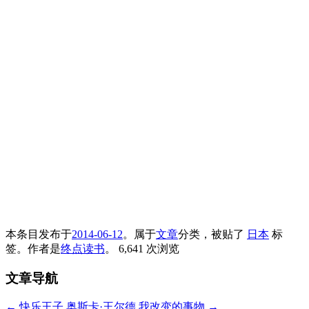
本条目发布于
2014-06-12
。属于
文章
分类，被贴了
日本
标
签。
作者是
终点读书
。
6,641 次浏览
文章导航
←
快乐王子 奥斯卡·王尔德
我改变的事物
→