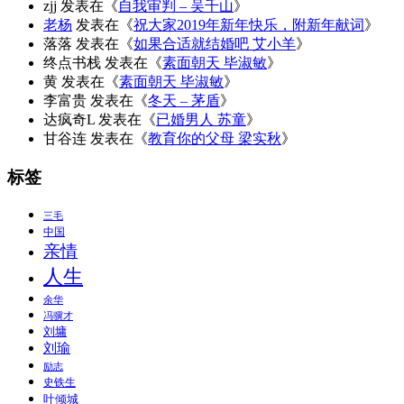
zjj
发表在《
自我审判 – 吴千山
》
老杨
发表在《
祝大家2019年新年快乐，附新年献词
》
落落
发表在《
如果合适就结婚吧 艾小羊
》
终点书栈
发表在《
素面朝天 毕淑敏
》
黄
发表在《
素面朝天 毕淑敏
》
李富贵
发表在《
冬天 – 茅盾
》
达疯奇L
发表在《
已婚男人 苏童
》
甘谷连
发表在《
教育你的父母 梁实秋
》
标签
三毛
中国
亲情
人生
余华
冯骥才
刘墉
刘瑜
励志
史铁生
叶倾城