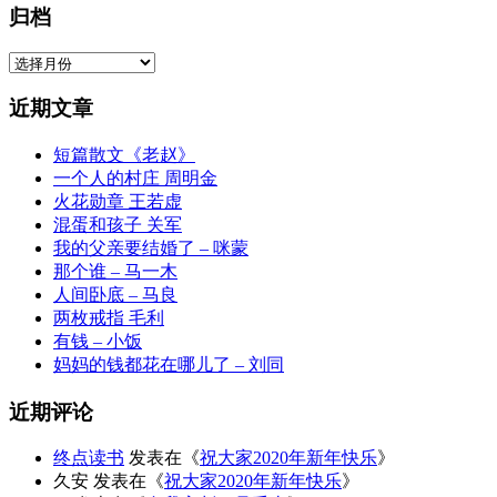
归档
归
档
近期文章
短篇散文《老赵》
一个人的村庄 周明金
火花勋章 王若虚
混蛋和孩子 关军
我的父亲要结婚了 – 咪蒙
那个谁 – 马一木
人间卧底 – 马良
两枚戒指 毛利
有钱 – 小饭
妈妈的钱都花在哪儿了 – 刘同
近期评论
终点读书
发表在《
祝大家2020年新年快乐
》
久安
发表在《
祝大家2020年新年快乐
》