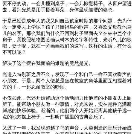
要不停的动。一会儿撞到桌子，一会儿掀翻椅子。从窗户望进
去，看到光总是用手捂着耳朵，身体呈现僵硬的姿态。
于是已经是成年人的我又问自己孩童时期的那个问题，光为什
么一定要去上学呢？孩子只懂得鸟的歌声，又喜欢父母教他鸟
儿的名字。那么我们为什么不回到村子里面去？在林中盖个小
房子，我按照植物图鉴确认树木的名字和特性，光听鸟儿的歌
唱，妻子呢，就在一旁画画我们的速写，这样的生活，有什么
不可以呢？
解决了这个摆在我面前的难题的竟然是光。
光进入特别班之后不久，发现了一个和自己一样不喜欢噪声的
小朋友。于是，两个人便总是坐在教室的角落里面互相握着对
方的手，一起忍耐教室的吵闹。
不仅如此，光还开始帮助这个活动能力比他差的小朋友去上厕
所了。能帮助小朋友做一些事情，对光来说，实在是种充满新
鲜感的快乐体验。渐渐的，他们两个人开始距离其他孩子远一
点的地方摆上椅子，一起听广播里的古典音乐了。
又过了一年，我发现超越了鸟的声音，人类创造的音乐开始成