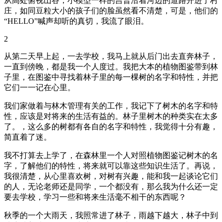
从高处俯视山谷，小模型一样的吉普沿着河边的道路开进了村
庄，如同豆粒大小的孩子们的脸虽然看不清楚，可是，他们的
“HELLO”喊声却听的真切，我流了眼泪。
2
从第二天早上起，一去学校，我马上就从后门出去直奔林子，
一直到傍晚，都是我一个人度过。我把大本的植物图鉴带到林
子里，在图鉴中寻找着林子里的每一棵树的名字和特性，并把
它们一一记在心里。
我们家做着与林木管理有关的工作，我记下了树木的名字和特
性，应该是对将来的生活有益的。林子里树木的种类实在太多
了。，这么多的树都有各自的名字和特性，我觉得十分有趣，
简直着了迷。
我不打算去上学了，在森林里一个人对照植物图鉴记树木的名
字，了解他们的特性，将来就可以靠这些知识生活了。再说，
我很清楚，从心里喜欢树，对树有兴趣，能和我一起谈论它们
的人，无论老师还是同学，一个都没有，那么我为什么还一定
要去学校，学习一些和将来生活毫不相干的东西呢？
秋季的一个大雨天，我照常进了林子，雨越下越大，林子中到