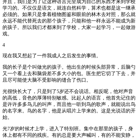
并且，我们是为了让这种语言完全成为自己的东西才来到学校
学习的。不仅仅是语文，就连自然科学，算术也都是这一继承
必须的。如果只是拿着植物图鉴和眼前的林木去对照，那么就
永远不能代替死去的那个孩子，只能和他一样永远不能成为新
的孩子。所以我们才都来到了学校，大家一起学习，一起做游
戏。
4
现在我又想起了一件我成人之后发生的事情。
我的长子是个叫做光的孩子。他出生的时候头部异常，后脑勺
又一个看上去和脑袋差不多大小的包。医生把它切了下去，并
且尽可能使大脑不受影响的缝合了伤口。
光很快长大了，只是到了5岁还不会说话。相反呢，他对声音
的高低，音色的厚薄特别敏感。比起人的语言，他首先记住的
是许许多多鸟儿的叫声，而且他一听到鸟的歌声，就能说出鸟
的名字来。鸟的名字，他是从唱片上学来的。这是光说话的开
始。
光7岁的时候才上学，进入了特别班。集中在那里的孩子，身
体上都有不同的残疾。有的总是要大声喊叫，有的不能安静，