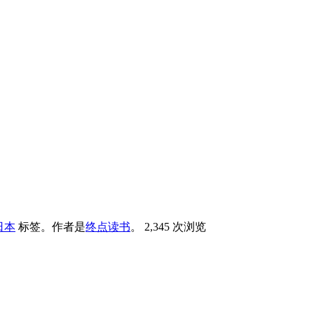
日本
标签。
作者是
终点读书
。
2,345 次浏览