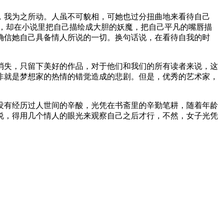
，我为之所动。人虽不可貌相，可她也过分扭曲地来看待自己
，却在小说里把自己描绘成大胆的妖魔，把自己平凡的嘴唇描
确信她自己具备情人所说的一切。换句话说，在看待自我的时
消失，只留下美好的作品，对于他们和我们的所有读者来说，这
非就是梦想家的热情的错觉造成的悲剧。但是，优秀的艺术家，
没有经历过人世间的辛酸，光凭在书斋里的辛勤笔耕，随着年龄
说，得用几个情人的眼光来观察自己之后才行，不然，女子光凭
。