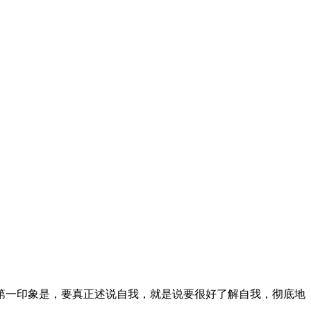
第一印象是，要真正述说自我，就是说要很好了解自我，彻底地