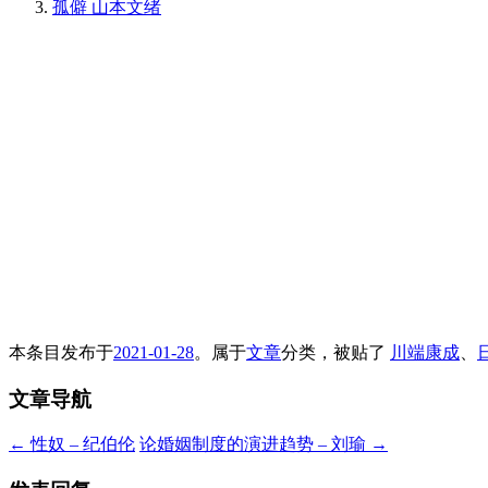
孤僻 山本文绪
本条目发布于
2021-01-28
。属于
文章
分类，被贴了
川端康成
、
文章导航
←
性奴 – 纪伯伦
论婚姻制度的演进趋势 – 刘瑜
→