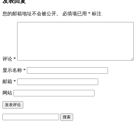
发表回复
您的邮箱地址不会被公开。
必填项已用
*
标注
评论
*
显示名称
*
邮箱
*
网站
搜
索：