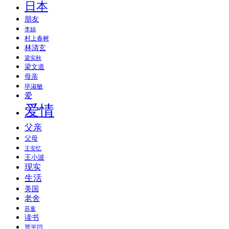
日本
朋友
李娟
村上春树
林清玄
梁实秋
梁文道
母亲
毕淑敏
爱
爱情
父亲
父母
王安忆
王小波
现实
生活
美国
老舍
苏童
读书
贾平凹