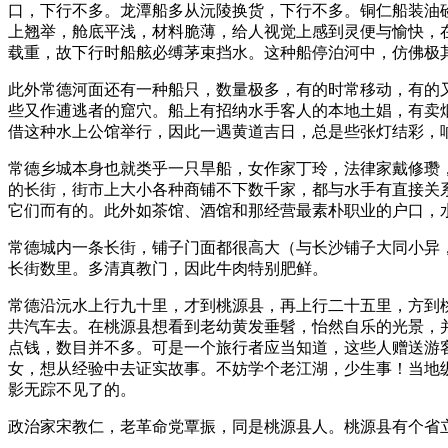
口，下行不多。龙潭船多从沅陵换货，下行不多。铜仁船装油
上翘举，舱底平浅，材料脆薄，给人视觉上感到灵便与愉快，
载重，故下行时船舷必缚茅束挡水。这种船停泊河中，仿佛极
此外常德河面还有一种船只，数量极多，有的时常移动，有的
些又作逋逃者的窟穴。船上有招纳水手客人的本地土娼，有卖
借这种水上公馆举行，因此一遇黄道吉日，总是些张灯结彩，
常德乡城本身也就类乎一只旱船，女作家丁玲，法律家戴修瓒
的长街，街市上大小各种商铺不下数千家，都与水手有直接关
它们而有的。此外如茶馆、酒馆和那经营最素朴职业的户口，
常德城内一条长街，铺子门面都很高大（与长沙铺子大同小异
长街数里。多清真教门，因此牛肉特别肥鲜。
常德沿沅水上行九十里，才到桃源县，再上行二十五里，方到
共汽车去。在桃源县想看到老幼黄发垂髫，怡然自乐的光景，
点钱，数目并不多。可是一个旅行者应当知道，这些人赠送游
女，想从经验中去证实故事。不妨学个老江湖，少生事！当地
影无踪不见了的。
政治家宋教仁，老革命党覃振，同是桃源县人。桃源县有个省