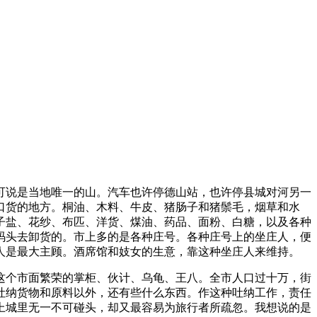
可说是当地唯一的山。汽车也许停德山站，也许停县城对河另一
口货的地方。桐油、木料、牛皮、猪肠子和猪鬃毛，烟草和水
子盐、花纱、布匹、洋货、煤油、药品、面粉、白糖，以及各种
码头去卸货的。市上多的是各种庄号。各种庄号上的坐庄人，便
人是最大主顾。酒席馆和妓女的生意，靠这种坐庄人来维持。
这个市面繁荣的掌柜、伙计、乌龟、王八。全市人口过十万，街
吐纳货物和原料以外，还有些什么东西。作这种吐纳工作，责任
上城里无一不可碰头，却又最容易为旅行者所疏忽。我想说的是