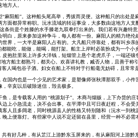
这地方人。
型“麻阳船”。这种船头尾高举，秀拔而灵便。这种船只的出处是
两方面都异常称职。沅水流域的转运事业，大多数由这地方人支
，这条街是个姓滕的水手滕老九双拳打出来的。我们若有兴趣特
会明白，原来参加这种争斗，每人都有一份。麻阳人的精力绝伦
的世界，一大半是麻阳人占有的。大凡船只停靠处，都有叫乡亲
手的都能吃，能做，能喝，能打架。船主上岸时必装扮成为一个小
，皮抱肚里装上许多大洋钱，短烟管上悬个老虎爪子，一端还镶
任何地方船主都熟习，都关心。欢喜讲礼教，臧否人物，且善于称
的请客人喝包谷子酒。妇女在船上不特对于行船毫无妨碍，且常常
，在国内也是一个少见的艺术家，是塑像师张秋潭那双手，小件
像，辛亥以后破除迷信，毁去极多。
鱼，是专载客人用的 “桃源划子”。木商与烟贩，上下办货的
从边上小急流走，决不会出事。在平潭中且可日夜赶程，不会受
载客人且多阔老，同时桃源县人的性格又特别随和（沅水一到桃
，晚上便靠灯。有些家中人说不定还留在县里，经营一种不必需
只，共有好几种，有从芷江上游黔东玉屏来的，有从麻阳河上游黔