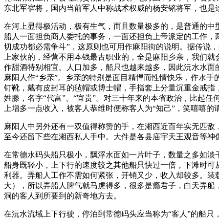
东北军宿将，国内当前军人中称战术权威的杨安铭将军，也是
在河上显得极活动，极有生气，而且数量极多的，是普通的中
船人一面担负商人委托的事务，一面还担负上帝派定的工作，
切成功都必需争斗”，这原则也可用作麻阳街的说明。据传说
上家伙的，经营不用本钱最古职业的，全是麻阳乡亲，我们就
作甜酒特别相宜。人口加多，船只也越来越多，因此沅水水面
麻阳人作“乡亲”。乡亲的特别是面目精悍而性情快乐，作水
钉靴，戴有皮封耳的毡帽或博士帽，手指套上分量沉重金戒指
姓滕，名字“代富”、“宜贵”。对三十年来的本省政治，比起
上增多一点收入，被客人恭维时便称客人为“知己”，笑嘻嘻
麻阳人中另外还有一双值得称赞的手，在湘西近百年实无匹敌
至今还留下些在湘西私人手中。大件是各县庙宇天王观音等神
在常德水码头船只极小，飘浮水面如一片叶子，数量之多如淡干
船身既轻小，上下行的速度较之其他船只快过一倍，下滩时可
利器。弄船人工作不需如何紧张，开销又少，收入却较多。装
大），所以弄船人脾气就马虎得多，很多是瘾君子，白天弄船
洞的客人到所要到的新奇地方去。
在沅水流域上下行驶，停泊到常德码头应当称为“客人”的船