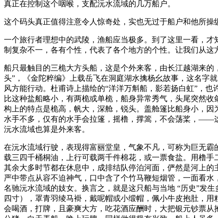
真正在控制这个咽喉，支配沅水流域的几万船户。
这个码头真正值得注意令人惊奇处，实也无过于船户和他所操
一个旅行者理想中的武陵，渔船应当极多。到了这里一看，才
制复杂不一，各有个性，代表了各个地方的个性。让我们从这
船只最触目的三桅大方头船，这是个外来客，由长江越湖来的，
头”，《金陀粹编》上载岳飞在洞庭湖水擒杨幺故事，这名字
风方能行动。杜甫诗上描绘的“洋洋万斛船，影若扬白虹”，也
比这种盐船略小，有两桅或单桅，船身异常秀气，头尾突然收
构上的特点是桅高，帆大，深舱，锐头。盖舱篷比船身小，因
水手不多，仅有的水手会拉篷，摇橹，撑篙，不会荡桨，——
沅水流域也算是外来客。
在沅水流域行驶，表现得富丽堂皇，气象不凡，可称为巨无霸
载三四千桶桐油，上行可载两千件棉花，或一票食盐。用橹手
其余大多时节都在休息中，成排结队停泊河面，俨然是河上的
严中带点从容不迫神气，口中含了个竹马鞭短烟管，一面看水
名驰沅水流域的妓女。换言之，就是这只船与当地 “历史”发
四寸），罩青羽绫马褂，戴呢帽或小缎帽，佩小牛皮抱肚，用
会喝酒，打牌，且豪爽大方，吃花酒应酬时，大把银元钞票从