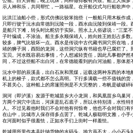
公猪。白天弄船，晚上玩牌，同样做得极有兴致。船上人虽多
示人神和乐，共同帮忙，一路福星。在开船仪式与行船歌声中
比洪江油船小些，形式仿佛比较笨拙些（一般船只用木板作成
只即行驶于沅水由常德到沅陵一段，酉水由沅陵到保靖一段。
是船只下滩，转头时比舵切于实际。照水上人俗谚说：“三桨
子叶编成，不涂油。船主多永顺保靖人，姓向姓王姓彭占多数
较多，脾气比较坏一点。酉水是传说中古代藏书洞穴所在地，
靖的狮子洞，酉阳的龙洞，这些洞穴纵有书籍也早已腐烂了。
宝贝。河水既容易出事情，个人想减轻责任，因此凡事都俨然
同，不过这些船不出白河，在常德能看到的白河油船，形体差
沅水中部的辰溪县，出白石灰和黑煤，运载这两种东西的本地船
机上的梭子，款式都不怎么高明。下行多满载一些不值钱的货
不甚关心。这种船上的席篷照例是不大完整的，布帆是破破碎
洞河（即泸溪）发源于乾城苗乡大小龙洞，和凤凰苗乡乌巢河
方两个洞穴中流出，河床是乱石底子，所以水特别清，水性特
人。不过见着他时我们不会对他有何惊奇，他也不会对我们有
在山中，比城市人保存得多点罢了。乾城人极聪明文雅，小手
在河面时似乎很羞怯，正如水手们上街时一样羞怯。
乾城用所里作本县吐纳货物的水码头。地方虽不大，小小石头