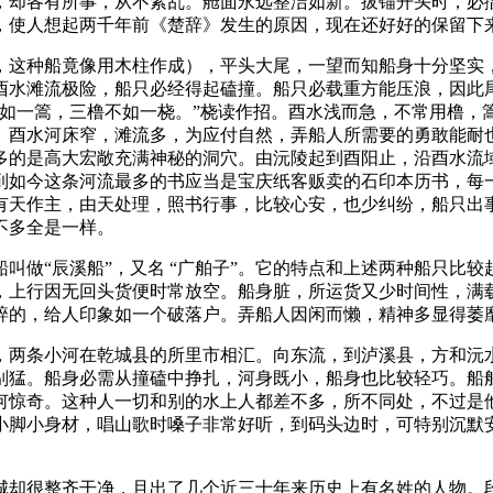
，却各有所事，从不紊乱。舱面永远整洁如新。拔锚开头时，必
，使人想起两千年前《楚辞》发生的原因，现在还好好的保留下
，这种船竟像用木柱作成），平头大尾，一望而知船身十分坚实，
酉水滩流极险，船只必经得起磕撞。船只必载重方能压浪，因此
不如一篙，三橹不如一桡。”桡读作招。酉水浅而急，不常用橹，
。酉水河床窄，滩流多，为应付自然，弄船人所需要的勇敢能耐
多的是高大宏敞充满神秘的洞穴。由沅陵起到酉阳止，沿酉水流
到如今这条河流最多的书应当是宝庆纸客贩卖的石印本历书，每一
有天作主，由天处理，照书行事，比较心安，也少纠纷，船只出
不多全是一样。
叫做“辰溪船”，又名 “广舶子”。它的特点和上述两种船只比
，上行因无回头货便时常放空。船身脏，所运货又少时间性，满
碎的，给人印象如一个破落户。弄船人因闲而懒，精神多显得萎
，两条小河在乾城县的所里市相汇。向东流，到泸溪县，方和沅水
别猛。船身必需从撞磕中挣扎，河身既小，船身也比较轻巧。船
何惊奇。这种人一切和别的水上人都差不多，所不同处，不过是他
小脚小身材，唱山歌时嗓子非常好听，到码头边时，可特别沉默
城却很整齐干净，且出了几个近三十年来历史上有名姓的人物。