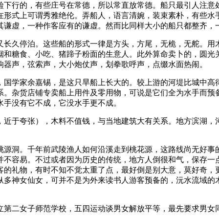
硷下行的，有些庄号在常德，所以常直放常德。船只最引人注意
在形式上可谓秀雅绝伦。弄船人，语言清婉，装束素朴，有些水
其谦虚，一种作客应有的谦虚。然而比同样大小的船只都整齐，
又长久停泊。这些船的形式一律是方头，方尾，无桅，无舵。用
烟和糖食、小吃、猪蹄子粉面的生意人。此外算命卖卜的，圆光
响器声，弦索声，大小炮仗声，划拳歌呼声，点缀水面热闹。
，国学家余嘉锡，是这只旱船上长大的。较上游的河堤比城中高
系。杂货店铺专卖船上用件及零用物，可说是它们全为水手而预
水手没有它不成，它没水手更不成。
，近于夸张），木料不值钱，与当地建筑大有关系。地方滨湖，
桃源洞。千年前武陵渔人如何沿溪走到桃花源，这路线尚无好事的
并不容易。不过或者因为历史的传统，地方人倒很和气，保存一
客的礼物，有时不知不觉太重了点，最好倒是别大意，莫好奇，
纵多神女仙女，可并不是为外来读书人游客预备的，沅水流域的
立第二女子师范学校，五四运动谈男女解放平等，最先要求男女