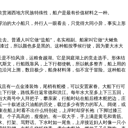
欣赏湘西地方民族特殊性，船户是最有价值材料之一种。
浮泊的大小船只，外行人一眼看去，只觉得大同小异，事实上形
去。普通人叫它做“盐船”，名实相副。船家叫它做“大鳅鱼
油漆过，所以颜色多是黑的。这种船按季候行驶，因为要大水大
长是不怕风浪，运粮食越湖。它是洞庭湖上的竞走选手。形体结
气斯文，行船既靠风，上下行都使帆，所以帆多整齐，船上用的
也沿河上溯，数目极少，船身材料薄，似不宜于冒险。这种船在
或且有一点金漆装饰，尾梢有舵楼，可以安置家眷。大船下行可
上下行驶，路线系往返常德和洪江。每年水大至多上下三五回，
与大商号中人拜把子，攀亲家，行船时站在船后檀木舵把边，庄
五一十叙述这只油船的历史，载过多少有势力的军人、阔佬，或
装束在船上时看不出什么特别处，上岸时却穿长袍（下脚过膝三
重。个子高高的，瘦瘦的。有一双大手，手上满是黄毛和青筋。
水、打架、骂野话。下水时如一尾鱼，上岸接近妇人时像一只小