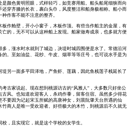
处是颜色黄明照眼，式样轻巧，如竞赛用船。船头船尾细狭而向
手还穿齐膝的长衣，裹白头巾，风度整洁和船身极相称。船小而
一种作客不能不注意的整齐。
木板作舱壁，开小小窗子，木板作顶。有些当作船主的金屋，有
关亡的，无不可以从这种船上发现。船家做寿成亲，也多就方便
得多，涨水时水就到了城边，决堤时城四围便是水了。常德沿河
备的。至如油盐、花纱、牛皮、烟草等等庄号，也可说水手是为
河堤另一面多平田泽地，产鱼虾、莲藕，因此鱼栈莲子栈延长了
考古家说起。现在想到桃源访古的“风雅人”，大多数只好坐公
点古风。也知道欢迎客人，杀鸡作黍，留客住宿。虽然多少得花
更不要因为记起宋玉所赋的高唐神女，刘晨阮肇天台所遇的仙
木竹商人是唯一受欢迎者。好些极大的木竹，到桃源后不久就无
同校，且实现它，就是这个学校的女学生。