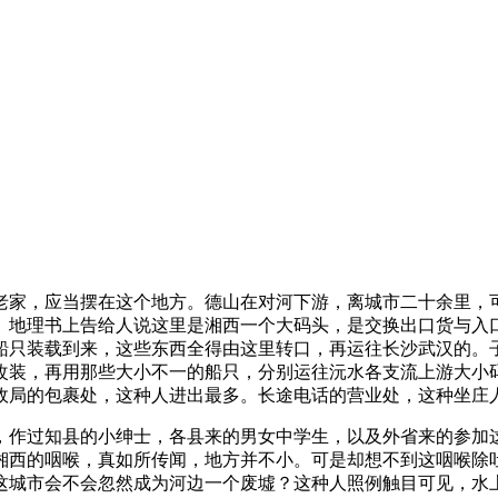
老家，应当摆在这个地方。德山在对河下游，离城市二十余里，
。地理书上告给人说这里是湘西一个大码头，是交换出口货与入
船只装载到来，这些东西全得由这里转口，再运往长沙武汉的。
改装，再用那些大小不一的船只，分别运往沅水各支流上游大小
政局的包裹处，这种人进出最多。长途电话的营业处，这种坐庄
，作过知县的小绅士，各县来的男女中学生，以及外省来的参加
湘西的咽喉，真如所传闻，地方并不小。可是却想不到这咽喉除
这城市会不会忽然成为河边一个废墟？这种人照例触目可见，水