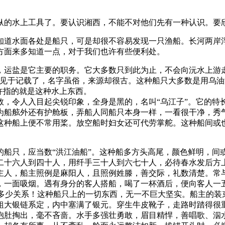
纵的水上工具了。要认识湘西，不能不对他们先有一种认识。要
知道水面各处是船只，可是却很不容易发现一只渔船。长河两岸
方面来多知道一点，对于我们也许有些便利处。
运盐是它主要的职务。它大多数只到此为止，不会向沅水上游走
就见于记载了，名字虽俗，来源却很古。这种船只大多数是用乌
许指的就是这种水上东西。
敛，令人入目起尖锐印象，全身是黑的，名叫“乌江子”。它的特
为船舷外还有护舱板，弄船人同船只本身一样，一看很干净，秀
这种船上便不常用桨。放空船时妇女还可代劳掌舵。这种船间或
的船只，应当数“洪江油船”。这种船多方头高尾，颜色鲜明，间
二十六人到四十人，用纤手三十人到六七十人，必待春水发后方
主人，船主照例是麻阳人，且照例姓滕，善交际，礼数清楚。常
，一面吸烟。遇有身分的客人搭船，喝了一杯酒后，便向客人一
生多少关系！这种船只上的一切东西，无一不巨大坚实。船主的
粗大银链系定，内中塞满了银元。穿生牛皮靴子，走路时踏得很
抱肚掏出，毫不吝啬。水手多强壮勇敢，眉目精悍，善唱歌、泅