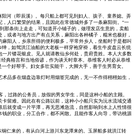
麻阳河（即辰溪）。每只船上都可见到妇人、孩子、童养媳。弄
配，人口繁荣的结果，且因此在常德城外多了一条麻阳街。“一
意到那条街上走走，可知道开小铺子的，做理发店生意的，卖船
处，或者与地方出产有点关系，麻阳出各种橘子，糯米也极好，
的麻阳人，乡亲所得的便利极多，平常外乡人，坐船时于是都叫
乡绅，如驾洪江油船的大老板一样穿袍穿褂，着生牛皮盘云长统
包一片镂花银皮。见人就请教仙乡何处，贵府贵姓。本人大多数
引经典格言和当地俗谚，作为谈天时章本。恭维客人时必从恭维
是一个好帮手。妇女多壮实能干，大脚大手，善于生男育女。
艺术品多在烟盘边靠灯时用烟签完成的，无一不作得栩栩如生，
庄客，过路的公务员，放假的男女学生，同是这种小船的主顾。
关卡留难。因此在有公路以前，这种小小船只实为沅水流域交通
源后就变成一片平潭，再无恶滩急流，自然影响到水上人性情很
本钱的职业，分工合作，都不闲散。且能作客人向导，带访桃源
东铜仁来的，有从白河上游川东龙潭来的。玉屏船多就洪江转