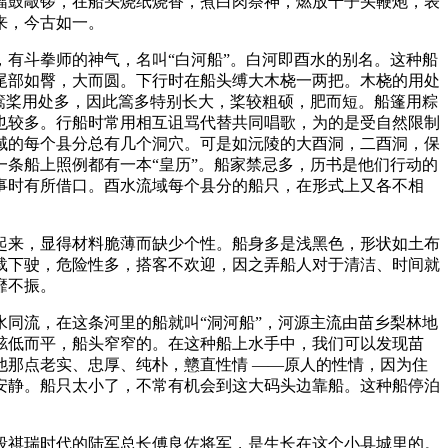
擂鼓敲锣，在船头烧纸烧香，煮白肉祭神，燃放千子头鞭炮，表
来，今古如一。
有斗拳师的神气，名叫“白河船”。白河即酉水的别名。这种船
尾部如臀，大而圆。下行时在船头缚大木桡一两把。木桡的用处
篙桨用处多，因此篙多特别长大，桨较粗硕，肥而短。船篷用粽
也较多。行船时常用相互诅骂代替共同唱歌，为的是受自然限制
域的每个县分总有几个洞穴。可是如沅陵的大酉洞，二酉洞，保
条船上照例都有一本“皇历”。船家禁忌多，历书是他们行动的
事时有所借口。酉水流域每个县分的船只，在形式上又各不相
较起来，显得材料脆薄而缺少个性。船身多是浅黑色，形状如土布
载下驶，危险性多，搭客不欢迎，因之弄船人对于清洁、时间就
靡不振。
同流，在这条河里的船就叫“洞河船”，河源主流由苗乡梨林地
舷低而平，船头窄窄的。在这种船上水手中，我们可以发现苗
那点老实、忠厚、纯朴，戆直性情 ——原人的性情，因为住
安静。船只太小了，不常有机会到这大码头边靠船。这种船停泊
段祺瑞时代的陆军总长傅良佐将军，是生长在这个小县城里的。