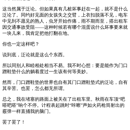
这当然属于泛论。但如果真有几桩坏事赶在一起，就不是什么
泛论了。同约好见面的女孩失之交臂，上衣扣脱落不见，电车
中见到不愿见的熟人，虫牙开始作痛，雨不期而至，搭出租车
因交通事故受阻——这种时候若有哪个混蛋说什么坏事要来就
一块儿来，我肯定把他打翻在地。
你也一定这样吧？
说到底，泛论就是这么个东西。
所以同别人和睦相处相当不易。我不时心想：要是能作为门口
蹭鞋垫什么的躺着度过一生该有何等美妙。
然而，门口蹭鞋垫的世界也自有其门口蹭鞋垫式的泛论，自有
其辛苦。也罢，怎么都无所谓。
总之，我在堵塞的路面上被关在了出租车里。秋雨在车顶“吧
嗒吧嗒”响个不停。计程表起跳时“咔嚓”声如火药枪筒射出的
霰弹一样直捅我的脑门。
罢了罢了！