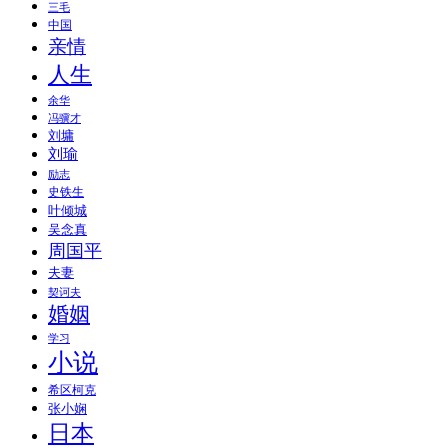
三毛
中国
亲情
人生
余华
冯骥才
刘墉
刘瑜
励志
史铁生
叶倾城
吴念真
周国平
夫妻
契诃夫
婚姻
学习
小说
希区柯克
张小娴
日本