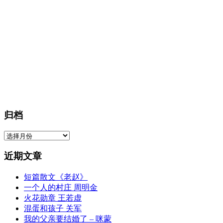
归档
归
档
近期文章
短篇散文《老赵》
一个人的村庄 周明金
火花勋章 王若虚
混蛋和孩子 关军
我的父亲要结婚了 – 咪蒙