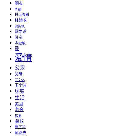
朋友
李娟
村上春树
林清玄
梁实秋
梁文道
母亲
毕淑敏
爱
爱情
父亲
父母
王安忆
王小波
现实
生活
美国
老舍
苏童
读书
贾平凹
郁达夫