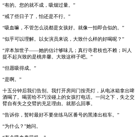
“有的。您的就不成，吸烟过量。”
“戒了些日子了，怕还是不行。”
“吸血嘛，不管怎么说都是女孩好。就像一拍即合似的。”
“似乎可以理解。以女演员来说，大致什么样的好喝呢？”
“岸本加世子——她的估计够味儿；真行寺君枝也不赖；叫人
提不起兴致的是桃井馨。大致这样子吧。”
“但愿吸得成。”
“是啊。”
十五分钟后我们告别。我打开房间门按亮灯，从电冰箱拿出啤
酒喝了。喝罢给不巧没碰上的女孩打电话。一问之下，失之交
臂自有失之交臂的充足理由。就那么回事。
“告诉你，暂时最好不要坐练马区番号的黑漆出租车。”
“为什么？”她问。