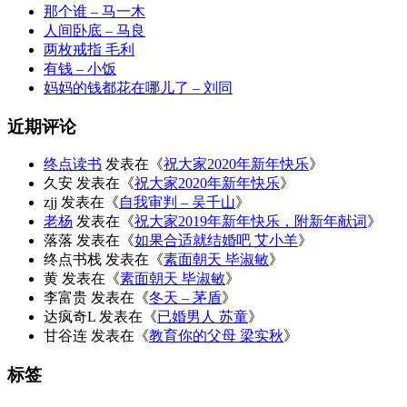
那个谁 – 马一木
人间卧底 – 马良
两枚戒指 毛利
有钱 – 小饭
妈妈的钱都花在哪儿了 – 刘同
近期评论
终点读书
发表在《
祝大家2020年新年快乐
》
久安
发表在《
祝大家2020年新年快乐
》
zjj
发表在《
自我审判 – 吴千山
》
老杨
发表在《
祝大家2019年新年快乐，附新年献词
》
落落
发表在《
如果合适就结婚吧 艾小羊
》
终点书栈
发表在《
素面朝天 毕淑敏
》
黄
发表在《
素面朝天 毕淑敏
》
李富贵
发表在《
冬天 – 茅盾
》
达疯奇L
发表在《
已婚男人 苏童
》
甘谷连
发表在《
教育你的父母 梁实秋
》
标签