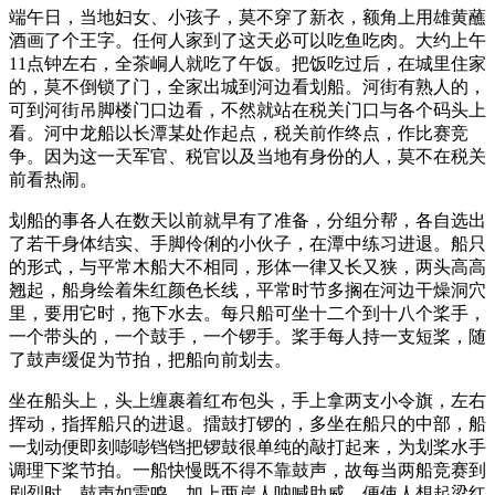
端午日，当地妇女、小孩子，莫不穿了新衣，额角上用雄黄蘸
酒画了个王字。任何人家到了这天必可以吃鱼吃肉。大约上午
11点钟左右，全茶峒人就吃了午饭。把饭吃过后，在城里住家
的，莫不倒锁了门，全家出城到河边看划船。河街有熟人的，
可到河街吊脚楼门口边看，不然就站在税关门口与各个码头上
看。河中龙船以长潭某处作起点，税关前作终点，作比赛竞
争。因为这一天军官、税官以及当地有身份的人，莫不在税关
前看热闹。
划船的事各人在数天以前就早有了准备，分组分帮，各自选出
了若干身体结实、手脚伶俐的小伙子，在潭中练习进退。船只
的形式，与平常木船大不相同，形体一律又长又狭，两头高高
翘起，船身绘着朱红颜色长线，平常时节多搁在河边干燥洞穴
里，要用它时，拖下水去。每只船可坐十二个到十八个桨手，
一个带头的，一个鼓手，一个锣手。桨手每人持一支短桨，随
了鼓声缓促为节拍，把船向前划去。
坐在船头上，头上缠裹着红布包头，手上拿两支小令旗，左右
挥动，指挥船只的进退。擂鼓打锣的，多坐在船只的中部，船
一划动便即刻嘭嘭铛铛把锣鼓很单纯的敲打起来，为划桨水手
调理下桨节拍。一船快慢既不得不靠鼓声，故每当两船竞赛到
剧烈时，鼓声如雷鸣，加上两岸人呐喊助威，便使人想起梁红