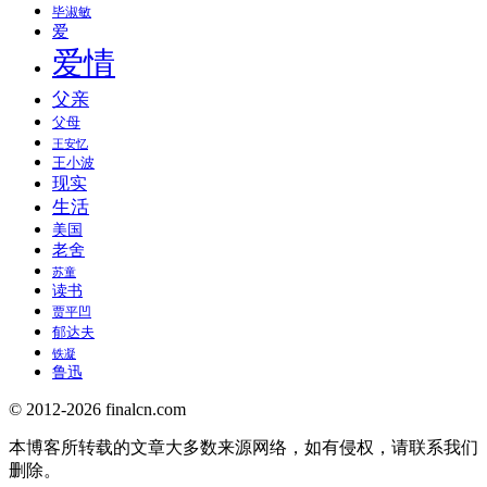
毕淑敏
爱
爱情
父亲
父母
王安忆
王小波
现实
生活
美国
老舍
苏童
读书
贾平凹
郁达夫
铁凝
鲁迅
© 2012-2026 finalcn.com
本博客所转载的文章大多数来源网络，如有侵权，请联系我们
删除。