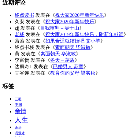
近期评论
终点读书
发表在《
祝大家2020年新年快乐
》
久安
发表在《
祝大家2020年新年快乐
》
zjj
发表在《
自我审判 – 吴千山
》
老杨
发表在《
祝大家2019年新年快乐，附新年献词
》
落落
发表在《
如果合适就结婚吧 艾小羊
》
终点书栈
发表在《
素面朝天 毕淑敏
》
黄
发表在《
素面朝天 毕淑敏
》
李富贵
发表在《
冬天 – 茅盾
》
达疯奇L
发表在《
已婚男人 苏童
》
甘谷连
发表在《
教育你的父母 梁实秋
》
标签
三毛
中国
亲情
人生
余华
冯骥才