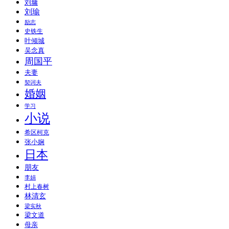
刘墉
刘瑜
励志
史铁生
叶倾城
吴念真
周国平
夫妻
契诃夫
婚姻
学习
小说
希区柯克
张小娴
日本
朋友
李娟
村上春树
林清玄
梁实秋
梁文道
母亲