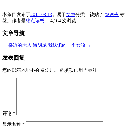
本条目发布于
2015-08-13
。属于
文章
分类，被贴了
契诃夫
标
签。
作者是
终点读书
。
4,104 次浏览
文章导航
←
桥边的老人 海明威
我认识的一个女孩
→
发表回复
您的邮箱地址不会被公开。
必填项已用
*
标注
评论
*
显示名称
*