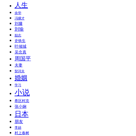
人生
余华
冯骥才
刘墉
刘瑜
励志
史铁生
叶倾城
吴念真
周国平
夫妻
契诃夫
婚姻
学习
小说
希区柯克
张小娴
日本
朋友
李娟
村上春树