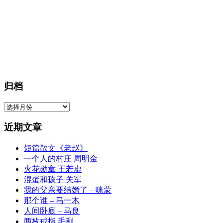
归档
归
档
近期文章
短篇散文《老赵》
一个人的村庄 周明金
火花勋章 王若虚
混蛋和孩子 关军
我的父亲要结婚了 – 咪蒙
那个谁 – 马一木
人间卧底 – 马良
两枚戒指 毛利