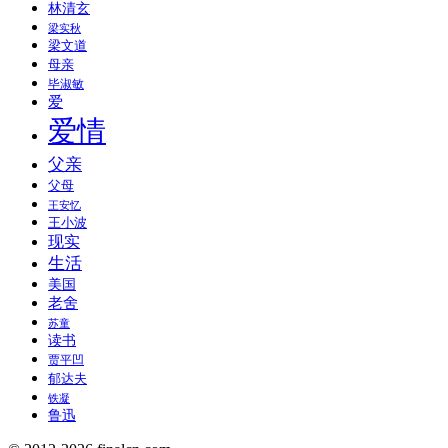
林清玄
梁实秋
梁文道
母亲
毕淑敏
爱
爱情
父亲
父母
王安忆
王小波
现实
生活
美国
老舍
苏童
读书
贾平凹
郁达夫
铁凝
鲁迅