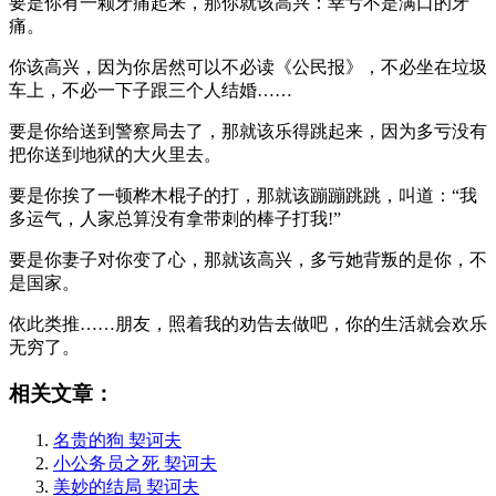
要是你有一颗牙痛起来，那你就该高兴：幸亏不是满口的牙
痛。
你该高兴，因为你居然可以不必读《公民报》，不必坐在垃圾
车上，不必一下子跟三个人结婚……
要是你给送到警察局去了，那就该乐得跳起来，因为多亏没有
把你送到地狱的大火里去。
要是你挨了一顿桦木棍子的打，那就该蹦蹦跳跳，叫道：“我
多运气，人家总算没有拿带刺的棒子打我!”
要是你妻子对你变了心，那就该高兴，多亏她背叛的是你，不
是国家。
依此类推……朋友，照着我的劝告去做吧，你的生活就会欢乐
无穷了。
相关文章：
名贵的狗 契诃夫
小公务员之死 契诃夫
美妙的结局 契诃夫