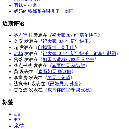
有钱 – 小饭
妈妈的钱都花在哪儿了 – 刘同
近期评论
终点读书
发表在《
祝大家2020年新年快乐
》
久安
发表在《
祝大家2020年新年快乐
》
zjj
发表在《
自我审判 – 吴千山
》
老杨
发表在《
祝大家2019年新年快乐，附新年献词
》
落落
发表在《
如果合适就结婚吧 艾小羊
》
终点书栈
发表在《
素面朝天 毕淑敏
》
黄
发表在《
素面朝天 毕淑敏
》
李富贵
发表在《
冬天 – 茅盾
》
达疯奇L
发表在《
已婚男人 苏童
》
甘谷连
发表在《
教育你的父母 梁实秋
》
标签
三毛
中国
亲情