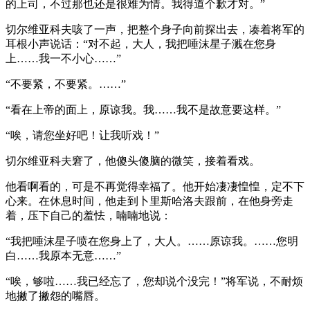
的上司，不过那也还是很难为情。我得道个歉才对。”
切尔维亚科夫咳了一声，把整个身子向前探出去，凑着将军的
耳根小声说话：“对不起，大人，我把唾沫星子溅在您身
上……我一不小心……”
“不要紧，不要紧。……”
“看在上帝的面上，原谅我。我……我不是故意要这样。”
“唉，请您坐好吧！让我听戏！”
切尔维亚科夫窘了，他傻头傻脑的微笑，接着看戏。
他看啊看的，可是不再觉得幸福了。他开始凄凄惶惶，定不下
心来。在休息时间，他走到卜里斯哈洛夫跟前，在他身旁走
着，压下自己的羞怯，喃喃地说：
“我把唾沫星子喷在您身上了，大人。……原谅我。……您明
白……我原本无意……”
“唉，够啦……我已经忘了，您却说个没完！”将军说，不耐烦
地撇了撇怨的嘴唇。