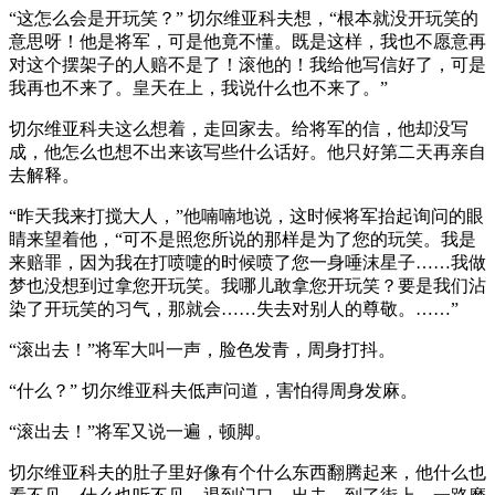
“这怎么会是开玩笑？” 切尔维亚科夫想，“根本就没开玩笑的
意思呀！他是将军，可是他竟不懂。既是这样，我也不愿意再
对这个摆架子的人赔不是了！滚他的！我给他写信好了，可是
我再也不来了。皇天在上，我说什么也不来了。”
切尔维亚科夫这么想着，走回家去。给将军的信，他却没写
成，他怎么也想不出来该写些什么话好。他只好第二天再亲自
去解释。
“昨天我来打搅大人，”他喃喃地说，这时候将军抬起询问的眼
睛来望着他，“可不是照您所说的那样是为了您的玩笑。我是
来赔罪，因为我在打喷嚏的时候喷了您一身唾沫星子……我做
梦也没想到过拿您开玩笑。我哪儿敢拿您开玩笑？要是我们沾
染了开玩笑的习气，那就会……失去对别人的尊敬。……”
“滚出去！”将军大叫一声，脸色发青，周身打抖。
“什么？” 切尔维亚科夫低声问道，害怕得周身发麻。
“滚出去！”将军又说一遍，顿脚。
切尔维亚科夫的肚子里好像有个什么东西翻腾起来，他什么也