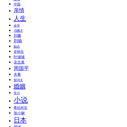
中国
亲情
人生
余华
冯骥才
刘墉
刘瑜
励志
史铁生
叶倾城
吴念真
周国平
夫妻
契诃夫
婚姻
学习
小说
希区柯克
张小娴
日本