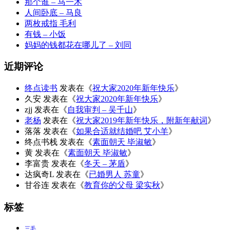
那个谁 – 马一木
人间卧底 – 马良
两枚戒指 毛利
有钱 – 小饭
妈妈的钱都花在哪儿了 – 刘同
近期评论
终点读书
发表在《
祝大家2020年新年快乐
》
久安
发表在《
祝大家2020年新年快乐
》
zjj
发表在《
自我审判 – 吴千山
》
老杨
发表在《
祝大家2019年新年快乐，附新年献词
》
落落
发表在《
如果合适就结婚吧 艾小羊
》
终点书栈
发表在《
素面朝天 毕淑敏
》
黄
发表在《
素面朝天 毕淑敏
》
李富贵
发表在《
冬天 – 茅盾
》
达疯奇L
发表在《
已婚男人 苏童
》
甘谷连
发表在《
教育你的父母 梁实秋
》
标签
三毛