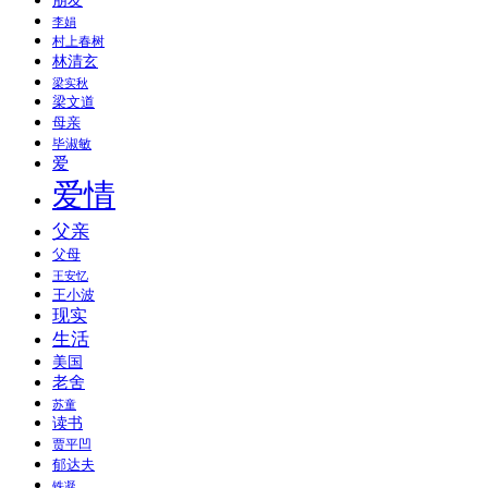
朋友
李娟
村上春树
林清玄
梁实秋
梁文道
母亲
毕淑敏
爱
爱情
父亲
父母
王安忆
王小波
现实
生活
美国
老舍
苏童
读书
贾平凹
郁达夫
铁凝