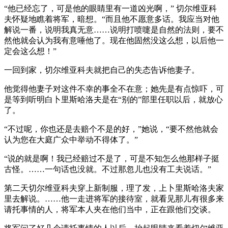
“他已经忘了，可是他的眼睛里有一道凶光啊，” 切尔维亚科
夫怀疑地瞧着将军，暗想。“而且他不愿意多话。我应当对他
解说一番，说明我真无意……说明打喷嚏是自然的法则，要不
然他就会认为我有意唾他了。现在他固然没这么想，以后他一
定会这么想！”
一回到家，切尔维亚科夫就把自己的失态告诉他妻子。
他觉得他妻子对这件不幸的事全不在意；她先是有点惊吓，可
是等到听明白卜里斯哈洛夫是在“别的”部里任职以后，就放心
了。
“不过呢，你也还是去赔个不是的好，”她说，“要不然他就会
认为您在大庭广众中举动不得体了。”
“说的就是啊！我已经赔过不是了，可是不知怎么他那样子挺
古怪。……一句话也没就。不过那忽儿也没有工夫说话。”
第二天切尔维亚科夫穿上新制服，理了发，上卜里斯哈洛夫家
里去解说。……他一走进将军的接待室，就看见那儿有很多来
请托事情的人，将军本人夹在他们当中，正在跟他们交谈。