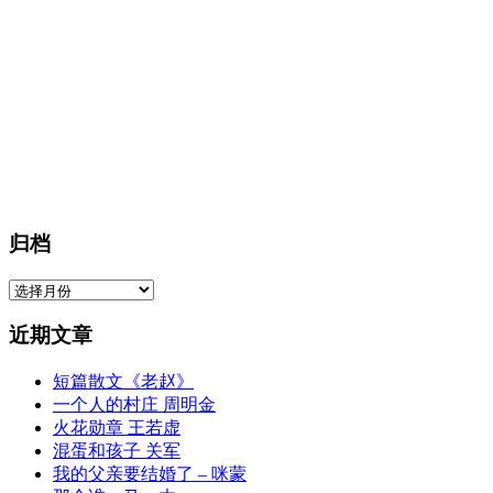
归档
归
档
近期文章
短篇散文《老赵》
一个人的村庄 周明金
火花勋章 王若虚
混蛋和孩子 关军
我的父亲要结婚了 – 咪蒙