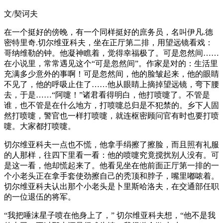
文/契诃夫
在一个挺好的傍晚，有一个同样挺好的庶务员，名叫伊凡.德
密特里奇.切尔维亚科夫，坐在正厅第二排，用望远镜看戏：
哥纳维勒的钟。他凝神瞧着，觉得幸福极了。可是忽然间……
在小说里，常常遇见这个“可是忽然间”。作家是对的：生活里
充满多少意外的事啊！可是忽然间，他的脸皱起来，他的眼睛
不见了，他的呼吸止住了……他从眼睛上摘掉望远镜，弯下腰
去，于是……“阿嚏！”诸君看得明白，他打喷嚏了。不管是
谁，也不管是在什么地方，打喷嚏总归是不犯禁的。乡下人固
然打喷嚏，警官也一样打喷嚏，就连枢密顾问官有时也要打喷
嚏。大家都打喷嚏。
切尔维亚科夫一点也不慌，他拿手绢擦了擦脸，而且照有礼服
的人那样，往四下里看一看：他的喷嚏究竟搅扰别人没有。可
是这一看，他却慌起来了。他看见坐在他前面正厅第一排的一
个小老头正在拿手套使劲擦自己的秃顶和脖子，嘴里嘟哝着。
切尔维亚科夫认出那个小老头是卜里斯哈洛夫，在交通部任职
的一位退伍的将军。
“我把唾沫星子喷在他身上了，” 切尔维亚科夫想，“他不是我