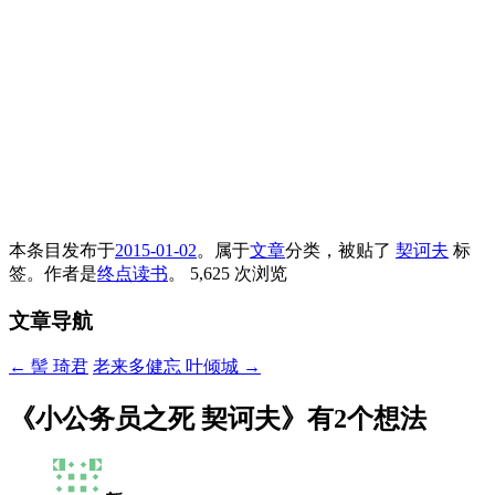
本条目发布于
2015-01-02
。属于
文章
分类，被贴了
契诃夫
标
签。
作者是
终点读书
。
5,625 次浏览
文章导航
←
髻 琦君
老来多健忘 叶倾城
→
《
小公务员之死 契诃夫
》有2个想法