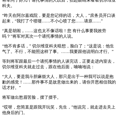
将军问了好几个请托事情的人以后，抬起眼睛来看着切尔维亚
科夫。
“昨天在阿尔嘉戏院，要是您记得的话，大人，”庶务员开口谈
起来，“我打了个喷嚏……不小心喷了您……请原……”
“真是胡闹，……这也太不像话啦！您 有什么事要我效劳
吗？”将军对其次一个请托事情的人说。
“他不肯多话，” 切尔维亚科夫暗想，脸白了；“这是说：他生
气了。不行，不能照这样了事。……我要跟他说明白才行。”
等到将军跟最后一个请托事情的人谈完话，正要走进内室去，
切尔维亚科夫就走过去，跟在他后面，喃喃地说：
“大人，要是我斗胆麻烦大人，那只是出于一种我可以说是抱
歉的感觉！……那件事不是故意做出来的，请你开恩相信我的
话才好。”
将军做出愁眉苦脸，摆了摆手。
“哎呀，您简直是跟我开玩笑，先生，”他说完，就走进去关上
他身后的门。