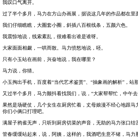
我叹口气离开。
过了半个多月，马力在方山办画展，据说这几年的作品都在里
我们仔细瞧瞧，大圏套小圈，斜插八百根线条，五颜六色。
我震惊地说，线索紊乱，很难看出谁是谁呀。
大家面面相觑，一哄而散。马力愤怒地说，呸。
只有小玉站在画前，兴奋地说，我在哪里？
马力说，你猜。
小玉掏出手机，百度着“当代艺术鉴赏”、“抽象画的解析”，站
又过半个多月，马力颤抖看找我们，说，“大家帮帮忙，中午去
果然是场硬仗，几个女生在厨房忙着，丈母娘漫不经心地跟马
你们小俩口打理吧。
满屋子鸦雀无声，只听到厨房切菜的声音，无助的马力张口结
管春缓缓站起来，说，阿姨，这样的，我酒吧生意不锗，马力