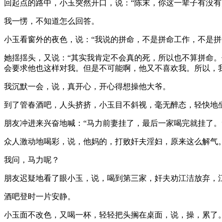
回起点的路中，小玉突然开口，说：“陈末，你这一辈子有没有
我一愣，不知道怎么回答。
小玉看窗外的夜色，说：“我说的拼命，不是拼命工作，不是
她揺揺头，又说：“其实我肯定不会真的死，所以也不算拼命
会要求他也这样对我。但是不可能啊，他又不喜欢我。所以，
我沉默一会，说，真开心，开心得想操他大爷。
到了管春酒吧，人头挤挤，小玉目不斜视，毫无醉态，轻快地
朋友冲进来兴奋地喊：“马力前妻挂了，最后一家喝完就挂了。
众人激动地喝彩，说，他妈的，打败奸夫淫妇，原来这么解气
我问，马力呢？
朋友迟疑地看了眼小玉，说，喝到第三家，奸夫劝江洁放弃，
酒吧登时一片安静。
小玉面不改色，又喝一杯，轻轻把头搁在桌面，说，操，累了