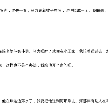
的哭声，过去一看，马力裏着被子在哭，哭得蜷成一团。我喊他
在跟老婆斗智斗勇。马力喝醉了就住在小玉家，我陪着送过去，
说，这样也不是个办法，我给他开个房间吧。
。他在岸这边落水了，我要把他送到河那岸去。河那岸有别人在