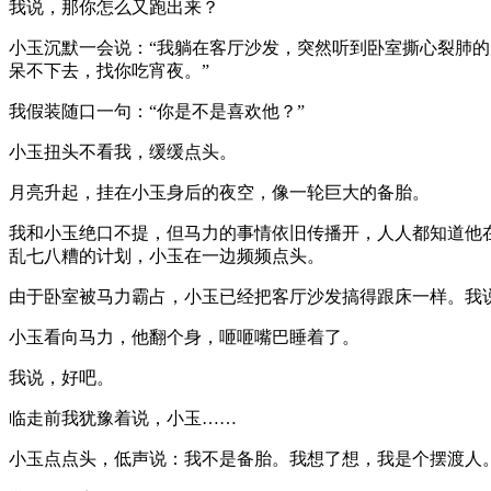
我说，那你怎么又跑出来？
小玉沉默一会说：“我躺在客厅沙发，突然听到卧室撕心裂肺
呆不下去，找你吃宵夜。”
我假装随口一句：“你是不是喜欢他？”
小玉扭头不看我，缓缓点头。
月亮升起，挂在小玉身后的夜空，像一轮巨大的备胎。
我和小玉绝口不提，但马力的事情依旧传播开，人人都知道他
乱七八糟的计划，小玉在一边频频点头。
由于卧室被马力霸占，小玉已经把客厅沙发搞得跟床一样。我
小玉看向马力，他翻个身，咂咂嘴巴睡着了。
我说，好吧。
临走前我犹豫着说，小玉……
小玉点点头，低声说：我不是备胎。我想了想，我是个摆渡人