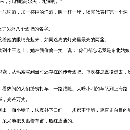
来，打酒吧高尔夫，九洞的。”
一瓶啤酒，加一杯纯的洋酒，叫一杆一球，喝完代表打完一个洞
报了另外八个酒吧的名字。
接着她的眼睛亮起来，如同迷离的灯光里最亮的两盏。
到小玉边上，她冲我偷偷一笑，说：“你们都忘记我是东北姑娘
到玛索，从玛索喝到当时还存在的传奇酒吧。每次都是直接进去
。看热闹的人们纷纷打车，一路跟随。大呼小叫的车队到上海路
城，光芒万丈。
掏出一面小镜子，认真补下口红，一步都不歪斜，笔直走向目的
，呆呆地把头贴着车窗，脸红通通的。