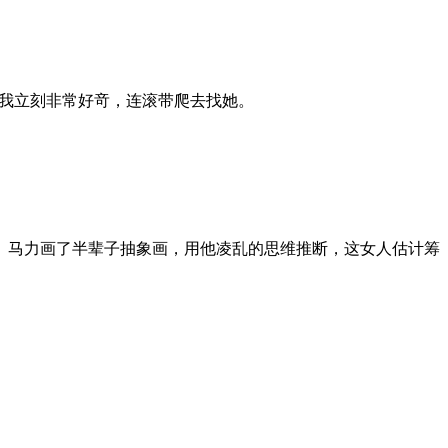
”我立刻非常好竒，连滚带爬去找她。
。马力画了半辈子抽象画，用他凌乱的思维推断，这女人估计筹