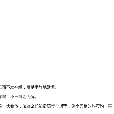
脏话不发神经，腼腆平静地活着。
靠谱，小玉当之无愧。
笑：快看他，脸这么长最后还带个拐弯，像个完整的斜弯钩，再