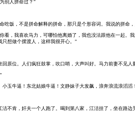
为别人拼命过？”
拼命吃饭，不是拼命解释的拼命，那只是个形容词。我说的拼命，
。你看，我喜欢马力，可哪怕他离婚了，我也没法跟他在一起。
我只想做个摆渡人，这样我很开心。”
坐回原位。人们疯狂鼓掌，吹口哨，大声叫好。马力前妻不见人
”
。小玉牛逼！东北姑娘牛逼！文静妹子大发飙，浪奔浪流浪滔滔
江洁不肯，奸夫一个人跑了。喝到第八家，江洁挂了，坐在路边
。