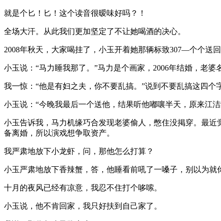
就是个匕！匕！这个读音很暧味好吗？！
全场大汗。从此我们更加坚定了不让她喝酒的决心。
2008年秋天，大家喝挂了，小玉开着她那辆标致307—个个
小玉说：“马力睡我那了。”马力是个画家，2006年结婚，老婆
我一惊：“他是有妇之夫，你不要乱搞。”说到不要乱搞这四个
小玉说：“今晚我最后一个送他，结果听他嘟嚷半天，原来江洁
小玉告诉我，马力机缘巧合发现老婆偷人，憋住没掲穿。最近
备离婚，所以演戏想争取资产。
我严肃地放下小龙虾，问，那他怎么打算？
小玉严肃地放下香辣蟹，答，他睡看前吼了一嗓子，别以为就
十月的夜风已经有凉意，我忍不住打个哆嗦。
小玉说，他不肯回家，我只好扶到自己家了。