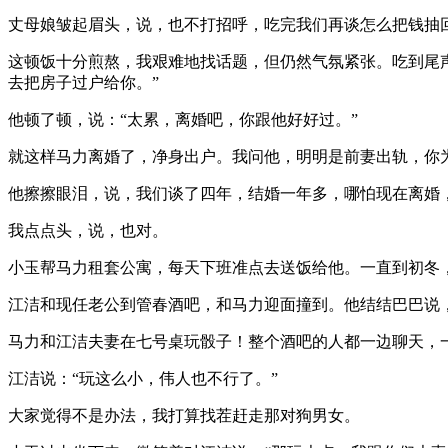
丈母娘皱起眉头，说，也不打招呼，吃完我们再谈怎么把钱抽
这顿饭十分煎熬，我艰难地找话题，但仍然气氛紧张。吃到尾
去把房子过户给你。”
他顿了顿，说：“太累，离婚吧，你跟他好好过。”
就这样马力离婚了，净身出户。我问他，明明是前妻出轨，你
他擦擦眼泪，说，我们谈了四年，结婚一年多，哪怕现在离婚
我点点头，说，也对。
小玉帮马力租套公寓，每天下班准点去送饭给他。一直到初冬
江洁和现任老公到管春酒吧，和马力迎面撞到。他结结巴巴说，
马力和江洁夫妻在七号桌玩骰子！整个酒吧的人都一边聊天，
江洁说：“玩这么小，伟人也不行了。”
大家觉得不是办法，我打算找茬赶走那对狗男女。