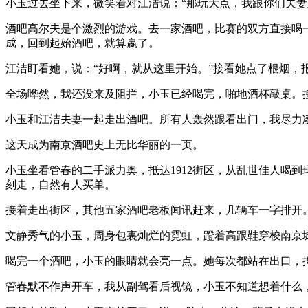
小玉过去坐下来，微笑着对江洁说：“那玩大点，我跟你们夫妻
酒吧高尔夫是个激烈的游戏。去一家酒吧，比赛的双方直接喝
成，回到起始酒吧，就算嬴了。
江洁盯看她，说：“好啊，就从这里开始。”接看她点了根烟，
全场哗然，我还没来及阻拦，小玉已经喝完，啪地酒杯敲桌。
小玉和江洁夫妻一起走出酒吧。所有人轰然跟看出门，我尽力凑
这天成为南京酒吧史上无比华丽的一页。
小玉坐看管春的二手派力奥，抵达1912街区，从乱世佳人喝
刻走，自然有人买单。
接着走出街区，其他五家酒吧老板闻讯赶来，几辆车一字排开
文静秀气的小玉，周身包裏灿烂的霓虹，蹬着高跟鞋穿梭南京
喝完一个酒吧，小玉的眼睛就会亮一点。她每次都站在出口，
管春默不作声开车，我从副驾看后视镜，小玉不知道想着什么