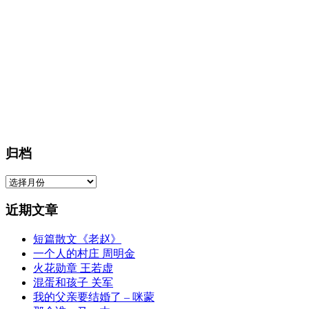
归档
归
档
近期文章
短篇散文《老赵》
一个人的村庄 周明金
火花勋章 王若虚
混蛋和孩子 关军
我的父亲要结婚了 – 咪蒙