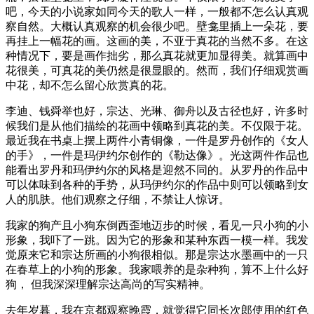
吧，今天的小说家如同今天的歌人一样，一般都不怎么认真观
察自然。大概认真观察的机会很少吧。壁龛里插上一朵花，要
再挂上一幅花的画。这画的美，不亚于真花的当然不多。在这
种情况下，要是画作拙劣，那么真花就更加显得美。就算画中
花很美，可真花的美仍然是很显眼的。然而，我们仔细观赏画
中花，却不怎么留心欣赏真的花。
李迪、钱舜举也好，宗达、光琳、御舟以及古径也好，许多时
候我们是从他们描绘的花画中领略到真花的美。不仅限于花。
最近我在书桌上摆上两件小青铜像，一件是罗丹创作的《女人
的手》，一件是玛伊约尔创作的《勒达像》。光这两件作品也
能看出罗丹和玛伊约尔的风格是迎然不同的。从罗丹的作品中
可以体味到各种的手势，从玛伊约尔的作品中则可以领略到女
人的肌肤。他们观察之仔细，不禁让人惊讶。
我家的狗产且小狗东倒西歪地迈步的时候，看见一只小狗的小
形象，我吓了一跳。因为它的形象和某种东西一模一样。我发
觉原来它和宗达所画的小狗很相似。那是宗达水墨画中的一只
在春草上的小狗的形象。我家喂养的是杂种狗，算不上什么好
狗， 但我深深理解宗达高尚的写实精神。
去年岁暮，我在京都观察晚霞，就觉得它同长次郎使用的红色