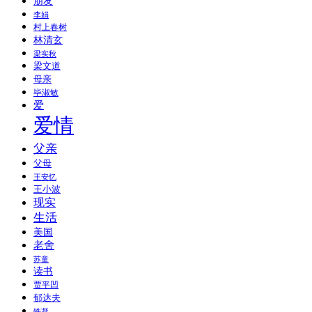
朋友
李娟
村上春树
林清玄
梁实秋
梁文道
母亲
毕淑敏
爱
爱情
父亲
父母
王安忆
王小波
现实
生活
美国
老舍
苏童
读书
贾平凹
郁达夫
铁凝