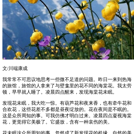
文/川端康成
我常常不可思议地思考一些微不足道的问题。昨日一来到热海
的旅馆，旅馆的人拿来了与壁龛里的花不同的海棠花。我太劳
顿，早早就人睡了。凌晨四点醒来，发现海棠花未眠。
发现花未眠，我大吃一惊。有葫芦花和夜来香，也有牵牛花和
合欢花，这些花差不多都是昼夜绽放的。花在夜间是不眠的。
这是众所周知的事。可我仿佛才明白过来。凌晨四点凝视海棠
花，更觉得它美极了。它盛放，含有一种哀伤的美。
花未眠这众所周知的事，忽然成了新发现花的机缘。自然的美