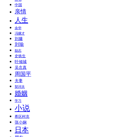
中国
亲情
人生
余华
冯骥才
刘墉
刘瑜
励志
史铁生
叶倾城
吴念真
周国平
夫妻
契诃夫
婚姻
学习
小说
希区柯克
张小娴
日本