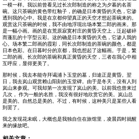
一模一样。我以前曾看见过长次郎制造的称之为夕暮的名茶
碗。这只茶碗的黄色带红釉子，的确是日本黄昏的天色，它渗
透到我的心中。我是在京都仰望真正的天空才想起茶碗来的。
观赏这只茶碗的时候，我不由地浮现出场本繁二郎的画来。那
是一幅小画。画的是在荒原寂寞村庄的黄昏天空上，泛起破碎
而蓬乱的十字型云彩。这的确是日本黄昏的天色，它渗人我的
心。场本繁二郎画的霞彩，同长次郎制造的茶碗的颜色，都是
日本色彩。在日暮时分的京都，我也想起了这幅画。于是，繁
二郎的画、长次郎的茶碗和真正黄昏的天空，三者在我心中相
互呼应，显得更美了。
那时候，我去本能寺拜谒浦卜玉堂的墓，归途正是黄昏。翌
日，我去岚山观赏赖山阳刻的玉堂碑。由于是冬天，没有人到
岚山来参观。可我却第一次发现了岚山的美。以前我也曾来过
几次， 作为一般的名胜，我没有很好地欣赏它的美。岚山总
是美的。自然总是美的。不过，有时候，这种美只是某些人看
到罢了。
我之发现花未眠，大概也是我独自住在旅馆里，凌晨四时就醒
来的缘故吧。
相关文章：