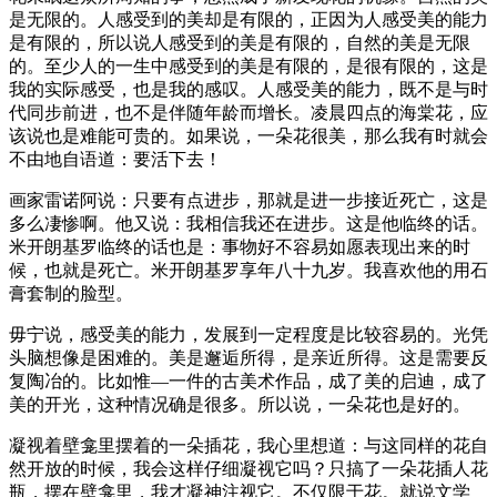
是无限的。人感受到的美却是有限的，正因为人感受美的能力
是有限的，所以说人感受到的美是有限的，自然的美是无限
的。至少人的一生中感受到的美是有限的，是很有限的，这是
我的实际感受，也是我的感叹。人感受美的能力，既不是与时
代同步前进，也不是伴随年龄而增长。凌晨四点的海棠花，应
该说也是难能可贵的。如果说，一朵花很美，那么我有时就会
不由地自语道：要活下去！
画家雷诺阿说：只要有点进步，那就是进一步接近死亡，这是
多么凄惨啊。他又说：我相信我还在进步。这是他临终的话。
米开朗基罗临终的话也是：事物好不容易如愿表现出来的时
候，也就是死亡。米开朗基罗享年八十九岁。我喜欢他的用石
膏套制的脸型。
毋宁说，感受美的能力，发展到一定程度是比较容易的。光凭
头脑想像是困难的。美是邂逅所得，是亲近所得。这是需要反
复陶冶的。比如惟—一件的古美术作品，成了美的启迪，成了
美的开光，这种情况确是很多。所以说，一朵花也是好的。
凝视着壁龛里摆着的一朵插花，我心里想道：与这同样的花自
然开放的时候，我会这样仔细凝视它吗？只搞了一朵花插人花
瓶，摆在壁龛里，我才凝神注视它。不仅限于花。就说文学