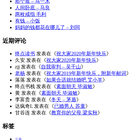
那个谁 – 马一木
人间卧底 – 马良
两枚戒指 毛利
有钱 – 小饭
妈妈的钱都花在哪儿了 – 刘同
近期评论
终点读书
发表在《
祝大家2020年新年快乐
》
久安
发表在《
祝大家2020年新年快乐
》
zjj
发表在《
自我审判 – 吴千山
》
老杨
发表在《
祝大家2019年新年快乐，附新年献词
》
落落
发表在《
如果合适就结婚吧 艾小羊
》
终点书栈
发表在《
素面朝天 毕淑敏
》
黄
发表在《
素面朝天 毕淑敏
》
李富贵
发表在《
冬天 – 茅盾
》
达疯奇L
发表在《
已婚男人 苏童
》
甘谷连
发表在《
教育你的父母 梁实秋
》
标签
三毛