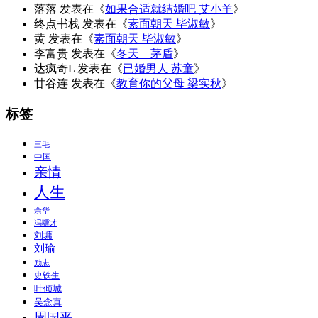
落落
发表在《
如果合适就结婚吧 艾小羊
》
终点书栈
发表在《
素面朝天 毕淑敏
》
黄
发表在《
素面朝天 毕淑敏
》
李富贵
发表在《
冬天 – 茅盾
》
达疯奇L
发表在《
已婚男人 苏童
》
甘谷连
发表在《
教育你的父母 梁实秋
》
标签
三毛
中国
亲情
人生
余华
冯骥才
刘墉
刘瑜
励志
史铁生
叶倾城
吴念真
周国平