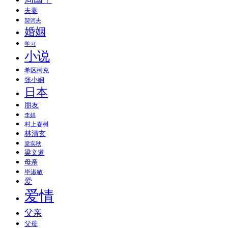
夫妻
契诃夫
婚姻
学习
小说
希区柯克
张小娴
日本
朋友
李娟
村上春树
林清玄
梁实秋
梁文道
母亲
毕淑敏
爱
爱情
父亲
父母