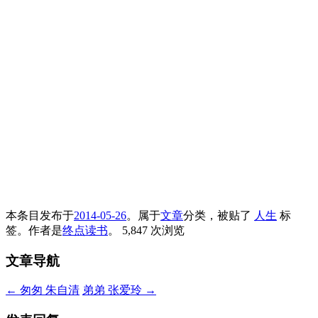
本条目发布于
2014-05-26
。属于
文章
分类，被贴了
人生
标
签。
作者是
终点读书
。
5,847 次浏览
文章导航
←
匆匆 朱自清
弟弟 张爱玲
→