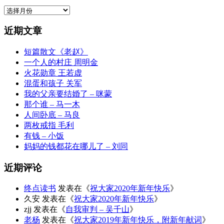
归
档
近期文章
短篇散文《老赵》
一个人的村庄 周明金
火花勋章 王若虚
混蛋和孩子 关军
我的父亲要结婚了 – 咪蒙
那个谁 – 马一木
人间卧底 – 马良
两枚戒指 毛利
有钱 – 小饭
妈妈的钱都花在哪儿了 – 刘同
近期评论
终点读书
发表在《
祝大家2020年新年快乐
》
久安
发表在《
祝大家2020年新年快乐
》
zjj
发表在《
自我审判 – 吴千山
》
老杨
发表在《
祝大家2019年新年快乐，附新年献词
》