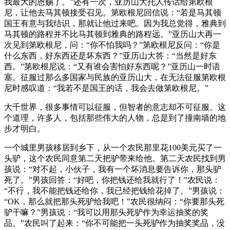
我最大的恩赐了。”还有一次，亚历山大托人传话给第欧根
尼，让他去马其顿接受召见。第欧根尼回信说：“若是马其顿
国王有意与我结识，那就让他过来吧。因为我总觉得，雅典到
马其顿的路程并不比马其顿到雅典的路程远。”亚历山大再一
次见到第欧根尼，问：“你不怕我吗？”第欧根尼反问：“你是
什么东西，好东西还是坏东西？”亚历山大答：“当然是好东
西。”第欧根尼说：“又有谁会害怕好东西呢？”亚历山一时语
塞。征服过那么多国家与民族的亚历山大，在无法征服第欧根
尼时感叹道：“我若不是国王的话，我会去做第欧根尼。”
大千世界，很多事情可以征服，但智者的意志却不可征服。这
个道理，许多人，包括那些伟大的人物，总是到了撞南墙的地
步才明白。
一个城里男孩移居到乡下，从一个农民那里花100美元买了一
头驴，这个农民同意第二天把驴带来给他。第二天农民找到男
孩说：“对不起，小伙子，我有一个坏消息要告诉你，那头驴
死了。”男孩回答：“好吧，你把钱还给我就行了！”农民说：
“不行，我不能把钱还给你，我已经把钱给花掉了。”男孩说：
“OK，那么就把那头死驴给我吧！”农民很纳闷：“你要那头死
驴干嘛？”男孩说：“我可以用那头死驴作为幸运抽奖的奖
品。”农民叫了起来：“你不可能把一头死驴作为抽奖奖品，没