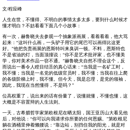
文/程应峰
人生在世，不懂得、不明白的事情太多太多，要到什么时候才
懂才明白？不妨看看下面几个小故事：
有一次，赫鲁晓夫去参观一个抽象派画展，看着看着，他大骂
起来：“这叫什么画，一头驴子用它的尾巴可以画得比这更
好。”他把负责画展的恩斯特叫来臭训一顿。不料，恩斯特也
不是省油的灯，当面顶撞说：“你不是艺术批评家，也不懂美
学，你对美术作品一窃不通。”赫鲁晓夫自然不理会这个，反
而说出一番令人瞠目结舌的真心话来：“当我是一名矿工时，
我不懂；当我是一名党的低级官员时，我不懂；当我在往上爬
的各级阶梯上时，我不懂。但今天，我是总理，是党的领袖，
因此，我现在当然懂得，不是吗？”
位高权重了，说出来的话有份量了，说懂就懂，不懂也懂，这
大概是不容置辩的人生法则。
一天，古希腊哲学家第欧根尼在晒太阳，国王亚历山大看见他
后，对他说：“你可以向我请求你所要的任何恩赐。”第欧根尼
躺在酒桶里伸着懒腰说：“靠边站，别挡住我的阳光，就是对