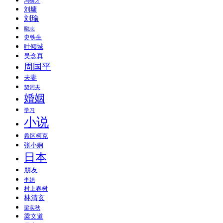
冯骥才
刘墉
刘瑜
励志
史铁生
叶倾城
吴念真
周国平
夫妻
契诃夫
婚姻
学习
小说
希区柯克
张小娴
日本
朋友
李娟
村上春树
林清玄
梁实秋
梁文道