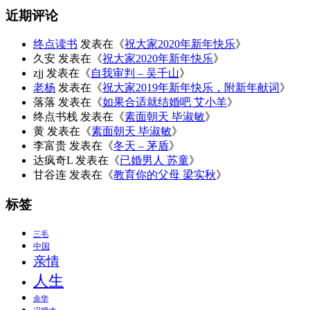
近期评论
终点读书
发表在《
祝大家2020年新年快乐
》
久安
发表在《
祝大家2020年新年快乐
》
zjj
发表在《
自我审判 – 吴千山
》
老杨
发表在《
祝大家2019年新年快乐，附新年献词
》
落落
发表在《
如果合适就结婚吧 艾小羊
》
终点书栈
发表在《
素面朝天 毕淑敏
》
黄
发表在《
素面朝天 毕淑敏
》
李富贵
发表在《
冬天 – 茅盾
》
达疯奇L
发表在《
已婚男人 苏童
》
甘谷连
发表在《
教育你的父母 梁实秋
》
标签
三毛
中国
亲情
人生
余华