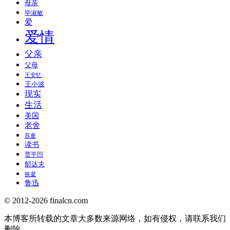
母亲
毕淑敏
爱
爱情
父亲
父母
王安忆
王小波
现实
生活
美国
老舍
苏童
读书
贾平凹
郁达夫
铁凝
鲁迅
© 2012-2026 finalcn.com
本博客所转载的文章大多数来源网络，如有侵权，请联系我们
删除。