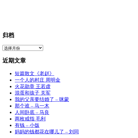
归档
归
档
近期文章
短篇散文《老赵》
一个人的村庄 周明金
火花勋章 王若虚
混蛋和孩子 关军
我的父亲要结婚了 – 咪蒙
那个谁 – 马一木
人间卧底 – 马良
两枚戒指 毛利
有钱 – 小饭
妈妈的钱都花在哪儿了 – 刘同