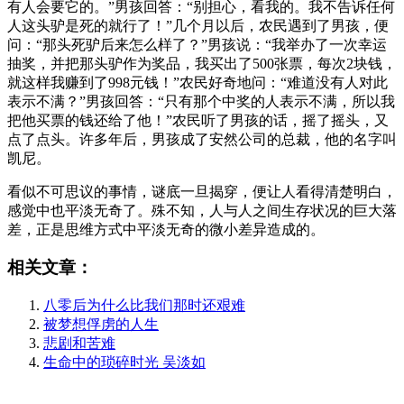
有人会要它的。”男孩回答：“别担心，看我的。我不告诉任何
人这头驴是死的就行了！”几个月以后，农民遇到了男孩，便
问：“那头死驴后来怎么样了？”男孩说：“我举办了一次幸运
抽奖，并把那头驴作为奖品，我买出了500张票，每次2块钱，
就这样我赚到了998元钱！”农民好奇地问：“难道没有人对此
表示不满？”男孩回答：“只有那个中奖的人表示不满，所以我
把他买票的钱还给了他！”农民听了男孩的话，摇了摇头，又
点了点头。许多年后，男孩成了安然公司的总裁，他的名字叫
凯尼。
看似不可思议的事情，谜底一旦揭穿，便让人看得清楚明白，
感觉中也平淡无奇了。殊不知，人与人之间生存状况的巨大落
差，正是思维方式中平淡无奇的微小差异造成的。
相关文章：
八零后为什么比我们那时还艰难
被梦想俘虏的人生
悲剧和苦难
生命中的琐碎时光 吴淡如