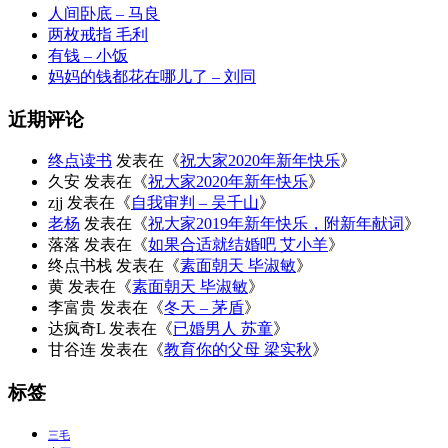
人间卧底 – 马良
两枚戒指 毛利
有钱 – 小饭
妈妈的钱都花在哪儿了 – 刘同
近期评论
终点读书
发表在《
祝大家2020年新年快乐
》
久安
发表在《
祝大家2020年新年快乐
》
zjj
发表在《
自我审判 – 吴千山
》
老杨
发表在《
祝大家2019年新年快乐，附新年献词
》
落落
发表在《
如果合适就结婚吧 艾小羊
》
终点书栈
发表在《
素面朝天 毕淑敏
》
黄
发表在《
素面朝天 毕淑敏
》
李富贵
发表在《
冬天 – 茅盾
》
达疯奇L
发表在《
已婚男人 苏童
》
甘谷连
发表在《
教育你的父母 梁实秋
》
标签
三毛