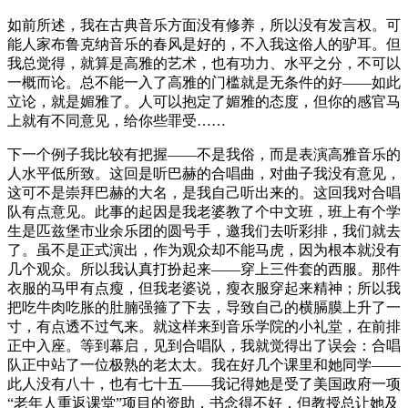
如前所述，我在古典音乐方面没有修养，所以没有发言权。可
能人家布鲁克纳音乐的春风是好的，不入我这俗人的驴耳。但
我总觉得，就算是高雅的艺术，也有功力、水平之分，不可以
一概而论。总不能一入了高雅的门槛就是无条件的好——如此
立论，就是媚雅了。人可以抱定了媚雅的态度，但你的感官马
上就有不同意见，给你些罪受……
下一个例子我比较有把握——不是我俗，而是表演高雅音乐的
人水平低所致。这回是听巴赫的合唱曲，对曲子我没有意见，
这可不是崇拜巴赫的大名，是我自己听出来的。这回我对合唱
队有点意见。此事的起因是我老婆教了个中文班，班上有个学
生是匹兹堡市业余乐团的圆号手，邀我们去听彩排，我们就去
了。虽不是正式演出，作为观众却不能马虎，因为根本就没有
几个观众。所以我认真打扮起来——穿上三件套的西服。那件
衣服的马甲有点瘦，但我老婆说，瘦衣服穿起来精神；所以我
把吃牛肉吃胀的肚腩强箍了下去，导致自己的横膈膜上升了一
寸，有点透不过气来。就这样来到音乐学院的小礼堂，在前排
正中入座。等到幕启，见到合唱队，我就觉得出了误会：合唱
队正中站了一位极熟的老太太。我在好几个课里和她同学——
此人没有八十，也有七十五——我记得她是受了美国政府一项
“老年人重返课堂”项目的资助，书念得不好，但教授总让她及