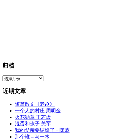
归档
归
档
近期文章
短篇散文《老赵》
一个人的村庄 周明金
火花勋章 王若虚
混蛋和孩子 关军
我的父亲要结婚了 – 咪蒙
那个谁 – 马一木