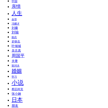
中国
亲情
人生
余华
冯骥才
刘墉
刘瑜
励志
史铁生
叶倾城
吴念真
周国平
夫妻
契诃夫
婚姻
学习
小说
希区柯克
张小娴
日本
朋友