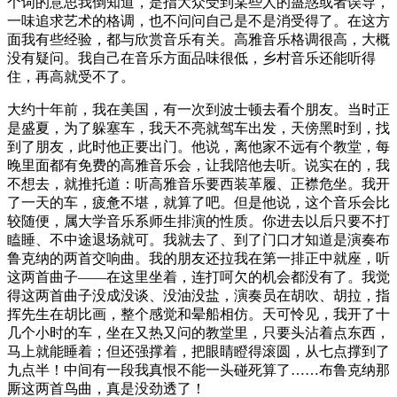
个词的意思我倒知道，是指大众受到某些人的蛊惑或者误导，
一味追求艺术的格调，也不问问自己是不是消受得了。在这方
面我有些经验，都与欣赏音乐有关。高雅音乐格调很高，大概
没有疑问。我自己在音乐方面品味很低，乡村音乐还能听得
住，再高就受不了。
大约十年前，我在美国，有一次到波士顿去看个朋友。当时正
是盛夏，为了躲塞车，我天不亮就驾车出发，天傍黑时到，找
到了朋友，此时他正要出门。他说，离他家不远有个教堂，每
晚里面都有免费的高雅音乐会，让我陪他去听。说实在的，我
不想去，就推托道：听高雅音乐要西装革履、正襟危坐。我开
了一天的车，疲惫不堪，就算了吧。但是他说，这个音乐会比
较随便，属大学音乐系师生排演的性质。你进去以后只要不打
瞌睡、不中途退场就可。我就去了、到了门口才知道是演奏布
鲁克纳的两首交响曲。我的朋友还拉我在第一排正中就座，听
这两首曲子——在这里坐着，连打呵欠的机会都没有了。我觉
得这两首曲子没成没谈、没油没盐，演奏员在胡吹、胡拉，指
挥先生在胡比画，整个感觉和晕船相仿。天可怜见，我开了十
几个小时的车，坐在又热又问的教堂里，只要头沾着点东西，
马上就能睡着；但还强撑着，把眼睛瞪得滚圆，从七点撑到了
九点半！中间有一段我真恨不能一头碰死算了……布鲁克纳那
厮这两首鸟曲，真是没劲透了！