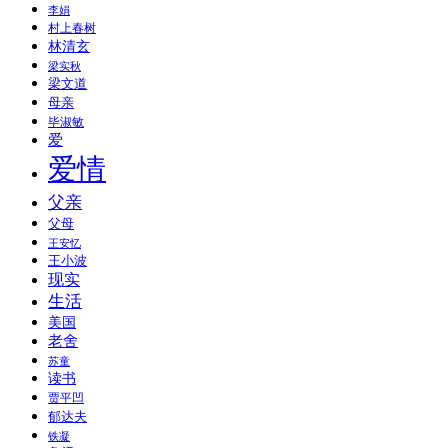
李娟
村上春树
林清玄
梁实秋
梁文道
母亲
毕淑敏
爱
爱情
父亲
父母
王安忆
王小波
现实
生活
美国
老舍
苏童
读书
贾平凹
郁达夫
铁凝