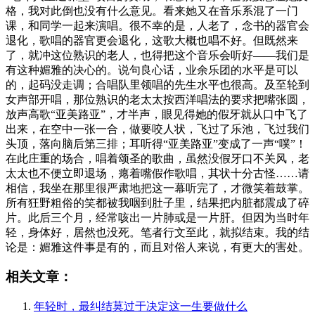
格，我对此倒也没有什么意见。看来她又在音乐系混了一门
课，和同学一起来演唱。很不幸的是，人老了，念书的器官会
退化，歌唱的器官更会退化，这歌大概也唱不好。但既然来
了，就冲这位熟识的老人，也得把这个音乐会听好——我们是
有这种媚雅的决心的。说句良心话，业余乐团的水平是可以
的，起码没走调；合唱队里领唱的先生水平也很高。及至轮到
女声部开唱，那位熟识的老太太按西洋唱法的要求把嘴张圆，
放声高歌“亚美路亚”，才半声，眼见得她的假牙就从口中飞了
出来，在空中一张一合，做要咬人状，飞过了乐池，飞过我们
头顶，落向脑后第三排；耳听得“亚美路亚”变成了一声“噗”！
在此庄重的场合，唱着颂圣的歌曲，虽然没假牙口不关风，老
太太也不便立即退场，瘪着嘴假作歌唱，其状十分古怪……请
相信，我坐在那里很严肃地把这一幕听完了，才微笑着鼓掌。
所有狂野粗俗的笑都被我咽到肚子里，结果把内脏都震成了碎
片。此后三个月，经常咳出一片肺或是一片肝。但因为当时年
轻，身体好，居然也没死。笔者行文至此，就拟结束。我的结
论是：媚雅这件事是有的，而且对俗人来说，有更大的害处。
相关文章：
年轻时，最纠结莫过于决定这一生要做什么