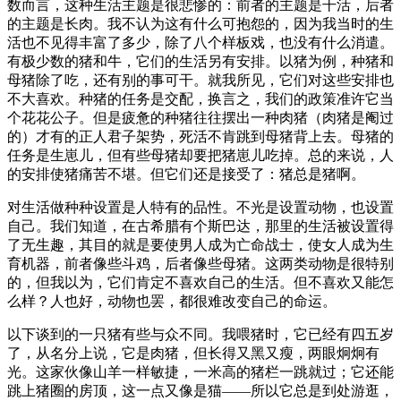
数而言，这种生活主题是很悲惨的：前者的主题是干活，后者
的主题是长肉。我不认为这有什么可抱怨的，因为我当时的生
活也不见得丰富了多少，除了八个样板戏，也没有什么消遣。
有极少数的猪和牛，它们的生活另有安排。以猪为例，种猪和
母猪除了吃，还有别的事可干。就我所见，它们对这些安排也
不大喜欢。种猪的任务是交配，换言之，我们的政策准许它当
个花花公子。但是疲惫的种猪往往摆出一种肉猪（肉猪是阉过
的）才有的正人君子架势，死活不肯跳到母猪背上去。母猪的
任务是生崽儿，但有些母猪却要把猪崽儿吃掉。总的来说，人
的安排使猪痛苦不堪。但它们还是接受了：猪总是猪啊。
对生活做种种设置是人特有的品性。不光是设置动物，也设置
自己。我们知道，在古希腊有个斯巴达，那里的生活被设置得
了无生趣，其目的就是要使男人成为亡命战士，使女人成为生
育机器，前者像些斗鸡，后者像些母猪。这两类动物是很特别
的，但我以为，它们肯定不喜欢自己的生活。但不喜欢又能怎
么样？人也好，动物也罢，都很难改变自己的命运。
以下谈到的一只猪有些与众不同。我喂猪时，它已经有四五岁
了，从名分上说，它是肉猪，但长得又黑又瘦，两眼炯炯有
光。这家伙像山羊一样敏捷，一米高的猪栏一跳就过；它还能
跳上猪圈的房顶，这一点又像是猫——所以它总是到处游逛，