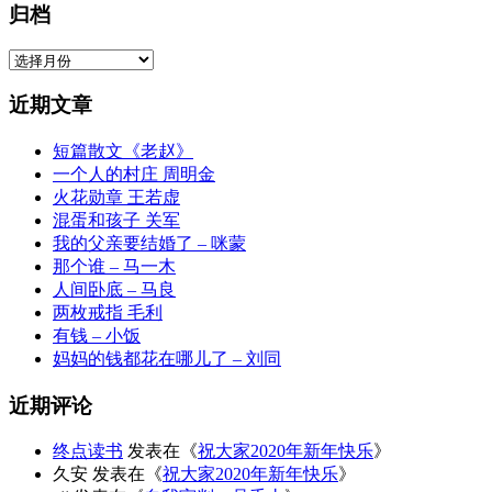
归档
归
档
近期文章
短篇散文《老赵》
一个人的村庄 周明金
火花勋章 王若虚
混蛋和孩子 关军
我的父亲要结婚了 – 咪蒙
那个谁 – 马一木
人间卧底 – 马良
两枚戒指 毛利
有钱 – 小饭
妈妈的钱都花在哪儿了 – 刘同
近期评论
终点读书
发表在《
祝大家2020年新年快乐
》
久安
发表在《
祝大家2020年新年快乐
》