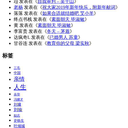
zjj
发表在《
自我审判 – 吴千山
》
老杨
发表在《
祝大家2019年新年快乐，附新年献词
》
落落
发表在《
如果合适就结婚吧 艾小羊
》
终点书栈
发表在《
素面朝天 毕淑敏
》
黄
发表在《
素面朝天 毕淑敏
》
李富贵
发表在《
冬天 – 茅盾
》
达疯奇L
发表在《
已婚男人 苏童
》
甘谷连
发表在《
教育你的父母 梁实秋
》
标签
三毛
中国
亲情
人生
余华
冯骥才
刘墉
刘瑜
励志
史铁生
叶倾城