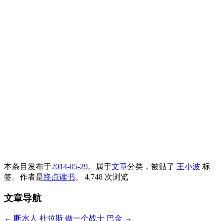
本条目发布于
2014-05-29
。属于
文章
分类，被贴了
王小波
标
签。
作者是
终点读书
。
4,748 次浏览
文章导航
←
断水人 杜拉斯
做一个战士 巴金
→