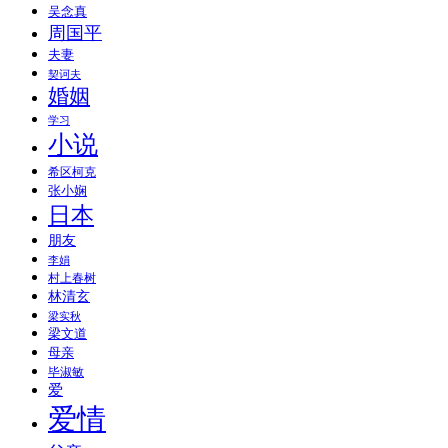
吴念真
周国平
夫妻
契诃夫
婚姻
学习
小说
希区柯克
张小娴
日本
朋友
李娟
村上春树
林清玄
梁实秋
梁文道
母亲
毕淑敏
爱
爱情