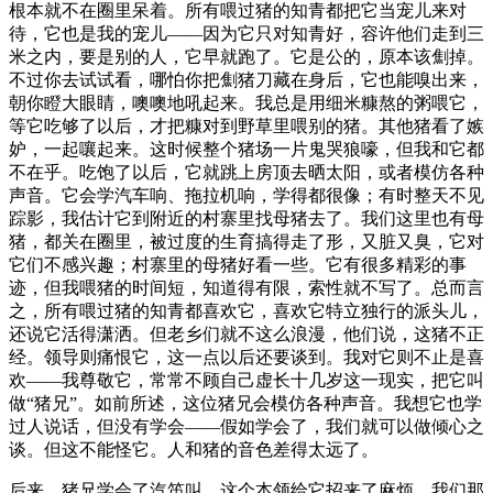
根本就不在圈里呆着。所有喂过猪的知青都把它当宠儿来对
待，它也是我的宠儿——因为它只对知青好，容许他们走到三
米之内，要是别的人，它早就跑了。它是公的，原本该劁掉。
不过你去试试看，哪怕你把劁猪刀藏在身后，它也能嗅出来，
朝你瞪大眼睛，噢噢地吼起来。我总是用细米糠熬的粥喂它，
等它吃够了以后，才把糠对到野草里喂别的猪。其他猪看了嫉
妒，一起嚷起来。这时候整个猪场一片鬼哭狼嚎，但我和它都
不在乎。吃饱了以后，它就跳上房顶去晒太阳，或者模仿各种
声音。它会学汽车响、拖拉机响，学得都很像；有时整天不见
踪影，我估计它到附近的村寨里找母猪去了。我们这里也有母
猪，都关在圈里，被过度的生育搞得走了形，又脏又臭，它对
它们不感兴趣；村寨里的母猪好看一些。它有很多精彩的事
迹，但我喂猪的时间短，知道得有限，索性就不写了。总而言
之，所有喂过猪的知青都喜欢它，喜欢它特立独行的派头儿，
还说它活得潇洒。但老乡们就不这么浪漫，他们说，这猪不正
经。领导则痛恨它，这一点以后还要谈到。我对它则不止是喜
欢——我尊敬它，常常不顾自己虚长十几岁这一现实，把它叫
做“猪兄”。如前所述，这位猪兄会模仿各种声音。我想它也学
过人说话，但没有学会——假如学会了，我们就可以做倾心之
谈。但这不能怪它。人和猪的音色差得太远了。
后来，猪兄学会了汽笛叫，这个本领给它招来了麻烦。我们那