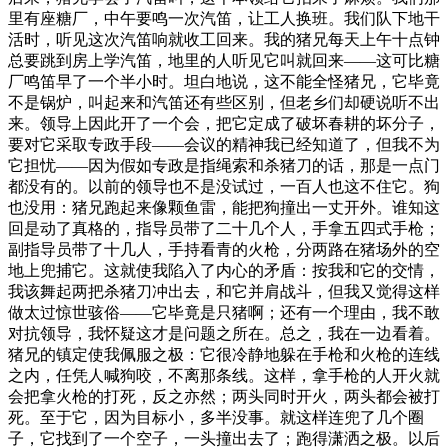
里有座糖厂，中午要鸣一次汽笛，让工人换班。我们队下地干
活时，听见这次汽笛响就收工回来。我的猪兄每天上午十点钟
总要跳到房上学汽笛，地里的人听见它叫就回来——这可比糖
厂鸣笛早了一个半小时。坦白地说，这不能全怪猪兄，它毕竟
不是锅炉，叫起来和汽笛还有些区别，但老乡们却硬说听不出
来。领导上因此开了一个会，把它定成了破坏春耕的坏分子，
要对它采取专政手段——会议的精神我已经知道了，但我不为
它担忧——因为假如专政是指绳索和杀猪刀的话，那是一点门
都没有的。以前的领导也不是没试过，一百人也这不住它。狗
也没用：猪兄跑起来像颗鱼雷，能把狗撞出一丈开外。谁知这
回是动了真格的，指导员带了二十几个人，手拿五四式手枪；
副指导员带了十几人，手持看青的火枪，分两路在猪场外的空
地上兜捕它。这就使我陷入了内心的矛盾：按我和它的交情，
我该舞起两把杀猪刀冲出去，和它并肩战斗，但我又觉得这样
做太过惊世骇俗——它毕竟是只猪啊；还有一个理由，我不敢
对抗领导，我怀疑这才是问题之所在。总之，我在一边看着。
猪兄的镇定使我佩服之极：它很冷静地躲在手枪和火枪的连线
之内，任凭人喊狗咬，不离那条线。这样，拿手枪的人开火就
会把拿火枪的打死，反之亦然；两头同时开火，两头都会被打
死。至于它，因为目标小，多半没事。就这样连兜了几个圈
子，它找到了一个空子，一头撞出去了；跑得潇洒之极。以后