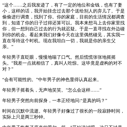
“这个……之后我发迹了，有了一定的地位和金钱，也有了妻
小，这样的话，我开始挂念过去那个送给别人的弃儿了。于是
偷偷进行调查，找到了你。你的家庭，目前的生活情况都调查
到，知道了你的日子过得还算可以。我本来想马上去你家里找
你，但一想到自己过去的行为就迟疑。于是一直寻找在外边碰
到你的机会。看起来我们好像今天在这里偶然碰见，其实我一
直在等待这个时机。现在我坦白一切，我就是你的亲生父
亲。”
年轻男子直眨眼，慢慢地喘了口气。然后慌慌张张地摇摇
头。”我差一点就相信了，真叫人吃惊。这毕竟是虚构的对不
对？”
“会有可能性的。”中年男子的神色显得认真起来。
年轻男子摇着头，无声地笑笑。”怎么会这样……”
年轻男子突然向前探身，一本正经地问:“是真的吗？”
时间在沉默中流逝。年轻男子好像过了很长的一段寂静时间，
实际上只是两三秒钟。