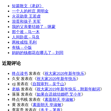
短篇散文《老赵》
一个人的村庄 周明金
火花勋章 王若虚
混蛋和孩子 关军
我的父亲要结婚了 – 咪蒙
那个谁 – 马一木
人间卧底 – 马良
两枚戒指 毛利
有钱 – 小饭
妈妈的钱都花在哪儿了 – 刘同
近期评论
终点读书
发表在《
祝大家2020年新年快乐
》
久安
发表在《
祝大家2020年新年快乐
》
zjj
发表在《
自我审判 – 吴千山
》
老杨
发表在《
祝大家2019年新年快乐，附新年献词
》
落落
发表在《
如果合适就结婚吧 艾小羊
》
终点书栈
发表在《
素面朝天 毕淑敏
》
黄
发表在《
素面朝天 毕淑敏
》
李富贵
发表在《
冬天 – 茅盾
》