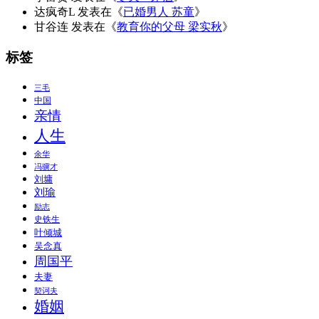
达疯奇L
发表在《
已婚男人 苏童
》
甘谷连
发表在《
教育你的父母 梁实秋
》
标签
三毛
中国
亲情
人生
余华
冯骥才
刘墉
刘瑜
励志
史铁生
叶倾城
吴念真
周国平
夫妻
契诃夫
婚姻