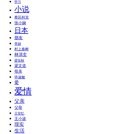
学习
小说
希区柯克
张小娴
日本
朋友
李娟
村上春树
林清玄
梁实秋
梁文道
母亲
毕淑敏
爱
爱情
父亲
父母
王安忆
王小波
现实
生活