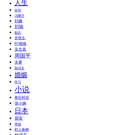
人生
余华
冯骥才
刘墉
刘瑜
励志
史铁生
叶倾城
吴念真
周国平
夫妻
契诃夫
婚姻
学习
小说
希区柯克
张小娴
日本
朋友
李娟
村上春树