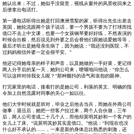
她认出来；不过，她似乎没留意，视线从窗外的风景收回来之
后便拿出电话打。
第一通电话听得出她是打回澳洲雪梨的家，听得出先生出差去
英国，她轮流跟两个孩子说话，要一个男孩不要为了打球而找
借口不去上中文课，也要一个女孩钢琴要好好练，不然表演的
时候会出糗，然后说见到外婆之后会替他们跟她说爱她等等，
最后才听出是她母亲生病了，因为她说：“我还没到医院，不
过妈妈相信外婆一定会很平安。”
他还记得她母亲的样子和声音，以及她做的一手好菜，更记得
两人分手后的某一天，她到公司来，哽咽地问他说：“你怎么
可以这样对待我女儿呢？”那种颤抖的语气和哀怨的眼神。
打完家里的电话，接着打的是她公司，利落的英文、明确的指
令加上自然流露对同事的关心一如以往。
他们大学时候就是班对，毕业之后他去当兵，而她在外商公司
做事；退伍后，她把一些客户拉过来，两个人合伙做，三年
后，两人公司变成二十几个人，而他却莫明其妙和一个客户的
女儿上了床。“说莫明其妙其实是借口。”他说：“到现在也没
什么好不承认的……，一来是新的身体总比熟悉的刺激，还