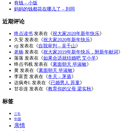
有钱 – 小饭
妈妈的钱都花在哪儿了 – 刘同
近期评论
终点读书
发表在《
祝大家2020年新年快乐
》
久安
发表在《
祝大家2020年新年快乐
》
zjj
发表在《
自我审判 – 吴千山
》
老杨
发表在《
祝大家2019年新年快乐，附新年献词
》
落落
发表在《
如果合适就结婚吧 艾小羊
》
终点书栈
发表在《
素面朝天 毕淑敏
》
黄
发表在《
素面朝天 毕淑敏
》
李富贵
发表在《
冬天 – 茅盾
》
达疯奇L
发表在《
已婚男人 苏童
》
甘谷连
发表在《
教育你的父母 梁实秋
》
标签
三毛
中国
亲情