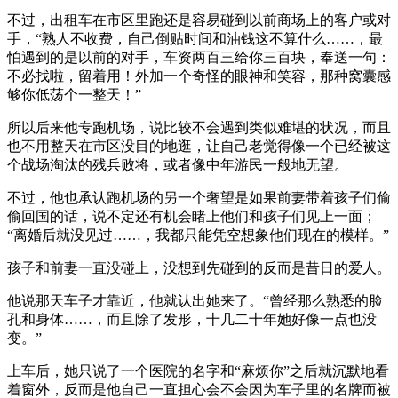
不过，出租车在市区里跑还是容易碰到以前商场上的客户或对
手，“熟人不收费，自己倒贴时间和油钱这不算什么……，最
怕遇到的是以前的对手，车资两百三给你三百块，奉送一句：
不必找啦，留着用！外加一个奇怪的眼神和笑容，那种窝囊感
够你低荡个一整天！”
所以后来他专跑机场，说比较不会遇到类似难堪的状况，而且
也不用整天在市区没目的地逛，让自己老觉得像一个已经被这
个战场淘汰的残兵败将，或者像中年游民一般地无望。
不过，他也承认跑机场的另一个奢望是如果前妻带着孩子们偷
偷回国的话，说不定还有机会睹上他们和孩子们见上一面；
“离婚后就没见过……，我都只能凭空想象他们现在的模样。”
孩子和前妻一直没碰上，没想到先碰到的反而是昔日的爱人。
他说那天车子才靠近，他就认出她来了。“曾经那么熟悉的脸
孔和身体……，而且除了发形，十几二十年她好像一点也没
变。”
上车后，她只说了一个医院的名字和“麻烦你”之后就沉默地看
着窗外，反而是他自己一直担心会不会因为车子里的名牌而被