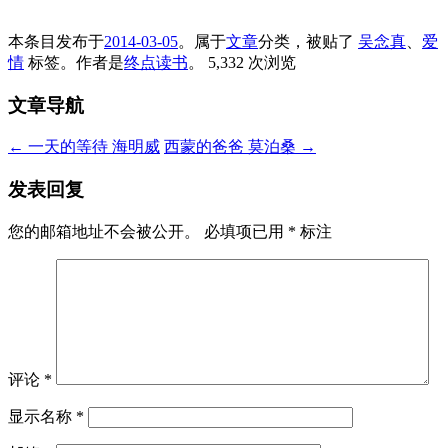
本条目发布于
2014-03-05
。属于
文章
分类，被贴了
吴念真
、
爱
情
标签。
作者是
终点读书
。
5,332 次浏览
文章导航
←
一天的等待 海明威
西蒙的爸爸 莫泊桑
→
发表回复
您的邮箱地址不会被公开。
必填项已用
*
标注
评论
*
显示名称
*