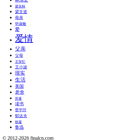
林清玄
梁实秋
梁文道
母亲
毕淑敏
爱
爱情
父亲
父母
王安忆
王小波
现实
生活
美国
老舍
苏童
读书
贾平凹
郁达夫
铁凝
鲁迅
© 2012-2026 finalcn.com