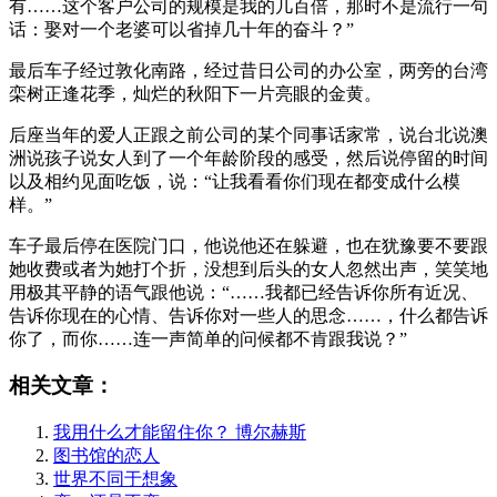
有……这个客户公司的规模是我的几百倍，那时不是流行一句
话：娶对一个老婆可以省掉几十年的奋斗？”
最后车子经过敦化南路，经过昔日公司的办公室，两旁的台湾
栾树正逢花季，灿烂的秋阳下一片亮眼的金黄。
后座当年的爱人正跟之前公司的某个同事话家常，说台北说澳
洲说孩子说女人到了一个年龄阶段的感受，然后说停留的时间
以及相约见面吃饭，说：“让我看看你们现在都变成什么模
样。”
车子最后停在医院门口，他说他还在躲避，也在犹豫要不要跟
她收费或者为她打个折，没想到后头的女人忽然出声，笑笑地
用极其平静的语气跟他说：“……我都已经告诉你所有近况、
告诉你现在的心情、告诉你对一些人的思念……，什么都告诉
你了，而你……连一声简单的问候都不肯跟我说？”
相关文章：
我用什么才能留住你？ 博尔赫斯
图书馆的恋人
世界不同于想象