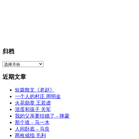
归档
归
档
近期文章
短篇散文《老赵》
一个人的村庄 周明金
火花勋章 王若虚
混蛋和孩子 关军
我的父亲要结婚了 – 咪蒙
那个谁 – 马一木
人间卧底 – 马良
两枚戒指 毛利