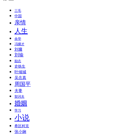
三毛
中国
亲情
人生
余华
冯骥才
刘墉
刘瑜
励志
史铁生
叶倾城
吴念真
周国平
夫妻
契诃夫
婚姻
学习
小说
希区柯克
张小娴