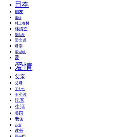
日本
朋友
李娟
村上春树
林清玄
梁实秋
梁文道
母亲
毕淑敏
爱
爱情
父亲
父母
王安忆
王小波
现实
生活
美国
老舍
苏童
读书
贾平凹