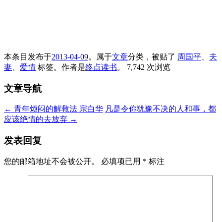
本条目发布于
2013-04-09
。属于
文章
分类，被贴了
周国平
、
夫
妻
、
爱情
标签。
作者是
终点读书
。
7,742 次浏览
文章导航
←
青年烦闷的解救法 宗白华
凡是令你犹豫不决的人和事，都
应该绝情的去放弃
→
发表回复
您的邮箱地址不会被公开。
必填项已用
*
标注