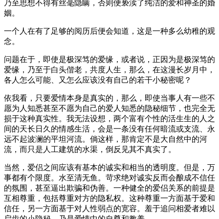
乃至思想不得有丝毫隐瞒，否则便亵渎了纯洁的爱和神圣的婚
姻。
一个人在有了足够的阅历后便会知道，这是一种多么幼稚的观
念。
问题在于，即使是极深笃的爱缘，或者说，正因为是极深笃的
爱缘，乃至于白头偕老，共度人生，那么，在这漫长岁月中，
各人怎么可能、又怎么应该没有自己的若干小秘密呢？
依我看，只要爱情本身是真实的，那么，即使当事人有一些不
愿为人知悉甚至不愿为自己的爱人知悉的隐秘细节，也完全无
损于这种真实性。我无法设想，两个富有个性的活生生的人之
间的天长日久的情感生活，会是一条没有任何暗流或支流、永
远不起波澜的平坦河流。倘这样，那肯定不是大自然中的河
流，而只是人工建筑的水渠，倒反见其不真实了。
当然，爱侣之间应该有基本的诚实和相当的透明度。但是，万
事都有个限度。水至清无鱼。苛求绝对诚实反而会酿成不信任
的氛围，甚至逼出欺骗和伪善。一种健全的爱侣关系的前提是
互相尊重，包括尊重对方的隐私权。这种尊重一方面基于爱和
信任，另一方面基于对人性弱点的宽容。羞于追问相爱者难以
启齿的小隐秘，乃是爱情中的自尊和教养。