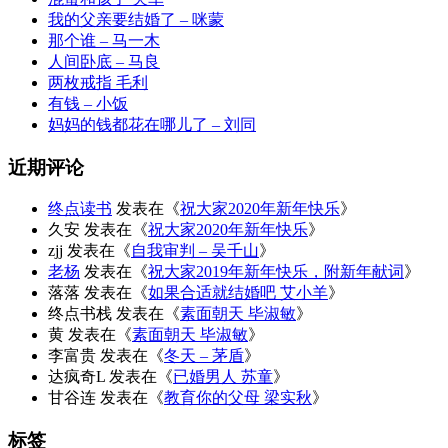
我的父亲要结婚了 – 咪蒙
那个谁 – 马一木
人间卧底 – 马良
两枚戒指 毛利
有钱 – 小饭
妈妈的钱都花在哪儿了 – 刘同
近期评论
终点读书
发表在《
祝大家2020年新年快乐
》
久安
发表在《
祝大家2020年新年快乐
》
zjj
发表在《
自我审判 – 吴千山
》
老杨
发表在《
祝大家2019年新年快乐，附新年献词
》
落落
发表在《
如果合适就结婚吧 艾小羊
》
终点书栈
发表在《
素面朝天 毕淑敏
》
黄
发表在《
素面朝天 毕淑敏
》
李富贵
发表在《
冬天 – 茅盾
》
达疯奇L
发表在《
已婚男人 苏童
》
甘谷连
发表在《
教育你的父母 梁实秋
》
标签