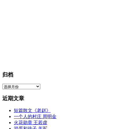
归档
归
档
近期文章
短篇散文《老赵》
一个人的村庄 周明金
火花勋章 王若虚
混蛋和孩子 关军