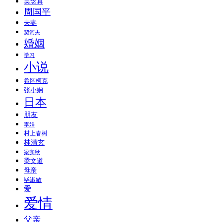
吴念真
周国平
夫妻
契诃夫
婚姻
学习
小说
希区柯克
张小娴
日本
朋友
李娟
村上春树
林清玄
梁实秋
梁文道
母亲
毕淑敏
爱
爱情
父亲