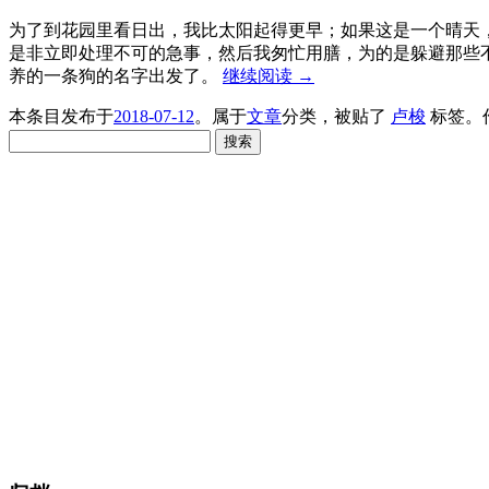
为了到花园里看日出，我比太阳起得更早；如果这是一个晴天
是非立即处理不可的急事，然后我匆忙用膳，为的是躲避那些
养的一条狗的名字出发了。
继续阅读
→
本条目发布于
2018-07-12
。属于
文章
分类，被贴了
卢梭
标签。
搜
索：