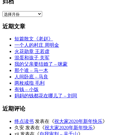
归档
归
档
近期文章
短篇散文《老赵》
一个人的村庄 周明金
火花勋章 王若虚
混蛋和孩子 关军
我的父亲要结婚了 – 咪蒙
那个谁 – 马一木
人间卧底 – 马良
两枚戒指 毛利
有钱 – 小饭
妈妈的钱都花在哪儿了 – 刘同
近期评论
终点读书
发表在《
祝大家2020年新年快乐
》
久安
发表在《
祝大家2020年新年快乐
》
zjj
发表在《
自我审判 – 吴千山
》