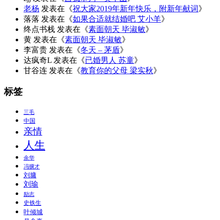
老杨
发表在《
祝大家2019年新年快乐，附新年献词
》
落落
发表在《
如果合适就结婚吧 艾小羊
》
终点书栈
发表在《
素面朝天 毕淑敏
》
黄
发表在《
素面朝天 毕淑敏
》
李富贵
发表在《
冬天 – 茅盾
》
达疯奇L
发表在《
已婚男人 苏童
》
甘谷连
发表在《
教育你的父母 梁实秋
》
标签
三毛
中国
亲情
人生
余华
冯骥才
刘墉
刘瑜
励志
史铁生
叶倾城