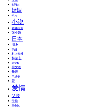
契诃夫
婚姻
学习
小说
希区柯克
张小娴
日本
朋友
李娟
村上春树
林清玄
梁实秋
梁文道
母亲
毕淑敏
爱
爱情
父亲
父母
王安忆