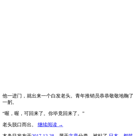
他一进门，就出来一个白发老头。青年推销员恭恭敬敬地鞠了
一躬。
“喔，喔，可回来了。你毕竟回来了。”
老头脱口而出。
继续阅读
→
本条目发布于
2017-12-28
。属于
文章
分类，被贴了
日本
、
都筑