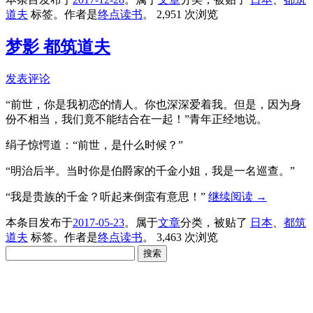
道夫
标签。
作者是
终点读书
。
2,951 次浏览
梦影 都筑道夫
发表评论
“前世，你是我初恋的情人。你也深深爱着我。但是，因为身
份不相当，我们竟不能结合在一起！”青年正经地说。
绢子惊愕道：“前世，是什么时候？”
“明治后半。当时你是伯爵家的千金小姐，我是一名巡查。”
“我是贵族的千金？听起来倒蛮有意思！”
继续阅读
→
本条目发布于
2017-05-23
。属于
文章
分类，被贴了
日本
、
都筑
道夫
标签。
作者是
终点读书
。
3,463 次浏览
搜
索：