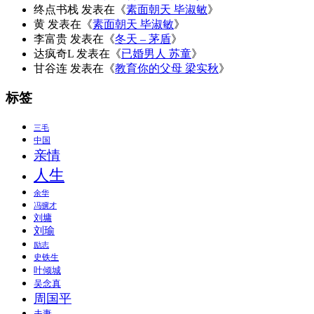
终点书栈
发表在《
素面朝天 毕淑敏
》
黄
发表在《
素面朝天 毕淑敏
》
李富贵
发表在《
冬天 – 茅盾
》
达疯奇L
发表在《
已婚男人 苏童
》
甘谷连
发表在《
教育你的父母 梁实秋
》
标签
三毛
中国
亲情
人生
余华
冯骥才
刘墉
刘瑜
励志
史铁生
叶倾城
吴念真
周国平
夫妻