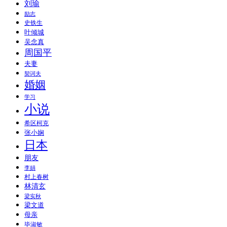
刘瑜
励志
史铁生
叶倾城
吴念真
周国平
夫妻
契诃夫
婚姻
学习
小说
希区柯克
张小娴
日本
朋友
李娟
村上春树
林清玄
梁实秋
梁文道
母亲
毕淑敏