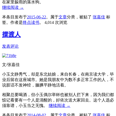
在家里躲雨的落水狗。
继续阅读
→
本条目发布于
2015-06-22
。属于
文章
分类，被贴了
张嘉佳
标
签。
作者是
终点读书
。
4,014 次浏览
摆渡人
发表评论
文/张嘉佳
小玉文静秀气，却是东北姑娘，来自长春，在南京读大学，毕
业后留在这座城市。她是我朋友中为数不多正常工作的人，不
说脏话不发神经，腼腆平静地活着。
相聚总要喝酒，但小玉偶尔举杯也被别人拦下来，因为我们都
惦记看要有一个人是清醒的，好依次送大家回去。这个人选必
须靠谱，小玉当之无愧。
继续阅读
→
本条目发布于
2014-08-02
。属于
文章
分类，被贴了
张嘉佳
标