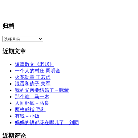
归档
归
档
近期文章
短篇散文《老赵》
一个人的村庄 周明金
火花勋章 王若虚
混蛋和孩子 关军
我的父亲要结婚了 – 咪蒙
那个谁 – 马一木
人间卧底 – 马良
两枚戒指 毛利
有钱 – 小饭
妈妈的钱都花在哪儿了 – 刘同
近期评论