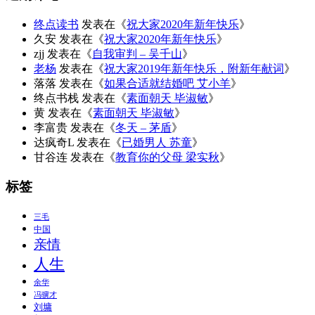
终点读书
发表在《
祝大家2020年新年快乐
》
久安
发表在《
祝大家2020年新年快乐
》
zjj
发表在《
自我审判 – 吴千山
》
老杨
发表在《
祝大家2019年新年快乐，附新年献词
》
落落
发表在《
如果合适就结婚吧 艾小羊
》
终点书栈
发表在《
素面朝天 毕淑敏
》
黄
发表在《
素面朝天 毕淑敏
》
李富贵
发表在《
冬天 – 茅盾
》
达疯奇L
发表在《
已婚男人 苏童
》
甘谷连
发表在《
教育你的父母 梁实秋
》
标签
三毛
中国
亲情
人生
余华
冯骥才
刘墉