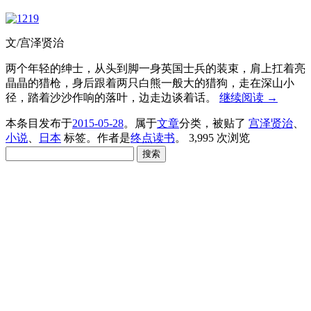
文/宫泽贤治
两个年轻的绅士，从头到脚一身英国士兵的装束，肩上扛着亮
晶晶的猎枪，身后跟着两只白熊一般大的猎狗，走在深山小
径，踏着沙沙作响的落叶，边走边谈着话。
继续阅读
→
本条目发布于
2015-05-28
。属于
文章
分类，被贴了
宫泽贤治
、
小说
、
日本
标签。
作者是
终点读书
。
3,995 次浏览
搜
索：