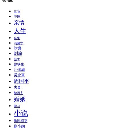
三毛
中国
亲情
人生
余华
冯骥才
刘墉
刘瑜
励志
史铁生
叶倾城
吴念真
周国平
夫妻
契诃夫
婚姻
学习
小说
希区柯克
张小娴