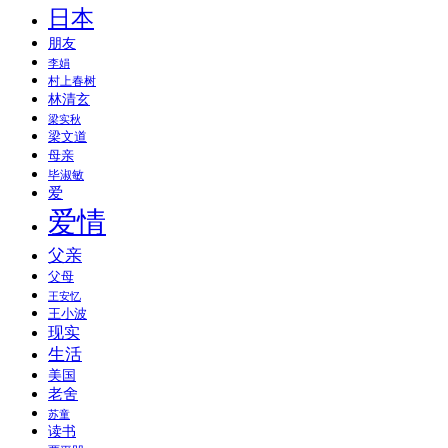
日本
朋友
李娟
村上春树
林清玄
梁实秋
梁文道
母亲
毕淑敏
爱
爱情
父亲
父母
王安忆
王小波
现实
生活
美国
老舍
苏童
读书