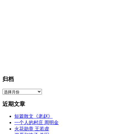
归档
归
档
近期文章
短篇散文《老赵》
一个人的村庄 周明金
火花勋章 王若虚