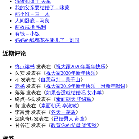
混蛋和孩子 关军
我的父亲要结婚了 – 咪蒙
那个谁 – 马一木
人间卧底 – 马良
两枚戒指 毛利
有钱 – 小饭
妈妈的钱都花在哪儿了 – 刘同
近期评论
终点读书
发表在《
祝大家2020年新年快乐
》
久安
发表在《
祝大家2020年新年快乐
》
zjj
发表在《
自我审判 – 吴千山
》
老杨
发表在《
祝大家2019年新年快乐，附新年献词
》
落落
发表在《
如果合适就结婚吧 艾小羊
》
终点书栈
发表在《
素面朝天 毕淑敏
》
黄
发表在《
素面朝天 毕淑敏
》
李富贵
发表在《
冬天 – 茅盾
》
达疯奇L
发表在《
已婚男人 苏童
》
甘谷连
发表在《
教育你的父母 梁实秋
》
标签