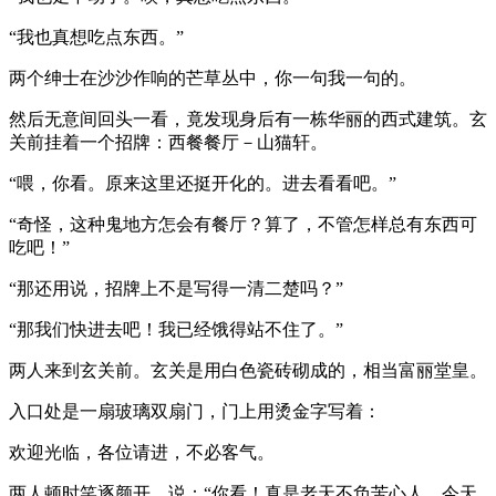
“我也真想吃点东西。”
两个绅士在沙沙作响的芒草丛中，你一句我一句的。
然后无意间回头一看，竟发现身后有一栋华丽的西式建筑。玄
关前挂着一个招牌：西餐餐厅－山猫轩。
“喂，你看。原来这里还挺开化的。进去看看吧。”
“奇怪，这种鬼地方怎会有餐厅？算了，不管怎样总有东西可
吃吧！”
“那还用说，招牌上不是写得一清二楚吗？”
“那我们快进去吧！我已经饿得站不住了。”
两人来到玄关前。玄关是用白色瓷砖砌成的，相当富丽堂皇。
入口处是一扇玻璃双扇门，门上用烫金字写着：
欢迎光临，各位请进，不必客气。
两人顿时笑逐颜开，说：“你看！真是老天不负苦心人。今天