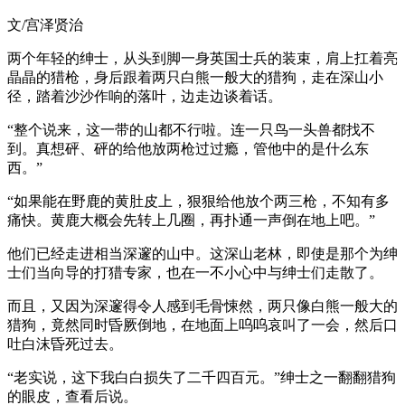
文/宫泽贤治
两个年轻的绅士，从头到脚一身英国士兵的装束，肩上扛着亮
晶晶的猎枪，身后跟着两只白熊一般大的猎狗，走在深山小
径，踏着沙沙作响的落叶，边走边谈着话。
“整个说来，这一带的山都不行啦。连一只鸟一头兽都找不
到。真想砰、砰的给他放两枪过过瘾，管他中的是什么东
西。”
“如果能在野鹿的黄肚皮上，狠狠给他放个两三枪，不知有多
痛快。黄鹿大概会先转上几圈，再扑通一声倒在地上吧。”
他们已经走进相当深邃的山中。这深山老林，即使是那个为绅
士们当向导的打猎专家，也在一不小心中与绅士们走散了。
而且，又因为深邃得令人感到毛骨悚然，两只像白熊一般大的
猎狗，竟然同时昏厥倒地，在地面上呜呜哀叫了一会，然后口
吐白沫昏死过去。
“老实说，这下我白白损失了二千四百元。”绅士之一翻翻猎狗
的眼皮，查看后说。