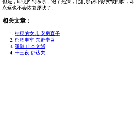
但是，即使回到东京，泡了热澡，他们那被吓得发皱的脸，却
永远也不会恢复原状了。
相关文章：
桔梗的女儿 安房直子
郁积电车 东野圭吾
孤僻 山本文绪
十三夜 郁达夫