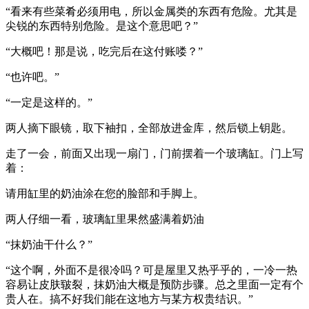
“看来有些菜肴必须用电，所以金属类的东西有危险。尤其是
尖锐的东西特别危险。是这个意思吧？”
“大概吧！那是说，吃完后在这付账喽？”
“也许吧。”
“一定是这样的。”
两人摘下眼镜，取下袖扣，全部放进金库，然后锁上钥匙。
走了一会，前面又出现一扇门，门前摆着一个玻璃缸。门上写
着：
请用缸里的奶油涂在您的脸部和手脚上。
两人仔细一看，玻璃缸里果然盛满着奶油
“抹奶油干什么？”
“这个啊，外面不是很冷吗？可是屋里又热乎乎的，一冷一热
容易让皮肤皲裂，抹奶油大概是预防步骤。总之里面一定有个
贵人在。搞不好我们能在这地方与某方权贵结识。”