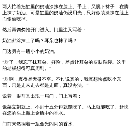
两人忙着把缸里的奶油涂抹在脸上、手上，又脱下袜子，在脚
上抹了奶油。可是缸里的奶油仍没用光，只好假装涂抹在脸上
而偷偷吃掉。
然后再匆匆推开门进入。门里边又写着：
奶油都涂抹上了吗？耳朵也抹了吗？
门边另有一瓶小小的奶油。
“对了，我忘了抹耳朵。好险，差点让耳朵的皮肤皲裂。这里
的老板想得可真周到。”
“对啊，真得是无微不至。不过说真的，我真想快点吃个东
西，只是走来走去都是走廊，真没办法。”
说着，眼前又出现一扇门，门上写着：
饭菜立刻就上。不到十五分钟就能吃了。马上就能吃了。赶快
在您的头上撒上金瓶中的香水。
门前果然搁着一瓶金光闪闪的香水。