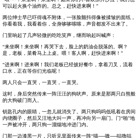
可以起火换个油炸的。总之，赶快进来啊！”
两位绅士早已吓得魂不附体，一张脸颤抖得像被揉皱的面纸，
你看着我，我看着你，全身哆哆嗦嗦，声音都发不出来了。
门里响起了几声轻微的吃吃笑声，继而响起叫喊声：
“来坐啊！来坐啊！再哭下去，脸上的奶油会脱落的。啊？
是，老板，菜肴马上上桌。喂！客人啊，赶快进来啊！”
“进来啊！进来啊！我们老板已经披好餐巾，拿着刀叉，流着
口水，正在等你们光临呢！
两人只会一直哭，一直哭，一直哭。
这时，身后突然传来一阵汪汪的狗吠声。原来是那两只白熊般
的大狗破门而入。
钥匙孔内的眼睛，一忽儿就消失了。两只狗呜呜低吼着在房间
内绕圈子，然后又汪地大叫一声，再冲向另一扇门。门“啪”地
一声被冲开，两只狗一溜烟地冲进门内。
门那一边漆黑一片，只听见里面传来一阵“喵──嗷──咕噜咕