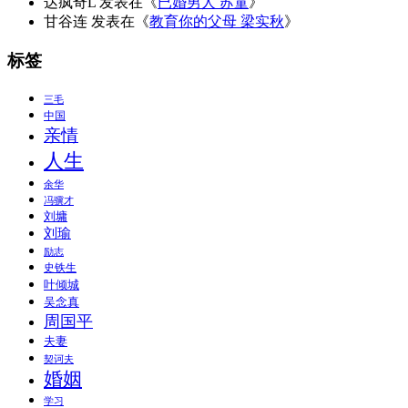
达疯奇L
发表在《
已婚男人 苏童
》
甘谷连
发表在《
教育你的父母 梁实秋
》
标签
三毛
中国
亲情
人生
余华
冯骥才
刘墉
刘瑜
励志
史铁生
叶倾城
吴念真
周国平
夫妻
契诃夫
婚姻
学习