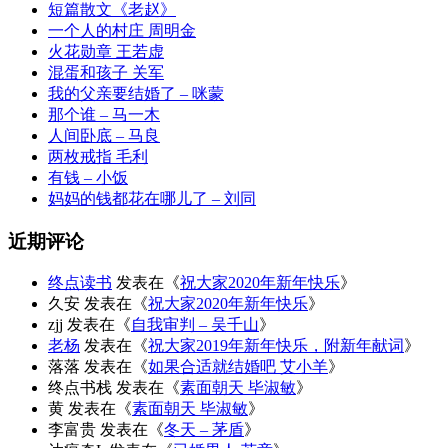
短篇散文《老赵》
一个人的村庄 周明金
火花勋章 王若虚
混蛋和孩子 关军
我的父亲要结婚了 – 咪蒙
那个谁 – 马一木
人间卧底 – 马良
两枚戒指 毛利
有钱 – 小饭
妈妈的钱都花在哪儿了 – 刘同
近期评论
终点读书
发表在《
祝大家2020年新年快乐
》
久安
发表在《
祝大家2020年新年快乐
》
zjj
发表在《
自我审判 – 吴千山
》
老杨
发表在《
祝大家2019年新年快乐，附新年献词
》
落落
发表在《
如果合适就结婚吧 艾小羊
》
终点书栈
发表在《
素面朝天 毕淑敏
》
黄
发表在《
素面朝天 毕淑敏
》
李富贵
发表在《
冬天 – 茅盾
》