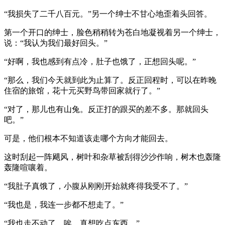
“我损失了二千八百元。”另一个绅士不甘心地歪着头回答。
第一个开口的绅士，脸色稍稍转为苍白地凝视着另一个绅士，
说：“我认为我们最好回头。”
“好啊，我也感到有点冷，肚子也饿了，正想回头呢。”
“那么，我们今天就到此为止算了。反正回程时，可以在昨晚
住宿的旅馆，花十元买野鸟带回家就行了。”
“对了，那儿也有山兔。反正打的跟买的差不多。那就回头
吧。”
可是，他们根本不知道该走哪个方向才能回去。
这时刮起一阵飓风，树叶和杂草被刮得沙沙作响，树木也轰隆
轰隆喧嚷着。
“我肚子真饿了，小腹从刚刚开始就疼得我受不了。”
“我也是，我连一步都不想走了。”
“我也走不动了。唉，真想吃点东西。”