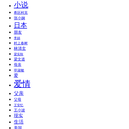
小说
希区柯克
张小娴
日本
朋友
李娟
村上春树
林清玄
梁实秋
梁文道
母亲
毕淑敏
爱
爱情
父亲
父母
王安忆
王小波
现实
生活
美国