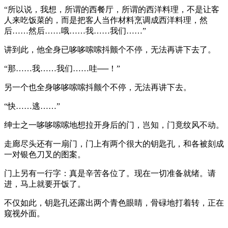
“所以说，我想，所谓的西餐厅，所谓的西洋料理，不是让客
人来吃饭菜的，而是把客人当作材料烹调成西洋料理，然
后……然后……哦……我……我们……”
讲到此，他全身已哆哆嗦嗦抖颤个不停，无法再讲下去了。
“那……我……我们……哇──！”
另一个也全身哆哆嗦嗦抖颤个不停，无法再讲下去。
“快……逃……”
绅士之一哆哆嗦嗦地想拉开身后的门，岂知，门竟纹风不动。
走廊尽头还有一扇门，门上有两个很大的钥匙孔，和各被刻成
一对银色刀叉的图案。
门上另有一行字：真是辛苦各位了。现在一切准备就绪。请
进，马上就要开饭了。
不仅如此，钥匙孔还露出两个青色眼睛，骨碌地打着转，正在
窥视外面。