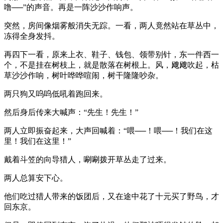
噜──”的声音。再是一阵沙沙作响声。
突然，房间像烟雾般消失无踪。一看，两人竟然站在草丛中，
冻得全身发抖。
再四下一看，原来上衣、鞋子、钱包、领带别针，东一件西一
个，不是挂在树枝上，就是散落在树根上。风，飕飕吹起，枯
草沙沙作响，树叶哗哗喧闹，树干隆隆吵杂。
两只狗又呜呜低吼着跑回来。
然后身后传来大喊声：“先生！先生！”
两人立即振奋起来，大声回喊着：“喂──！喂──！我们在这
里！我们在这里！”
戴着斗笠的向导猎人，唰唰拨开草丛走了过来。
两人总算安下心。
他们吃过猎人带来的饭团后，又在途中花了十元买了野鸟，才
回东京。