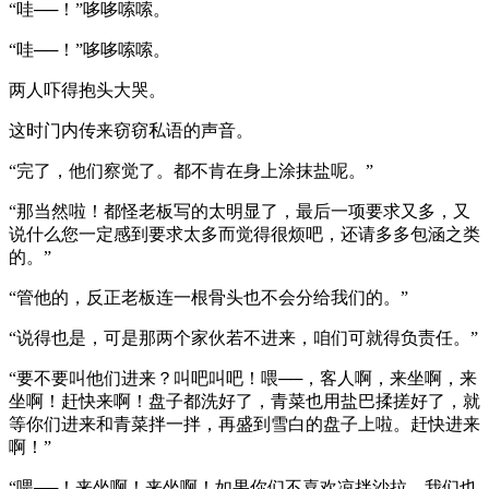
“哇──！”哆哆嗦嗦。
“哇──！”哆哆嗦嗦。
两人吓得抱头大哭。
这时门内传来窃窃私语的声音。
“完了，他们察觉了。都不肯在身上涂抹盐呢。”
“那当然啦！都怪老板写的太明显了，最后一项要求又多，又
说什么您一定感到要求太多而觉得很烦吧，还请多多包涵之类
的。”
“管他的，反正老板连一根骨头也不会分给我们的。”
“说得也是，可是那两个家伙若不进来，咱们可就得负责任。”
“要不要叫他们进来？叫吧叫吧！喂──，客人啊，来坐啊，来
坐啊！赶快来啊！盘子都洗好了，青菜也用盐巴揉搓好了，就
等你们进来和青菜拌一拌，再盛到雪白的盘子上啦。赶快进来
啊！”
“喂──！来坐啊！来坐啊！如果你们不喜欢凉拌沙拉，我们也