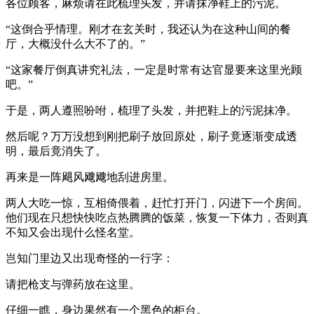
各位顾客，麻烦请在此梳理头发，并请抹净鞋上的污泥。
“这倒合乎情理。刚才在玄关时，我还认为在这种山间的餐
厅，大概没什么大不了的。”
“这家餐厅倒真讲究礼法，一定是时常有达官显要来这里光顾
吧。”
于是，两人遵照吩咐，梳理了头发，并把鞋上的污泥抹净。
然后呢？万万没想到刚把刷子放回原处，刷子竟逐渐变成透
明，最后竟消失了。
再来是一阵飓风飕飕地刮进房里。
两人大吃一惊，互相倚偎着，赶忙打开门，闪进下一个房间。
他们现在只想快快吃点热腾腾的饭菜，恢复一下体力，否则真
不知又会出现什么怪名堂。
岂知门里边又出现奇怪的一行字：
请把枪支与弹药放在这里。
仔细一瞧，身边果然有一个黑色的柜台。