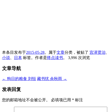
本条目发布于
2015-05-28
。属于
文章
分类，被贴了
宫泽贤治
、
小说
、
日本
标签。
作者是
终点读书
。
3,996 次浏览
文章导航
←
狗日的粮食 刘恒
藏书忧 余秋雨
→
发表回复
您的邮箱地址不会被公开。
必填项已用
*
标注