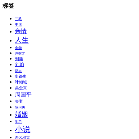
标签
三毛
中国
亲情
人生
余华
冯骥才
刘墉
刘瑜
励志
史铁生
叶倾城
吴念真
周国平
夫妻
契诃夫
婚姻
学习
小说
希区柯克