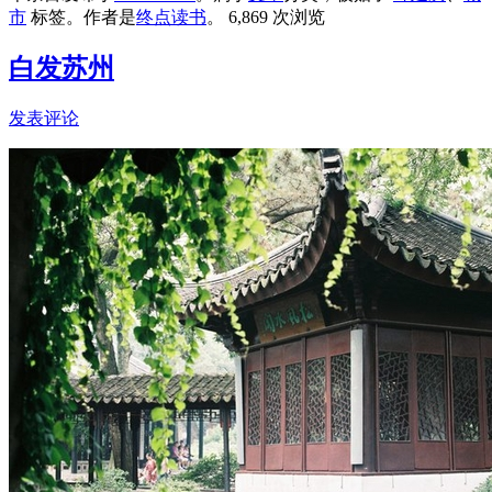
市
标签。
作者是
终点读书
。
6,869 次浏览
白发苏州
发表评论