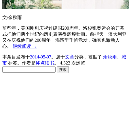
文/余秋雨
前些年，美国刚刚庆祝过建国200周年。洛杉矶奥运会的开幕
式把他们两个世纪的历史表演得辉煌壮丽。前些天，澳大利亚
又在庆祝他们的200周年，海湾里千帆竞发，确实也激动人
心。
继续阅读
→
本条目发布于
2014-05-07
。属于
文章
分类，被贴了
余秋雨
、
城
市
标签。
作者是
终点读书
。
4,322 次浏览
搜
索：