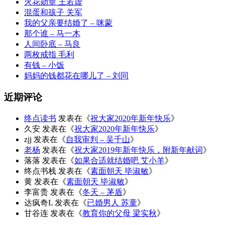
火花勋章 王若虚
混蛋和孩子 关军
我的父亲要结婚了 – 咪蒙
那个谁 – 马一木
人间卧底 – 马良
两枚戒指 毛利
有钱 – 小饭
妈妈的钱都花在哪儿了 – 刘同
近期评论
终点读书
发表在《
祝大家2020年新年快乐
》
久安
发表在《
祝大家2020年新年快乐
》
zjj
发表在《
自我审判 – 吴千山
》
老杨
发表在《
祝大家2019年新年快乐，附新年献词
》
落落
发表在《
如果合适就结婚吧 艾小羊
》
终点书栈
发表在《
素面朝天 毕淑敏
》
黄
发表在《
素面朝天 毕淑敏
》
李富贵
发表在《
冬天 – 茅盾
》
达疯奇L
发表在《
已婚男人 苏童
》
甘谷连
发表在《
教育你的父母 梁实秋
》