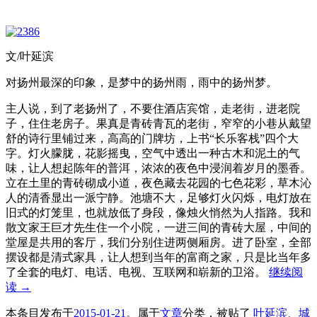
文/叶延滨
对扬州最深的印象，是梦中的扬州雨，雨中的扬州梦。
主人说，到了老扬州了，不要住酒店宾馆，走老街，进老院
子，住住老房子。果真是青砖青瓦的老街，窄窄的小巷从戴望
舒的诗行里铺过来，高高的门牌坊，上书“长乐客栈”四个大
字。灯火朦胧，花影摇曳，空气中透出一种古木和泥土的气
味，让人想起陈年的普洱，浓浓的夜色中浸润着岁月的墨香。
立在土里的青砖砌成小道，夜色藏去花园的七色花彩，草木沁
人的清香显出一派宁静。池塘不大，足够灯火闪烁，电灯放在
旧式的灯笼里，也就放低了身段，像烛火悄然为人指路。我和
散文家王巨才先生住一个小院，一进三间的青砖大屋，中间的
堂屋是共用的客厅，我们分别住进两侧厢房。进了卧室，全部
摆设都是清式家具，让人想到当年的富商之家，只是比当年多
了全套的电灯、电话、电视、互联网和崭新的卫浴。
继续阅
读
→
本条目发布于
2015-01-21
。属于
文章
分类，被贴了
叶延滨
、
城