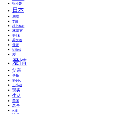
张小娴
日本
朋友
李娟
村上春树
林清玄
梁实秋
梁文道
母亲
毕淑敏
爱
爱情
父亲
父母
王安忆
王小波
现实
生活
美国
老舍
苏童