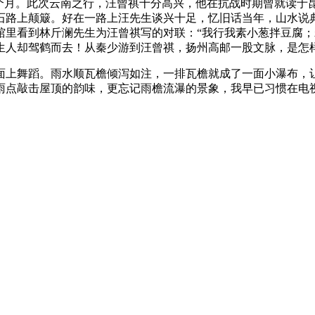
半个月。此次云南之行，汪曾祺十分高兴，他在抗战时期曾就读于
石路上颠簸。好在一路上汪先生谈兴十足，忆旧话当年，山水说
馆里看到林斤澜先生为汪曾祺写的对联：“我行我素小葱拌豆腐；
生人却驾鹤而去！从秦少游到汪曾祺，扬州高邮一股文脉，是怎
面上舞蹈。雨水顺瓦檐倾泻如注，一排瓦檐就成了一面小瀑布，
雨点敲击屋顶的韵味，更忘记雨檐流瀑的景象，我早已习惯在电视