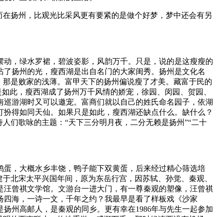
而在扬州，比观光比采风更有要紧的是做个好梦，梦中还会有另
摆动，绿水罗裙，碧波姿影，风韵万千。只是，说的是这瘦瘦的
沾了扬州的光，瘦西湖是出自名门的大家闺秀。扬州是文化名
，那是败家的浅薄。富甲天下的扬州偏说瘦了才美。藏富于民的
是如此，瘦西湖成了扬州万千风情的娇宠，徐园、闵园、贺园、
南巡游湖时又可以邀宠。富商们就以自己的姓氏命名园子，依湖
打扮得如同天仙。如果只是如此，瘦西湖还缺点什么。缺什么？
人们歌咏的主题：“天下三分明月夜，二分无赖是扬州”“二十
鸭蛋，大概水乡丰饶，鸭子能下双黄蛋，后来经过精心筛选培
建于北宋太平兴国年间，原为东岳行宫，因苏轼、孙觉、秦观、
是汪曾祺文学馆。文游台一进大门，有一尊秦观的塑像，汪曾祺
扬四海，一诗一文，千年之约？我最早是看了样板戏《沙家
扬州高邮人，是秦观的同乡。更有幸在1986年与先生一起参加