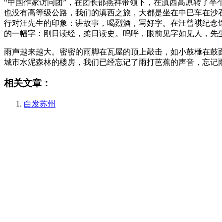
“中国作家访问团”，在团长邵燕祥带领下，在滇西高原转了
也没有高等级公路，我们的滇西之旅，大都是坐在中巴车在沙
行对汪先生的印象：讲故事，喝烈酒，写好字。在汪曾祺纪念
的一幅字：刚日读经，柔日读史。呜呼，眼前见字如见人，先
雨声越来越大。密密的雨脚在瓦屋的顶上敲击，如小鼓棰在鼓
城市水泥森林的楼房，我们已经忘记了雨打芭蕉的声音，忘记
相关文章：
白发苏州