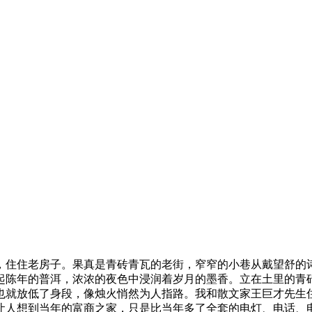
，住住老房子。果真是青砖青瓦的老街，窄窄的小巷从戴望舒的诗
起陈年的普洱，浓浓的夜色中浸润着岁月的墨香。立在土里的青
也就放低了身段，像烛火悄然为人指路。我和散文家王巨才先生
让人想到当年的富商之家，只是比当年多了全套的电灯、电话、