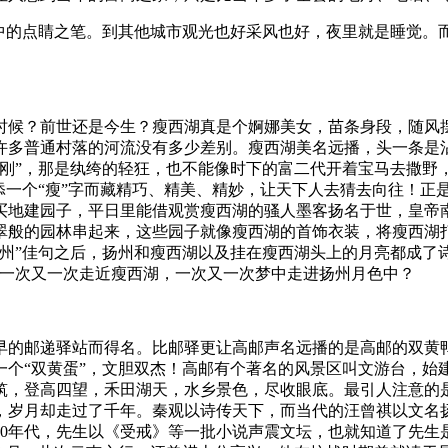
”中的点睛之笔。到其他城市观光也好采风也好，夜里就是睡觉。
时候？前世还是今生？瘦西湖真是个婀娜美女，苗条身段，随风
许多普通村落的河流没有多少差别。瘦西湖美名远播，头一条是
李刚”，那是纨绔的轻狂，也不能像时下的富二代开着宝马去撒野
添一个“瘦”字而藏精巧、精美、精妙，让天下人去猜去向往！正
买地建园子，平日里能借观赏瘦西湖的骚人墨客扬名于世，皇帝
翠般的园林串起来，这些园子就像瘦西湖的首饰衣装，将瘦西湖
州”佳句之后，扬州和瘦西湖以及挂在瘦西湖头上的月亮都成了诗
，一次又一次走近瘦西湖，一次又一次梦中走进扬州月色中？
早的邮递驿站而得名。比邮驿更让高邮声名远播的是高邮的双黄
一个“双黄蛋”，文胆双杰！高邮有个著名的风景区叫文游台，始
筑，登高四望，禾田湖天，水乡景色，尽收眼底。最引人注意的
，岁月却走过了千年。秦观以诗传天下，而当代的汪曾祺以文名
0年代，先生以《受戒》等一批小说声震文坛，也就知道了先生是