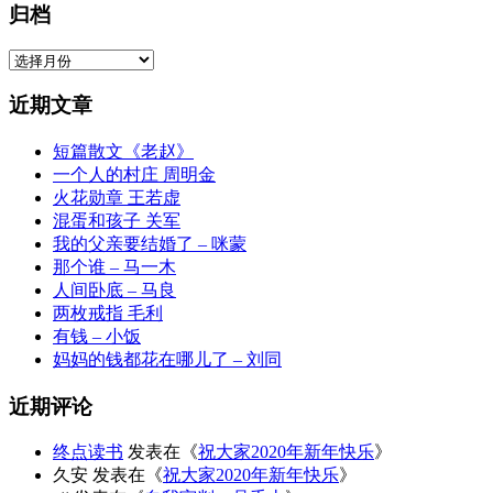
归档
归
档
近期文章
短篇散文《老赵》
一个人的村庄 周明金
火花勋章 王若虚
混蛋和孩子 关军
我的父亲要结婚了 – 咪蒙
那个谁 – 马一木
人间卧底 – 马良
两枚戒指 毛利
有钱 – 小饭
妈妈的钱都花在哪儿了 – 刘同
近期评论
终点读书
发表在《
祝大家2020年新年快乐
》
久安
发表在《
祝大家2020年新年快乐
》