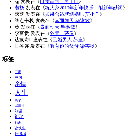
zjj
发表在《
自我审判 – 吴千山
》
老杨
发表在《
祝大家2019年新年快乐，附新年献词
》
落落
发表在《
如果合适就结婚吧 艾小羊
》
终点书栈
发表在《
素面朝天 毕淑敏
》
黄
发表在《
素面朝天 毕淑敏
》
李富贵
发表在《
冬天 – 茅盾
》
达疯奇L
发表在《
已婚男人 苏童
》
甘谷连
发表在《
教育你的父母 梁实秋
》
标签
三毛
中国
亲情
人生
余华
冯骥才
刘墉
刘瑜
励志
史铁生
叶倾城