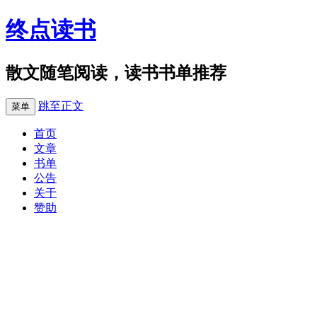
终点读书
散文随笔阅读，读书书单推荐
跳至正文
菜单
首页
文章
书单
公告
关于
赞助