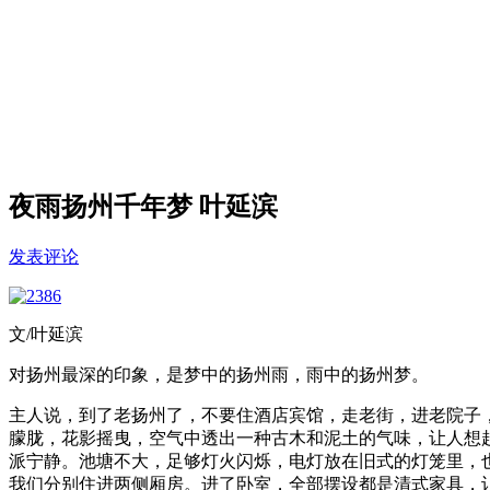
夜雨扬州千年梦 叶延滨
发表评论
文/叶延滨
对扬州最深的印象，是梦中的扬州雨，雨中的扬州梦。
主人说，到了老扬州了，不要住酒店宾馆，走老街，进老院子
朦胧，花影摇曳，空气中透出一种古木和泥土的气味，让人想
派宁静。池塘不大，足够灯火闪烁，电灯放在旧式的灯笼里，
我们分别住进两侧厢房。进了卧室，全部摆设都是清式家具，