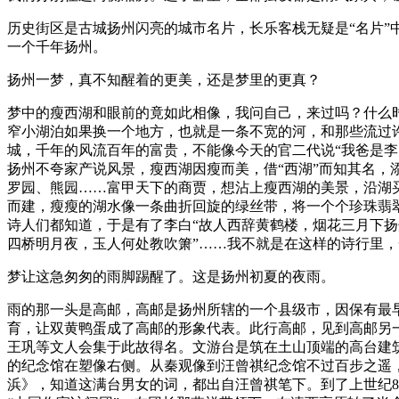
历史街区是古城扬州闪亮的城市名片，长乐客栈无疑是“名片
一个千年扬州。
扬州一梦，真不知醒着的更美，还是梦里的更真？
梦中的瘦西湖和眼前的竟如此相像，我问自己，来过吗？什么
窄小湖泊如果换一个地方，也就是一条不宽的河，和那些流过
城，千年的风流百年的富贵，不能像今天的官二代说“我爸是
扬州不夸家产说风景，瘦西湖因瘦而美，借“西湖”而知其名，
罗园、熊园……富甲天下的商贾，想沾上瘦西湖的美景，沿湖
而建，瘦瘦的湖水像一条曲折回旋的绿丝带，将一个个珍珠翡
诗人们都知道，于是有了李白“故人西辞黄鹤楼，烟花三月下扬
四桥明月夜，玉人何处教吹箫”……我不就是在这样的诗行里
梦让这急匆匆的雨脚踢醒了。这是扬州初夏的夜雨。
雨的那一头是高邮，高邮是扬州所辖的一个县级市，因保有最
育，让双黄鸭蛋成了高邮的形象代表。此行高邮，见到高邮另
王巩等文人会集于此故得名。文游台是筑在土山顶端的高台建
的纪念馆在塑像右侧。从秦观像到汪曾祺纪念馆不过百步之遥
浜》，知道这满台男女的词，都出自汪曾祺笔下。到了上世纪8