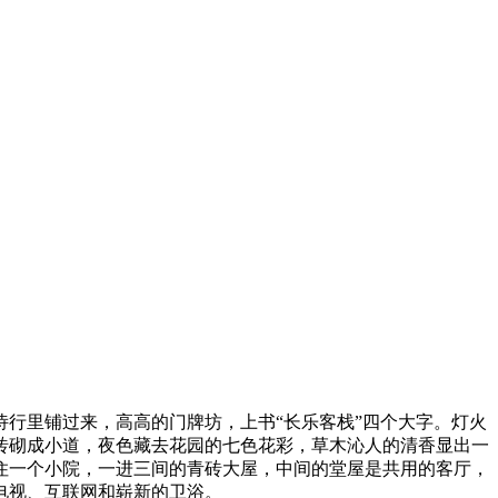
行里铺过来，高高的门牌坊，上书“长乐客栈”四个大字。灯火
砖砌成小道，夜色藏去花园的七色花彩，草木沁人的清香显出一
住一个小院，一进三间的青砖大屋，中间的堂屋是共用的客厅，
电视、互联网和崭新的卫浴。