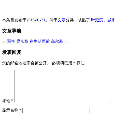
本条目发布于
2015-01-21
。属于
文章
分类，被贴了
叶延滨
、
城
文章导航
←
写字 梁实秋
在生活面前 高尔基
→
发表回复
您的邮箱地址不会被公开。
必填项已用
*
标注
评论
*
显示名称
*