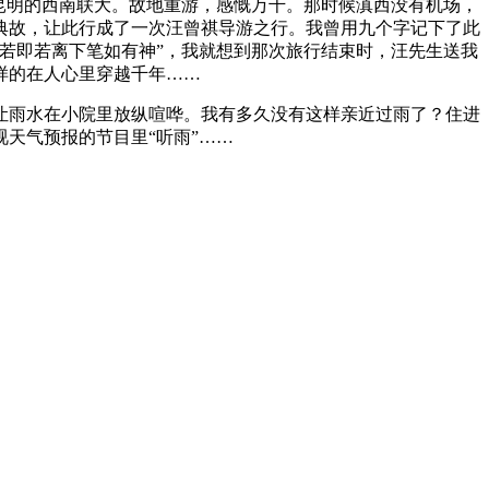
昆明的西南联大。故地重游，感慨万千。那时候滇西没有机场，
典故，让此行成了一次汪曾祺导游之行。我曾用九个字记下了此
若即若离下笔如有神”，我就想到那次旅行结束时，汪先生送我
样的在人心里穿越千年……
让雨水在小院里放纵喧哗。我有多久没有这样亲近过雨了？住进
天气预报的节目里“听雨”……