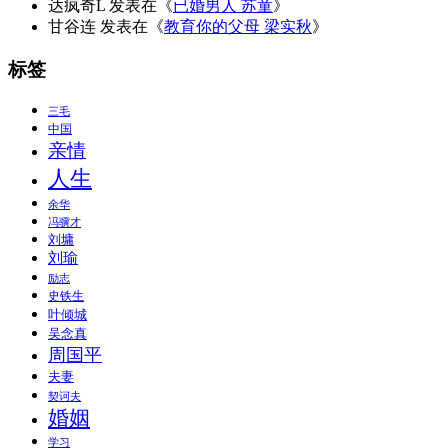
达疯奇L
发表在《
已婚男人 苏童
》
甘谷连
发表在《
教育你的父母 梁实秋
》
标签
三毛
中国
亲情
人生
余华
冯骥才
刘墉
刘瑜
励志
史铁生
叶倾城
吴念真
周国平
夫妻
契诃夫
婚姻
学习