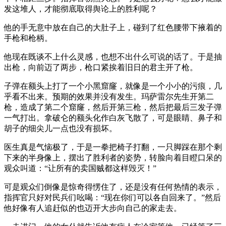
发这堆人，才能彻底取得舆论上的胜利呢？
他的手无意中放在自己的大肚子上，碰到了红色腰带下掖着的
手枪和枪柄。
他现在既谈不上什么灵感，也想不出什么可说的话了。于是抽
出枪，向前迈了两步，枪口紧挨着旧日的君主开了枪。
子弹在额头上打了一个小黑窟窿，就像是一个小小的污痕，几
乎看不出来。预期的效果并没有发生。玛萨雷尔先生开第二
枪，造成了第二个窟窿，然后开第三枪，然后把最后三发子弹
一气打出。拿破仑的额头化作白灰飞散了，可是眼睛、鼻子和
胡子的细尖儿一点也没有损坏。
医生真是气恼极了，于是一拳把椅子打翻，一只脚踩在那个剩
下来的半身像上，摆出了胜利者的姿势，转脸向着目瞪口呆的
观众叫道：“让所有的卖国贼都这样毁灭！”
可是观众们倒像是惊奇得愣住了，还是没有任何热情的表示，
指挥官只好对民兵们吆喝：“现在你们可以各自回来了。”然后
他好像有人追赶似的也迈开大步向自己的家走去。