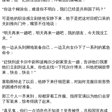
“你这个糊涂虫，难道你不明白，我们已经是共和国了吗？”
可是他的职业感立刻使他安静下来，他于是把这对目瞪口呆的
夫妇推向门外，嘴里不住地说：
“明天再来一趟吧，明天再来一趟吧，我的朋友，今天我没工
夫。”
他一边从头到脚地装备自己，一边又向女仆下了一系列的紧急
命令：
“赶快到皮卡尔中尉和波梅尔少尉家里去一趟，告诉他们我要
他们立刻到这儿来。你也去找一下托尔什博夫，叫他把铜鼓带
来，快去，快去！”
塞勒斯特走了以后，他静下来仔细思索，对如何克服目前形势
的困难作好准备。
那三个人一齐来到，却都穿着工作服。指挥官满以为他们会穿
了军装来，惊奇得跳了起来。
“真见鬼，你们一点消息也不知道？皇帝被俘，共和国宣布成