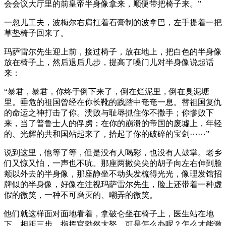
会会议大厅里的前皇帝半身像拿来，顺便带把椅子来。”
一忽儿工夫，波梅尔右肩扛着石膏制的波拿巴，左手提着一把
草垫椅子回来了。
玛萨雷尔先生迎上前，接过椅子，放在地上，把白色的半身像
放在椅子上，然后退后几步，提高了嗓门儿对半身像说起话
来：
“暴君，暴君，你终于倒下来了，倒在烂泥里，倒在臭泥塘
里。垂危的祖国曾经在你长靴的践踏中奄奄一息。替祖国复仇
的命运之神打击了你。溃败与耻辱抓住你不撒手；你惨败下
来，当了普鲁士人的俘虏；在你的崩溃的帝国的废墟上，年轻
的、光辉的共和国站起来了，拾起了你的破碎的宝剑⋯⋯”
说到这里，他等了等，但是没有人喝彩，也没有人鼓掌。老乡
们又惊又怕，一声也不吭。那座两撇尖尖的胡子向左右伸到脸
颊以外去的半身像，那座静坐不动头发梳得光光，像理发馆招
牌似的半身像，好像在注视玛萨雷尔先生，脸上还带着一种虚
假的微笑，一种不可磨灭的、嘲弄的微笑。
他们就这样面对面地看着，拿破仑坐在椅子上，医生站在地
下，相距三步。指挥官勃然大怒。可是怎么办呢？怎么才能激