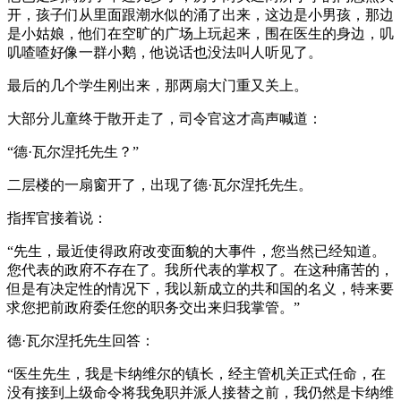
开，孩子们从里面跟潮水似的涌了出来，这边是小男孩，那边
是小姑娘，他们在空旷的广场上玩起来，围在医生的身边，叽
叽喳喳好像一群小鹅，他说话也没法叫人听见了。
最后的几个学生刚出来，那两扇大门重又关上。
大部分儿童终于散开走了，司令官这才高声喊道：
“德·瓦尔涅托先生？”
二层楼的一扇窗开了，出现了德·瓦尔涅托先生。
指挥官接着说：
“先生，最近使得政府改变面貌的大事件，您当然已经知道。
您代表的政府不存在了。我所代表的掌权了。在这种痛苦的，
但是有决定性的情况下，我以新成立的共和国的名义，特来要
求您把前政府委任您的职务交出来归我掌管。”
德·瓦尔涅托先生回答：
“医生先生，我是卡纳维尔的镇长，经主管机关正式任命，在
没有接到上级命令将我免职并派人接替之前，我仍然是卡纳维