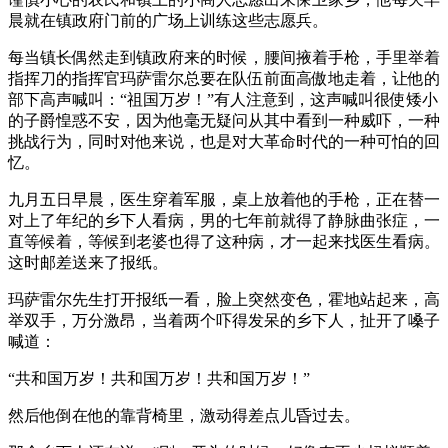
晨就在镇政府门前的广场上训练这些志愿兵。
每当镇长偶然走到镇政府来的时候，腰间掖着手枪，手里举着
指挥刀的指挥官玛萨雷尔总要在队伍前面高傲地走着，让他的
部下高声喊叫：“祖国万岁！”有人注意到，这声喊叫很使矮小
的子爵惶惑不安，因为他毫无疑问从其中看到一种威吓，一种
挑战行为，同时对他来说，也是对大革命时代的一种可怕的回
忆。
九月五日早晨，医生穿着军服，桌上放着他的手枪，正在替一
对上了年纪的乡下人看病，男的七年前就得了静脉曲张症，一
直等候着，等候到老婆也得了这种病，才一起来找医生看病。
这时邮差送来了报纸。
玛萨雷尔先生打开报纸一看，脸上突然变色，霍地站起来，高
举双手，万分激昂，当着两个吓得发呆的乡下人，扯开了嗓子
喊道：
“共和国万岁！共和国万岁！共和国万岁！”
然后他倒在他的靠背椅里，激动得差点儿昏过去。