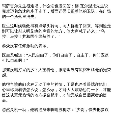
玛萨雷尔先生很难堪，什么话也没回答；德·瓦尔涅托先生说
完就迈着急速的步子走了，后面还照旧跟着他的卫队，在广场
的一个角落里消失。
医生这时候骄傲得有点晕头转向，向人群走了回来。等到他走
到可以让别人听见他的声音的地方，他大声喊了起来：“乌
拉！乌拉！共和国全线获胜了。”
群众没有任何激动的表示。
医生又喊道：“人民自由了，你们自由了，自主了。你们应该
引以自豪啊！”
那些没精打采的乡下人望着他，眼睛里没有流露出丝毫的光荣
感。
他很气愤他们这种无动于中的神情，于是也睁着眼端详他们，
心里琢磨着该怎么说，怎么做，才能大大震动他们一下，才能
使这块毫无热情的地方振奋起来，才能完成自己启蒙者的使
命。
忽然灵机一动，他转过身来吩咐波梅尔：“少尉，快去把参议