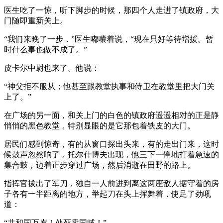
医生吃了一惊，听下脚步的时候，那四个人走进了镇政府，大
门随即重新关上。
“我们来晚了一步，”医生嘟囔着说，“现在只好等待增援。暂
时什么事也做不成了。”
皮卡尔中尉也来了。他说：
“神父拒不服从；他甚至跟教堂执事和侍卫在教堂里把大门关
上了。”
在广场的另一面，和关上门的白色的镇政府遥遥相对的正是静
悄悄的黑色教堂，特别显眼的是它那包着铁皮的大门。
居民们感到惊奇，有的从窗口探出头来，有的走出门来，这时
候鼓声忽然响了，托尔什博夫出现，他三下一停地打着急速的
集合鼓，迈着正步穿过广场，然后消逝在田野的路上。
指挥官拔出了军刀，独自一人前进到离这两座敌人据守着的房
子各有一半距离的地方，举起刀在头上挥舞着，使足了劲吼
道：
“共和国万岁！处死卖国贼！”