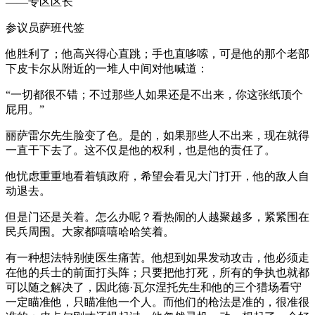
——专区区长
参议员萨班代签
他胜利了；他高兴得心直跳；手也直哆嗦，可是他的那个老部
下皮卡尔从附近的一堆人中间对他喊道：
“一切都很不错；不过那些人如果还是不出来，你这张纸顶个
屁用。”
丽萨雷尔先生脸变了色。是的，如果那些人不出来，现在就得
一直干下去了。这不仅是他的权利，也是他的责任了。
他忧虑重重地看着镇政府，希望会看见大门打开，他的敌人自
动退去。
但是门还是关着。怎么办呢？看热闹的人越聚越多，紧紧围在
民兵周围。大家都嘻嘻哈哈笑着。
有一种想法特别使医生痛苦。他想到如果发动攻击，他必须走
在他的兵士的前面打头阵；只要把他打死，所有的争执也就都
可以随之解决了，因此德·瓦尔涅托先生和他的三个猎场看守
一定瞄准他，只瞄准他一个人。而他们的枪法是准的，很准很