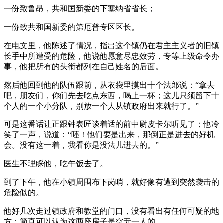
一份致鲁昂，共和国新委的下塞纳省省长；
一份致共和国新委的第厄普专区区长。
在电文里，他陈述了情况，指出这个镇仍在君主主义者的旧镇
长手中所遭受的危险，他说他愿意尽忠效劳，专等上级命令办
事，他把所有的头衔都列在自己姓名的后面。
然后他回到他的队伍跟前，从衣袋里摸出十个法郎说：“拿去
吧，朋友们，你们先去吃点东西，喝上一杯；这儿只须留下十
个人的一个小分队，别放一个人从镇政府出来就行了。”
可是这番话让正跟钟表匠谈着话的前中尉皮卡尔听见了；他冷
笑了一声，说道：“呸！他们要是出来，那倒正是进去的好机
会。没有这一着，我看你是没法儿进去的。”
医生不理睬他，吃午饭去了。
到了下午，他在小镇周围布下岗哨，就好像有遭到突然袭击的
危险似的。
他好几次走过镇政府和教堂的门口，没有看出有任何可疑的地
方；简直可以认为这两座房子是空无一人的。