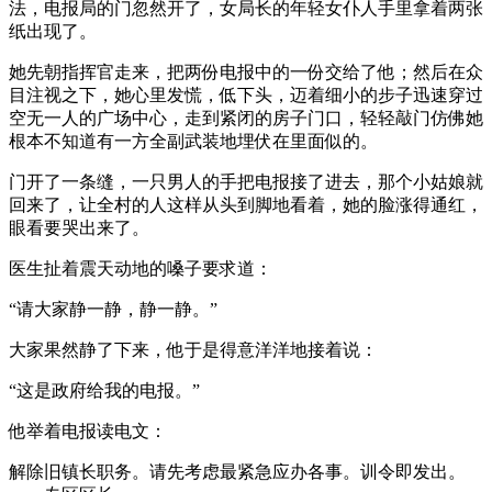
法，电报局的门忽然开了，女局长的年轻女仆人手里拿着两张
纸出现了。
她先朝指挥官走来，把两份电报中的一份交给了他；然后在众
目注视之下，她心里发慌，低下头，迈着细小的步子迅速穿过
空无一人的广场中心，走到紧闭的房子门口，轻轻敲门仿佛她
根本不知道有一方全副武装地埋伏在里面似的。
门开了一条缝，一只男人的手把电报接了进去，那个小姑娘就
回来了，让全村的人这样从头到脚地看着，她的脸涨得通红，
眼看要哭出来了。
医生扯着震天动地的嗓子要求道：
“请大家静一静，静一静。”
大家果然静了下来，他于是得意洋洋地接着说：
“这是政府给我的电报。”
他举着电报读电文：
解除旧镇长职务。请先考虑最紧急应办各事。训令即发出。