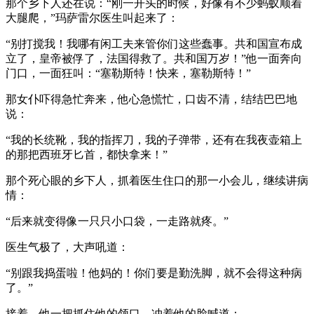
那个乡下人还在说：“刚一开头的时候，好像有不少蚂蚁顺着
大腿爬，”玛萨雷尔医生叫起来了：
“别打搅我！我哪有闲工夫来管你们这些蠢事。共和国宣布成
立了，皇帝被俘了，法国得救了。共和国万岁！”他一面奔向
门口，一面狂叫：“塞勒斯特！快来，塞勒斯特！”
那女仆吓得急忙奔来，他心急慌忙，口齿不清，结结巴巴地
说：
“我的长统靴，我的指挥刀，我的子弹带，还有在我夜壶箱上
的那把西班牙匕首，都快拿来！”
那个死心眼的乡下人，抓着医生住口的那一小会儿，继续讲病
情：
“后来就变得像一只只小口袋，一走路就疼。”
医生气极了，大声吼道：
“别跟我捣蛋啦！他妈的！你们要是勤洗脚，就不会得这种病
了。”
接着，他一把抓住他的领口，冲着他的脸喊道：