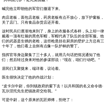
喊完他立即朝他的军官们撤退下来。
肉店老板，面包店老板，药房老板有点不放心，放下护窗板，
关了店门。只有食品杂货店还开着。
这时民兵们逐渐地来到了，身上的衣服各式各样，头上却一律
戴着一顶有红箍的黑色军帽，军帽代表了队伍的全部军服。他
们的武器是生锈的老枪，这些枪悬挂在厨房的壁炉上方总有三
十年了，他们看上去倒有点像一队护林的警丁。
指挥官等身边聚集了三十多人，就用几句话把情况通知了他
们；然后转过身来对他的参谋部说：“现在，咱们行动吧。”
居民们又聚拢来，端详着，议论着。
医生很快决定了他的作战计划：
“皮卡尔中尉，你到镇政府的窗下去！以共和国的名义命令德·
瓦尔涅托先生把镇政府交给我。”
可是中尉，这个原来的瓦匠师傅，拒绝了：