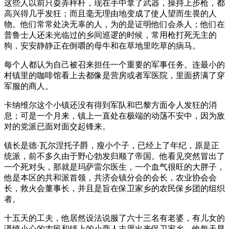
这些人以前只耍弄秤杆，现在手中拿了武器，操持上步枪，都
高兴得几乎发狂；而且毫无理由地变成了使人望而生畏的人
物。他们常常处决无辜的人，为的是证明他们会杀人；他们在
普鲁士人还未光临过的乡间巡逻的时候，常用枪打死无主的
狗，安安静静正在倒嚼的母牛和在草地里吃草的病马。
每个人都认为自己被召来担任一个重要的军事任务。连最小的
村镇里的咖啡馆看上去都像是营房或者军医院，里面挤满了穿
军服的商人。
卡纳维尔这个小镇还没有得到军队和巴黎方面令人发狂的消
息；可是一个月来，镇上一直处在极端的动荡不安中，因为敌
对的党派已面对面交起锋来。
镇长是德·瓦尔涅托子爵，瘦小个子，已经上了年纪，原是正
统派，前不多久由于野心勃发归顺了帝国。他看见突然冒出了
一个死对头，那就是玛萨雷尔医生，一个血气很旺的大胖子，
他是本区的共和派首领，共济会镇分会的会长，农业协会会
长，救火会董事长，并且是旨在保卫家乡的农民保乡团的组织
者。
十五天的工夫，他居然设法说服了六十三名有老婆，有儿女的
谨慎小心的农民和镇上的小商人志愿出来保卫家乡，他每天早