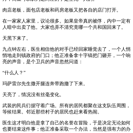
肉店老板，面包店老板和药房老板又把各自的店门打开。
在一家家人家里，议论很多。如果皇帝真的被俘，内中一定有
人暗中出卖了他。大家也弄不清究竟哪一个共和国回来了。
天黑下来了。
九点钟左右，医生相信他的对手已经回家睡觉去了，一个人悄
悄地走到镇政府的门口；他正准备拿十字镐把门砸开，一个响
亮的声音，是个卫兵的声音忽然问道：
“什么人？”
玛萨雷尔先生撒开腿连奔带跑撤了下来。
天亮了，情况没有丝毫变化。
武装的民兵们据守着广场。所有的居民都聚在这支队伍周围，
等候结果。邻近那些村子的居民也赶来看热闹。
医生这才明白他是拿了自己的名誉在冒险，于是决定无论如何
也要结束这件事；他正准备采取一个办法，当然是强有力的办