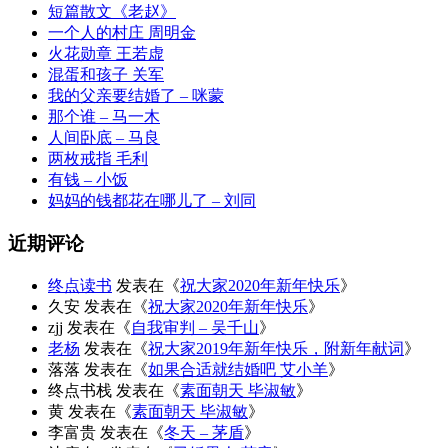
短篇散文《老赵》
一个人的村庄 周明金
火花勋章 王若虚
混蛋和孩子 关军
我的父亲要结婚了 – 咪蒙
那个谁 – 马一木
人间卧底 – 马良
两枚戒指 毛利
有钱 – 小饭
妈妈的钱都花在哪儿了 – 刘同
近期评论
终点读书
发表在《
祝大家2020年新年快乐
》
久安
发表在《
祝大家2020年新年快乐
》
zjj
发表在《
自我审判 – 吴千山
》
老杨
发表在《
祝大家2019年新年快乐，附新年献词
》
落落
发表在《
如果合适就结婚吧 艾小羊
》
终点书栈
发表在《
素面朝天 毕淑敏
》
黄
发表在《
素面朝天 毕淑敏
》
李富贵
发表在《
冬天 – 茅盾
》