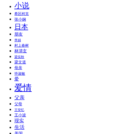
小说
希区柯克
张小娴
日本
朋友
李娟
村上春树
林清玄
梁实秋
梁文道
母亲
毕淑敏
爱
爱情
父亲
父母
王安忆
王小波
现实
生活
美国