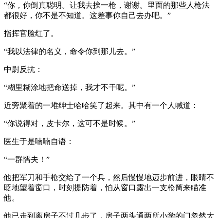
“你，你倒真聪明。让我去挨一枪，谢谢。里面的那些人枪法
都很好，你不是不知道。这差事你自己去办吧。”
指挥官脸红了。
“我以法律的名义，命令你到那儿去。”
中尉反抗：
“糊里糊涂地把命送掉，我才不干呢。”
近旁聚着的一堆绅士哈哈笑了起来。其中有一个人喊道：
“你说得对，皮卡尔，这可不是时候。”
医生于是喃喃自语：
“一群懦夫！”
他把军刀和手枪交给了一个兵，然后慢慢地迈步前进，眼睛不
眨地望着窗口，时刻提防着，怕从窗口露出一支枪筒来瞄准
他。
他已走到离房子不过几步了，房子两头通两所小学的门忽然大