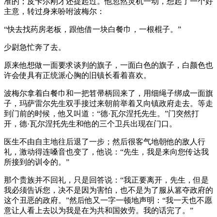
准的；皮卡尔刚才还提起过。他忽然灵机一动，想起了一个好
主意，转过身来吩咐波梅尔：
“快去找药房老板，跟他借一块白餐巾，一根棍子。”
少尉急忙奔了去。
原来他想做一面要求谈判的旗子，一面白色的旗子，白颜色也
许会使具有正统派心胸的旧镇长看着喜欢。
波梅尔拿着白餐巾和一把笤帚柄回来了，用细绳子绑成一面旗
子，玛萨雷尔先生双手接过来朝前举着又向镇政府走去。等走
到门前的时候，他又叫道：“德·瓦尔涅托先生。”门突然打
开，德·瓦尔涅托先生和他的三个卫兵出现在门口。
医生不由自主地往后退了一步；然后很客气地朝他的敌人行
礼，激动得连嗓音也变了，他说：“先生，我是来向您传达我
所接到的训令的。”
那个贵族并不回礼，只是回答说：“我正要离开，先生，但是
我必须告诉您，决不是因为害怕，也不是为了服从篡夺政府的
这个丑恶的政府。”然后他又一字一顿地声明：“我一天也不愿
意让人看上去以为我是在为共和国效劳。我的话完了。”