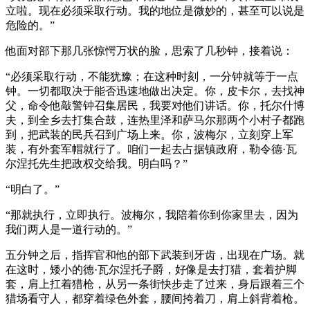
立啦。现在必须采取行动。我的地位是微妙的，甚至可以说是
危险的。”
他面对部下那几张惊愕万状的脸，思索了几秒钟，接着说：
“必须采取行动，不能犹豫；在这种时刻，一分钟就等于一点
钟。一切都取决于能否迅速地做出决定。你，皮卡尔，去找神
父，命令他敲警钟召集居民，我要对他们讲话。你，托尔什博
夫，到全乡去打集合鼓，连热里泽和萨马尔那两个小村子都跑
到，把武装的民兵召到广场上来。你，波梅尔，立刻穿上军
装，有外套军帽就行了。咱们一起去占据镇政府，勒令德·瓦
尔涅托先生把政权交给我。明白吗？”
“明白了。”
“那就执行，立即执行。波梅尔，我陪着你到你家里去，因为
我们两人是一道行动的。”
五分钟之后，指挥官和他的部下武装到牙齿，出现在广场。就
在这时，矮小的德·瓦尔涅托子爵，好像是去打猎，套着护脚
套，肩上扛着猎枪，从另一条街快步走了过来，身后跟着三个
猎场看守人，都穿着绿色外套，腰间挎着刀，肩上斜背着枪。