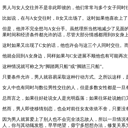
男人与女人交往并不是非此即彼的，他们常常与多个女子同时
比如说，在与A女交往时，B女又出场了。这时如果他喜欢上了
但是，他并不完全想与A女分手。虽然理所当然地减少了见面
果时间和经济条件都允许的话，尽管大部分情感都用到B女身
这时如果又出现了C女的话，他也许会与这三个人同时交往。
他就会回到A女身边，同样如果与C女进展不顺他也有可能再
这种情况就可称之为“脚踏两只船”或“脚踏三只船”。
只要条件允许，男人就容易采取这种行动方式。之所以这样，
女人中也有同时与数位男性交往的人，但是多数女性都是一旦
总而言之，如果往好处说女人是光明磊落；如果往坏处说她们又
然而，男人即使移情别恋，也会对前任女友依依不舍，只要没
因为男人就算爱上了别人也不会完全淡忘故人，所以一旦情况
人，你与其动辄发怒，早早绝望，毋宁多想想办法，修复关系