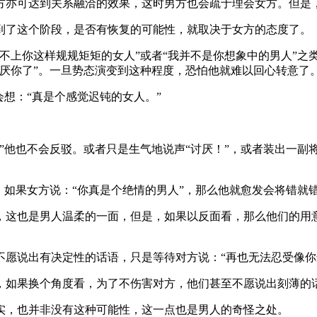
方亦可达到关系融洽的效果，这时男方也会疏于理会女方。但是，
到了这个阶段，是否有恢复的可能性，就取决于女方的态度了。
不上你这样规规矩矩的女人”或者“我并不是你想象中的男人”之
厌你了”。一旦势态演变到这种程度，恐怕他就难以回心转意了
会想：“真是个感觉迟钝的女人。”
”他也不会反驳。或者只是生气地说声“讨厌！”，或者装出一副
。如果女方说：“你真是个绝情的男人”，那么他就愈发会将错就错
，这也是男人温柔的一面，但是，如果以反面看，那么他们的用
不愿说出有决定性的话语，只是等待对方说：“再也无法忍受像你
，如果换个角度看，为了不伤害对方，他们甚至不愿说出刻薄的
实，也并非没有这种可能性，这一点也是男人的奇怪之处。