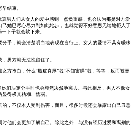
尽早结束。
就算男人们从女人的爱中感到一点负重感，也会认为那是对方爱
自己她已尽心尽力到如此地步，也就觉得不好意思无端地拒人于
肠一下子就会软下来。
要分手，就会清楚明白地表现在言行上。女人的爱情不具有暧昧
决，男方就无法挽留住了。
方抢白，什么“脸皮真厚”啦“不知害臊”啦，等等，反而被更
当她们决定分手时也会毅然决然地离去。与此相反，男人不像女
格显得极其粘糊、懦弱。
苦的，不仅本人受到伤害，而且，很多时候还会暴露出自己丑恶
同时他们会更加了解自己。除此之外，与没有经历过爱和离别的