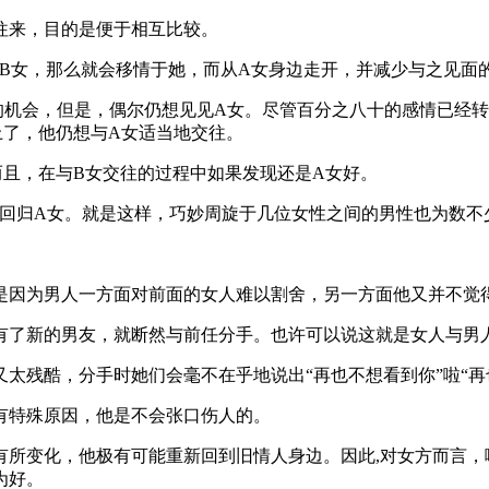
往来，目的是便于相互比较。
B女，那么就会移情于她，而从A女身边走开，并减少与之见面
的机会，但是，偶尔仍想见见A女。尽管百分之八十的感情已经转
上了，他仍想与A女适当地交往。
而且，在与B女交往的过程中如果发现还是A女好。
次回归A女。就是这样，巧妙周旋于几位女性之间的男性也为数不
是因为男人一方面对前面的女人难以割舍，另一方面他又并不觉
有了新的男友，就断然与前任分手。也许可以说这就是女人与男
太残酷，分手时她们会毫不在乎地说出“再也不想看到你”啦“再
有特殊原因，他是不会张口伤人的。
有所变化，他极有可能重新回到旧情人身边。因此,对女方而言，
为好。