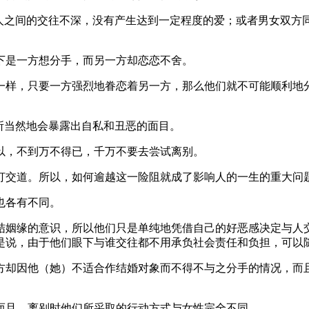
两人之间的交往不深，没有产生达到一定程度的爱；或者男女双方
下是一方想分手，而另一方却恋恋不舍。
一样，只要一方强烈地眷恋着另一方，那么他们就不可能顺利地
所当然地会暴露出自私和丑恶的面目。
以，不到万不得已，千万不要去尝试离别。
打交道。所以，如何逾越这一险阻就成了影响人的一生的重大问
也各有不同。
结姻缘的意识，所以他们只是单纯地凭借自己的好恶感决定与人
是说，由于他们眼下与谁交往都不用承负社会责任和负担，可以
方却因他（她）不适合作结婚对象而不得不与之分手的情况，而
。
而且，离别时他们所采取的行动方式与女性完全不同。