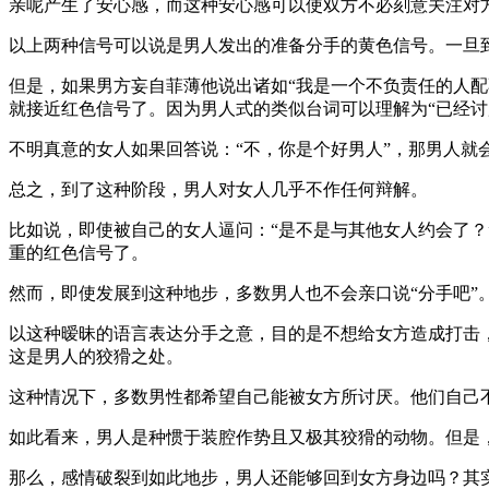
亲呢产生了安心感，而这种安心感可以使双方不必刻意关注对
以上两种信号可以说是男人发出的准备分手的黄色信号。一旦
但是，如果男方妄自菲薄他说出诸如“我是一个不负责任的人配
就接近红色信号了。因为男人式的类似台词可以理解为“已经讨
不明真意的女人如果回答说：“不，你是个好男人”，那男人就
总之，到了这种阶段，男人对女人几乎不作任何辩解。
比如说，即使被自己的女人逼问：“是不是与其他女人约会了？
重的红色信号了。
然而，即使发展到这种地步，多数男人也不会亲口说“分手吧”
以这种暧昧的语言表达分手之意，目的是不想给女方造成打击
这是男人的狡猾之处。
这种情况下，多数男性都希望自己能被女方所讨厌。他们自己
如此看来，男人是种惯于装腔作势且又极其狡猾的动物。但是
那么，感情破裂到如此地步，男人还能够回到女方身边吗？其