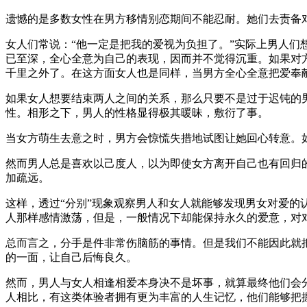
遗憾的是多数女性在男方移情别恋期间不能忍耐。她们去责备
女人们常说：“他一定是把我的爱视为负担了。”实际上男人
已至深，全心全意为自己的表现，因而并不觉得沉重。如果对
千里之外了。在这方面女人也是同样，当男方全心全意把爱奉
如果女人想要结束两人之间的关系，那么只要不是过于迟钝的
性。相形之下，男人的性格显得极其暖昧，敷衍了事。
当女方萌生去意之时，男方会惊慌失措地试图让她回心转意。
然而男人总是喜欢以己度人，以为即使女方离开自己也有回归的
加疏远。
这样，透过“分别”现象观察男人和女人就能够发现男女对爱
人那样感情激荡，但是，一般情况下却能保持永久的爱意，对
总而言之，分手是件非常伤脑筋的事情。但是我们不能因此就
的一面，让自己后悔良久。
然而，男人与女人相逢相爱本身决不是坏事，就算最终他们会
人相比，有这类体验者拥有更为丰富的人生记忆，他们能够把