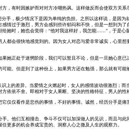
对方，有时因嫉妒而对对方冷嘲热讽。这样做反而会使双方关系
们想分手，极少情况下是因为单纯的负担。之所以这样说，是因为
方感情过于激烈，男方会感到些许郁闷和不快，但是一想到为了
献给她时，她也会觉得：“他对我这样好，我怎能……”，于是心
男人都会很快地感觉到的。因为女人对恋与爱非常诚实，心里想
如果她正处于迷惘阶段，我们可以暂且不论，但是一旦她心意已
可能。但是到了这种份上，如果男方还在勉强，那么就有可能被女
的认识上的差异。当爱情之火燃起时，女人的感情波动很激烈；而
对方依依不舍。即相对于女人果断、坚决的性格特征，男人的性
把它仅仅看作是悲伤的事情，不好的事情。诚然，经历分手是痛
分手。他们互相撞击、争斗不仅可以加深做人的见识，而且与此
握住更多的机会养成宝贵的、洞察人心之微及人生的观察力。