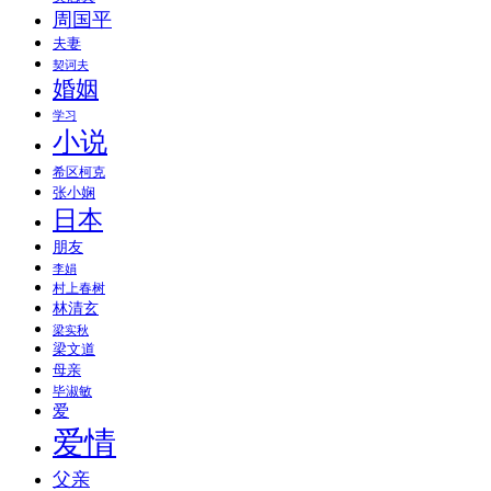
周国平
夫妻
契诃夫
婚姻
学习
小说
希区柯克
张小娴
日本
朋友
李娟
村上春树
林清玄
梁实秋
梁文道
母亲
毕淑敏
爱
爱情
父亲