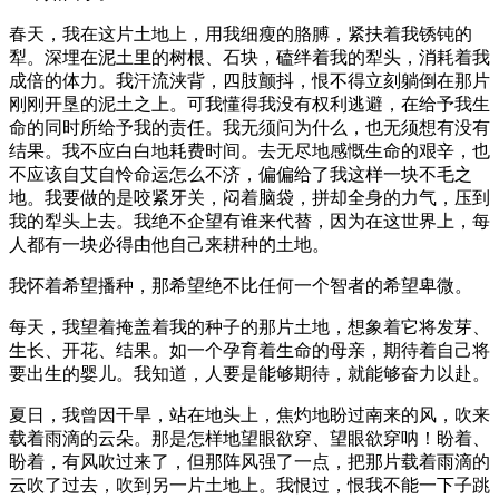
春天，我在这片土地上，用我细瘦的胳膊，紧扶着我锈钝的
犁。深埋在泥土里的树根、石块，磕绊着我的犁头，消耗着我
成倍的体力。我汗流浃背，四肢颤抖，恨不得立刻躺倒在那片
刚刚开垦的泥土之上。可我懂得我没有权利逃避，在给予我生
命的同时所给予我的责任。我无须问为什么，也无须想有没有
结果。我不应白白地耗费时间。去无尽地感慨生命的艰辛，也
不应该自艾自怜命运怎么不济，偏偏给了我这样一块不毛之
地。我要做的是咬紧牙关，闷着脑袋，拼却全身的力气，压到
我的犁头上去。我绝不企望有谁来代替，因为在这世界上，每
人都有一块必得由他自己来耕种的土地。
我怀着希望播种，那希望绝不比任何一个智者的希望卑微。
每天，我望着掩盖着我的种子的那片土地，想象着它将发芽、
生长、开花、结果。如一个孕育着生命的母亲，期待着自己将
要出生的婴儿。我知道，人要是能够期待，就能够奋力以赴。
夏日，我曾因干旱，站在地头上，焦灼地盼过南来的风，吹来
载着雨滴的云朵。那是怎样地望眼欲穿、望眼欲穿呐！盼着、
盼着，有风吹过来了，但那阵风强了一点，把那片载着雨滴的
云吹了过去，吹到另一片土地上。我恨过，恨我不能一下子跳