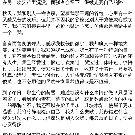
在另一次灾难里沉没。而强者会留下，继续走完自己的路。
秋天，我和别人一样收获。望着我那干瘪的谷粒，心里有一种
又酸又苦的欢乐。但我并不因我的谷粒比别人干瘪便灰心或丧
气。我把它们捧在手里，紧紧地贴近心窝，仿佛那是新诞生的
一个自我。
富有而善良的邻人，感叹我收获的微少，我却疯人一样地大
笑。在这笑声里，我知道我已成熟。我已有了一种特别的量
具，它不量谷物只量感受。我的邻人不知和谷物同时收获的还
有人生。我已经爱过，恨过，欢笑过，哭泣过，体味过，彻悟
过……细细想来，便知晴日多于阴雨，收获多于劳作。只要我
认真地活过，无愧地付出过。人们将无权耻笑我是入不敷出的
傻瓜，也不必用他的尺度来衡量我值得或是不值得。
到了冬日，那生命的黄昏，难道就没有什么事情好做？只是隔
着窗子，看飘落的雪花，落漠的田野。或是数点那光秃的树枝
上的寒鸦？不，我还可以在炉子里加上几块木柴，使屋子更加
温暖；我将冷静地检点自己：我为什么失败，我做错过什么，
我欠过别人什么……但愿只是别人欠我，那最后的日子，便会
心安得多！