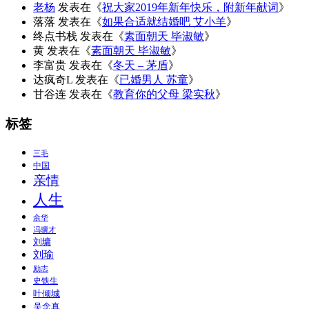
老杨
发表在《
祝大家2019年新年快乐，附新年献词
》
落落
发表在《
如果合适就结婚吧 艾小羊
》
终点书栈
发表在《
素面朝天 毕淑敏
》
黄
发表在《
素面朝天 毕淑敏
》
李富贵
发表在《
冬天 – 茅盾
》
达疯奇L
发表在《
已婚男人 苏童
》
甘谷连
发表在《
教育你的父母 梁实秋
》
标签
三毛
中国
亲情
人生
余华
冯骥才
刘墉
刘瑜
励志
史铁生
叶倾城
吴念真