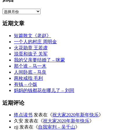
归
档
近期文章
短篇散文《老赵》
一个人的村庄 周明金
火花勋章 王若虚
混蛋和孩子 关军
我的父亲要结婚了 – 咪蒙
那个谁 – 马一木
人间卧底 – 马良
两枚戒指 毛利
有钱 – 小饭
妈妈的钱都花在哪儿了 – 刘同
近期评论
终点读书
发表在《
祝大家2020年新年快乐
》
久安
发表在《
祝大家2020年新年快乐
》
zjj
发表在《
自我审判 – 吴千山
》