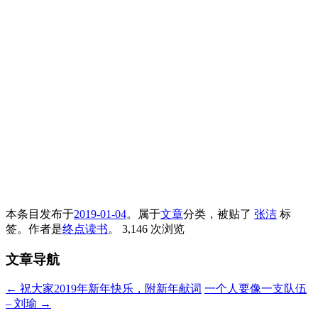
本条目发布于
2019-01-04
。属于
文章
分类，被贴了
张洁
标
签。
作者是
终点读书
。
3,146 次浏览
文章导航
←
祝大家2019年新年快乐，附新年献词
一个人要像一支队伍
– 刘瑜
→