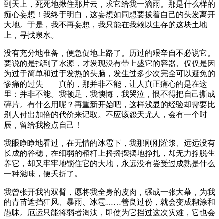
到天上，死死地揪住那片云，求它给我一滴雨。那是什么样的
痴心妄想！我终于明白，这妄想如同想要拔着自己的头发离开
大地。于是，我不再妄想，我只能在我赖以生存的这块土地
上，寻找泉水。
没有充分地准备，便急促地上路了。历过的艰辛自不必说它。
要说的是找到了水源，才发现没有带上盛它的容器。仅仅是因
为过于简单和过于发热的头脑，发生过多少次完全可以避免的
惨痛的过失——真的，那并非不能，让人真正痛心的是在这
里：并非不能。我顿足，我懊悔，我哭泣，恨不得把自己撕成
碎片。有什么用呢？再重新开始吧，这样浅显的经验却需要比
别人付出加倍的代价来记取。不应该怨天尤人，会有一个时
辰，留给我检点自己！
我眼睁睁地看过，在无情的冰雹下，我那刚刚灌浆、远远没有
长成的谷穗，在细弱的稻杆上摇摇摆摆地挣扎，却无力挣脱生
养它，却又牢牢地锁住它的大地，永远没有尝受过成熟是什么
一种滋味，便夭折了。
我曾张开我的双臂，愿将我全身的皮肉，碾成一张大幕，为我
的青苗遮挡狂风、暴雨、冰雹……善良过份，就会变成糊涂和
愚昧。厄运只能将弱者淘汰，即使为它挡过这次灾难，它也会